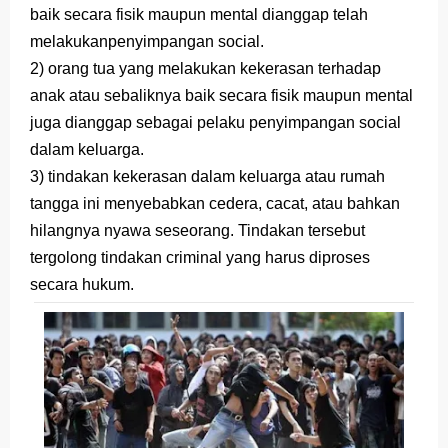
baik secara fisik maupun mental dianggap telah
Latihan Soal TKA Geografi 2025 Topik Analisa Informasi Geospasial
melakukanpenyimpangan social.
2) orang tua yang melakukan kekerasan terhadap
STOP Belajar Geografi Pakai Cara Lama! 😤 TKA 2025 Beda Level. Kuasai 150 Bank Soal HOTS Sekarang!
anak atau sebaliknya baik secara fisik maupun mental
Ebook Prediksi 150 Soal TKA Geografi 2025 + Kunci Jawaban
juga dianggap sebagai pelaku penyimpangan social
dalam keluarga.
3 Jurus Sakti Menaklukkan Soal TKA Geografi [Wajib Baca]
3)
tindakan kekerasan dalam keluarga atau rumah
Menjadi Pengajar Jaman Sekarang Makin Berat
tangga ini menyebabkan cedera, cacat, atau bahkan
hilangnya nyawa seseorang. Tindakan tersebut
Friday, 7 August
tergolong tindakan criminal yang harus diproses
secara hukum.