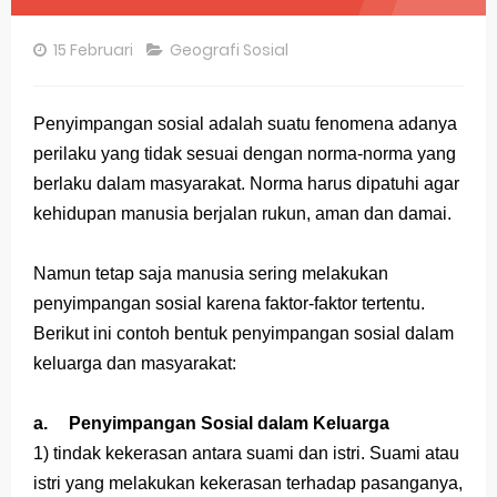
Pembahasan Soal OSN-K Geografi 2025 No 26-30
15 Februari
Geografi Sosial
Pembahasan Soal OSN-K Geografi 2025 No 21-25
Pembahasan Soal OSN-K Geografi 2025 No 16-20
Penyimpangan sosial adalah suatu fenomena adanya
perilaku yang tidak sesuai dengan norma-norma yang
Pembahasan Soal OSN-K Geografi 2025 No 11-15
berlaku dalam masyarakat. Norma harus dipatuhi agar
Pembahasan Soal OSN-K Geografi 2025 No 6-10
kehidupan manusia berjalan rukun, aman dan damai.
Pembahasan Soal OSN-K Geografi 2025 No 1-5
Namun tetap saja manusia sering melakukan
Bocoran 150 Bank Soal Dasar OSN Geografi 2026 Part 1 [Wajib Baca]
penyimpangan sosial karena faktor-faktor tertentu.
Berikut ini contoh bentuk penyimpangan sosial dalam
Bencana Banjir Bandang di Sumatra Salah Manusia
keluarga dan masyarakat:
Gratis, Pre Test Online Calon Pejuang OSN Geografi 2026
a.
Penyimpangan Sosial dalam Keluarga
50 Latihan Prediksi Soal TKA Sosiologi 2025 + Kunci
1) tindak kekerasan antara suami dan istri. Suami atau
istri yang melakukan kekerasan terhadap pasanganya,
Prediksi Soal TKA Geografi Topik Konsep Geografi + Kunci