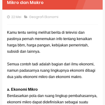
Mikro dan Makro
Pembahasan Soal OSN-K Geografi 2025 No 26-30
Pembahasan Soal OSN-K Geografi 2025 No 21-25
22 Mei
Geografi Ekonomi
Pembahasan Soal OSN-K Geografi 2025 No 16-20
Kamu tentu sering melihat berita
di televisi dan
Pembahasan Soal OSN-K Geografi 2025 No 11-15
pastinya pernah menemukan info tentang kenaikan
Pembahasan Soal OSN-K Geografi 2025 No 6-10
harga bbm, harga pangan, kebijakan pemerintah,
subsidi dan lainnya.
Pembahasan Soal OSN-K Geografi 2025 No 1-5
Bocoran 150 Bank Soal Dasar OSN Geografi 2026 Part 1 [Wajib Baca]
Semua contoh tadi adalah bagian dari ilmu ekonomi,
namun padasarnya ruang lingkupnya ekonomi dibagi
Bencana Banjir Bandang di Sumatra Salah Manusia
dua yaitu ekonomi mikro dan ekonomi makro.
Gratis, Pre Test Online Calon Pejuang OSN Geografi 2026
a. Ekonomi Mikro
50 Latihan Prediksi Soal TKA Sosiologi 2025 + Kunci
Berdasarkan pola dan ruang lingkup pembahasannya,
ekonomi mikro dapat didefinisikan sebagai suatu
Prediksi Soal TKA Geografi Topik Konsep Geografi + Kunci