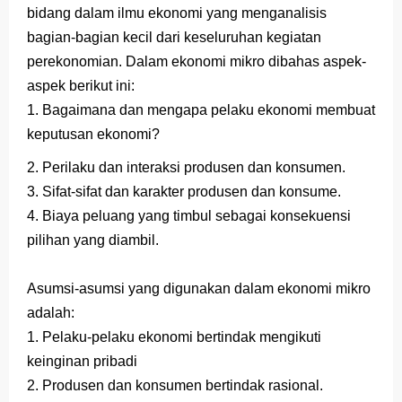
bidang dalam ilmu ekonomi yang menganalisis
Latihan Soal TKA Geografi 2025 Topik Analisa Informasi Geospasial
bagian-bagian kecil dari keseluruhan kegiatan
perekonomian. Dalam ekonomi mikro dibahas aspek-
STOP Belajar Geografi Pakai Cara Lama! 😤 TKA 2025 Beda Level. Kuasai 150 Bank Soal HOTS Sekarang!
aspek berikut ini:
Ebook Prediksi 150 Soal TKA Geografi 2025 + Kunci Jawaban
1. Bagaimana dan mengapa pelaku ekonomi membuat
keputusan ekonomi?
3 Jurus Sakti Menaklukkan Soal TKA Geografi [Wajib Baca]
2. Perilaku dan interaksi produsen dan konsumen.
Menjadi Pengajar Jaman Sekarang Makin Berat
3. Sifat-sifat dan karakter produsen dan konsume.
4. Biaya peluang yang timbul sebagai konsekuensi
Saturday, 8 August
pilihan yang diambil.
Asumsi-asumsi yang digunakan dalam ekonomi mikro
adalah:
1. Pelaku-pelaku ekonomi bertindak mengikuti
keinginan pribadi
2. Produsen dan konsumen bertindak rasional.