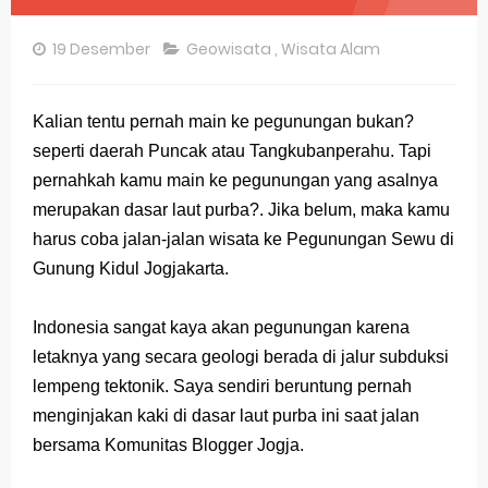
Pembahasan Soal OSN-K Geografi 2025 No 26-30
19 Desember
Geowisata
,
Wisata Alam
Pembahasan Soal OSN-K Geografi 2025 No 21-25
Pembahasan Soal OSN-K Geografi 2025 No 16-20
Kalian tentu pernah main ke pegunungan bukan?
seperti daerah Puncak atau Tangkubanperahu. Tapi
Pembahasan Soal OSN-K Geografi 2025 No 11-15
pernahkah kamu main ke pegunungan yang asalnya
Pembahasan Soal OSN-K Geografi 2025 No 6-10
merupakan dasar laut purba?. Jika belum, maka kamu
harus coba jalan-jalan wisata ke Pegunungan Sewu di
Pembahasan Soal OSN-K Geografi 2025 No 1-5
Gunung Kidul Jogjakarta.
Bocoran 150 Bank Soal Dasar OSN Geografi 2026 Part 1 [Wajib Baca]
Indonesia sangat kaya akan pegunungan karena
Bencana Banjir Bandang di Sumatra Salah Manusia
letaknya yang secara geologi berada di jalur subduksi
lempeng tektonik. Saya sendiri beruntung pernah
Gratis, Pre Test Online Calon Pejuang OSN Geografi 2026
menginjakan kaki di dasar laut purba ini saat jalan
50 Latihan Prediksi Soal TKA Sosiologi 2025 + Kunci
bersama Komunitas Blogger Jogja.
Prediksi Soal TKA Geografi Topik Konsep Geografi + Kunci