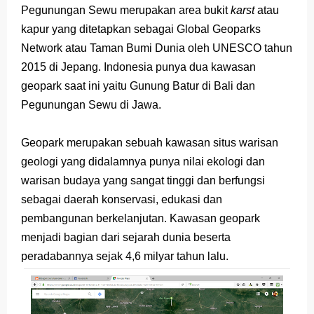
Pegunungan Sewu merupakan area bukit
karst
atau
Latihan Soal TKA Geografi 2025 Topik Analisa Informasi Geospasial
kapur yang ditetapkan sebagai Global Geoparks
Network atau Taman Bumi Dunia oleh UNESCO tahun
STOP Belajar Geografi Pakai Cara Lama! 😤 TKA 2025 Beda Level. Kuasai 150 Bank Soal HOTS Sekarang!
2015 di Jepang. Indonesia punya dua kawasan
Ebook Prediksi 150 Soal TKA Geografi 2025 + Kunci Jawaban
geopark saat ini yaitu Gunung Batur di Bali dan
Pegunungan Sewu di Jawa.
3 Jurus Sakti Menaklukkan Soal TKA Geografi [Wajib Baca]
Menjadi Pengajar Jaman Sekarang Makin Berat
Geopark merupakan sebuah kawasan situs warisan
geologi yang didalamnya punya nilai ekologi dan
Saturday, 8 August
warisan budaya yang sangat tinggi dan berfungsi
sebagai daerah konservasi, edukasi dan
pembangunan berkelanjutan. Kawasan geopark
menjadi bagian dari sejarah dunia beserta
peradabannya sejak 4,6 milyar tahun lalu.