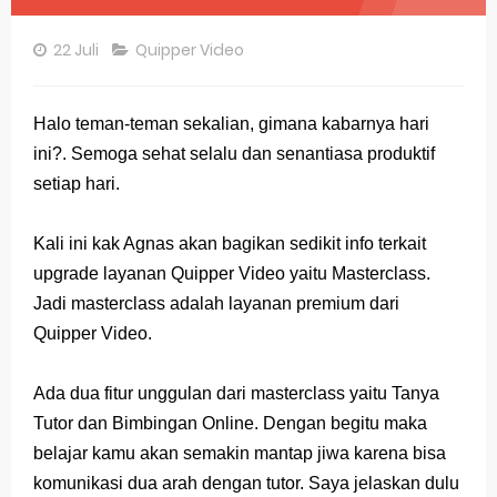
Pembahasan Soal OSN-K Geografi 2025 No 26-30
22 Juli
Quipper Video
Pembahasan Soal OSN-K Geografi 2025 No 21-25
Pembahasan Soal OSN-K Geografi 2025 No 16-20
Halo teman-teman sekalian,
gimana kabarnya hari
ini?. Semoga sehat selalu dan senantiasa produktif
Pembahasan Soal OSN-K Geografi 2025 No 11-15
setiap hari.
Pembahasan Soal OSN-K Geografi 2025 No 6-10
Kali ini kak Agnas akan bagikan sedikit info terkait
Pembahasan Soal OSN-K Geografi 2025 No 1-5
upgrade layanan Quipper Video yaitu Masterclass.
Bocoran 150 Bank Soal Dasar OSN Geografi 2026 Part 1 [Wajib Baca]
Jadi masterclass adalah layanan premium dari
Quipper Video.
Bencana Banjir Bandang di Sumatra Salah Manusia
Ada dua fitur unggulan dari masterclass yaitu Tanya
Gratis, Pre Test Online Calon Pejuang OSN Geografi 2026
Tutor dan Bimbingan Online. Dengan begitu maka
50 Latihan Prediksi Soal TKA Sosiologi 2025 + Kunci
belajar kamu akan semakin mantap jiwa karena bisa
komunikasi dua arah dengan tutor. Saya jelaskan dulu
Prediksi Soal TKA Geografi Topik Konsep Geografi + Kunci