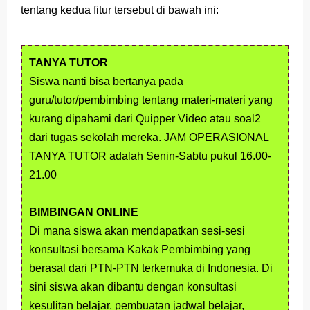
tentang kedua fitur tersebut di bawah ini:
Latihan Soal TKA Geografi 2025 Topik Analisa Informasi Geospasial
STOP Belajar Geografi Pakai Cara Lama! 😤 TKA 2025 Beda Level. Kuasai 150 Bank Soal HOTS Sekarang!
TANYA TUTOR
Siswa nanti bisa bertanya pada
Ebook Prediksi 150 Soal TKA Geografi 2025 + Kunci Jawaban
guru/tutor/pembimbing tentang materi-materi yang
3 Jurus Sakti Menaklukkan Soal TKA Geografi [Wajib Baca]
kurang dipahami dari Quipper Video atau soal2
dari tugas sekolah mereka. JAM OPERASIONAL
Menjadi Pengajar Jaman Sekarang Makin Berat
TANYA TUTOR adalah Senin-Sabtu pukul 16.00-
Sunday, 9 August
21.00
BIMBINGAN ONLINE
Di mana siswa akan mendapatkan sesi-sesi
konsultasi bersama Kakak Pembimbing yang
berasal dari PTN-PTN terkemuka di Indonesia. Di
sini siswa akan dibantu dengan konsultasi
kesulitan belajar, pembuatan jadwal belajar,