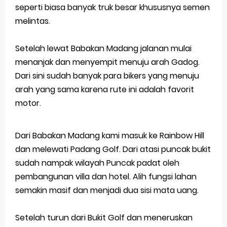
seperti biasa banyak truk besar khususnya semen
Latihan Soal TKA Geografi 2025 Topik Analisa Informasi Geospasial
melintas.
STOP Belajar Geografi Pakai Cara Lama! 😤 TKA 2025 Beda Level. Kuasai 150 Bank Soal HOTS Sekarang!
Setelah lewat Babakan Madang jalanan mulai
Ebook Prediksi 150 Soal TKA Geografi 2025 + Kunci Jawaban
menanjak dan menyempit menuju arah Gadog.
Dari sini sudah banyak para bikers yang menuju
3 Jurus Sakti Menaklukkan Soal TKA Geografi [Wajib Baca]
arah yang sama karena rute ini adalah favorit
motor.
Menjadi Pengajar Jaman Sekarang Makin Berat
Monday, 10 August
Dari Babakan Madang kami masuk ke Rainbow Hill
dan melewati Padang Golf. Dari atasi puncak bukit
sudah nampak wilayah Puncak padat oleh
pembangunan villa dan hotel. Alih fungsi lahan
semakin masif dan menjadi dua sisi mata uang.
Setelah turun dari Bukit Golf dan meneruskan