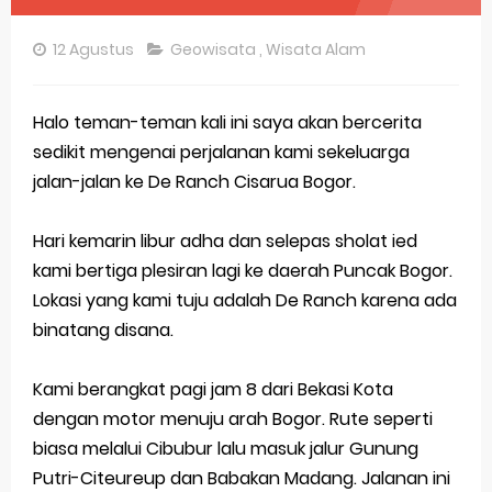
Pembahasan Soal OSN-K Geografi 2025 No 26-30
12 Agustus
Geowisata
,
Wisata Alam
Pembahasan Soal OSN-K Geografi 2025 No 21-25
Pembahasan Soal OSN-K Geografi 2025 No 16-20
Halo teman-teman kali ini saya akan bercerita
sedikit mengenai perjalanan kami sekeluarga
Pembahasan Soal OSN-K Geografi 2025 No 11-15
jalan-jalan ke De Ranch Cisarua Bogor.
Pembahasan Soal OSN-K Geografi 2025 No 6-10
Hari kemarin libur adha dan selepas sholat ied
Pembahasan Soal OSN-K Geografi 2025 No 1-5
kami bertiga plesiran lagi ke daerah Puncak Bogor.
Lokasi yang kami tuju adalah De Ranch karena ada
Bocoran 150 Bank Soal Dasar OSN Geografi 2026 Part 1 [Wajib Baca]
binatang disana.
Bencana Banjir Bandang di Sumatra Salah Manusia
Kami berangkat pagi jam 8 dari Bekasi Kota
Gratis, Pre Test Online Calon Pejuang OSN Geografi 2026
dengan motor menuju arah Bogor. Rute seperti
50 Latihan Prediksi Soal TKA Sosiologi 2025 + Kunci
biasa melalui Cibubur lalu masuk jalur Gunung
Putri-Citeureup dan Babakan Madang. Jalanan ini
Prediksi Soal TKA Geografi Topik Konsep Geografi + Kunci