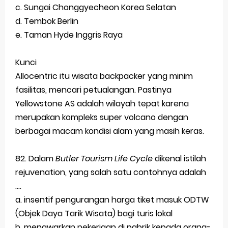
c. Sungai Chonggyecheon Korea Selatan
Latihan Soal TKA Geografi 2025 Topik Analisa Informasi Geospasial
d. Tembok Berlin
e. Taman Hyde Inggris Raya
STOP Belajar Geografi Pakai Cara Lama! 😤 TKA 2025 Beda Level. Kuasai 150 Bank Soal HOTS Sekarang!
Ebook Prediksi 150 Soal TKA Geografi 2025 + Kunci Jawaban
Kunci
Allocentric itu wisata backpacker yang minim
3 Jurus Sakti Menaklukkan Soal TKA Geografi [Wajib Baca]
fasilitas, mencari petualangan. Pastinya
Yellowstone AS adalah wilayah tepat karena
Menjadi Pengajar Jaman Sekarang Makin Berat
merupakan kompleks super volcano dengan
Saturday, 8 August
berbagai macam kondisi alam yang masih keras.
82. Dalam
Butler Tourism Life Cycle
dikenal istilah
rejuvenation, yang salah satu contohnya adalah
....
a. insentif pengurangan harga tiket masuk ODTW
(Objek Daya Tarik Wisata) bagi turis lokal
b. menawarkan pekerjaan di pabrik kepada orang-