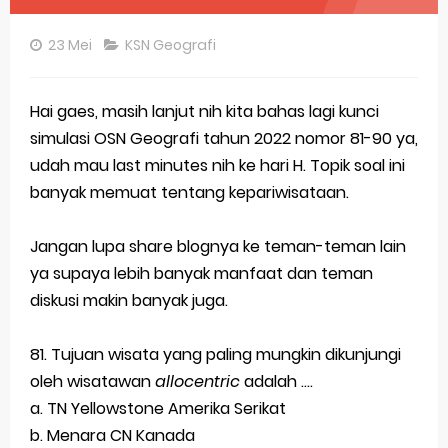
Pembahasan Soal OSN-K Geografi 2025 No 26-30
23 Mei
KSN Geografi
Pembahasan Soal OSN-K Geografi 2025 No 21-25
Pembahasan Soal OSN-K Geografi 2025 No 16-20
Hai gaes, masih lanjut nih kita bahas lagi kunci
simulasi OSN Geografi tahun 2022 nomor 81-90 ya,
Pembahasan Soal OSN-K Geografi 2025 No 11-15
udah mau last minutes nih ke hari H. Topik soal ini
Pembahasan Soal OSN-K Geografi 2025 No 6-10
banyak memuat tentang kepariwisataan.
Pembahasan Soal OSN-K Geografi 2025 No 1-5
Jangan lupa share blognya ke teman-teman lain
ya supaya lebih banyak manfaat dan teman
Bocoran 150 Bank Soal Dasar OSN Geografi 2026 Part 1 [Wajib Baca]
diskusi makin banyak juga.
Bencana Banjir Bandang di Sumatra Salah Manusia
81. Tujuan wisata yang paling mungkin dikunjungi
Gratis, Pre Test Online Calon Pejuang OSN Geografi 2026
oleh wisatawan
allocentric
adalah ....
50 Latihan Prediksi Soal TKA Sosiologi 2025 + Kunci
a. TN Yellowstone Amerika Serikat
b. Menara CN Kanada
Prediksi Soal TKA Geografi Topik Konsep Geografi + Kunci