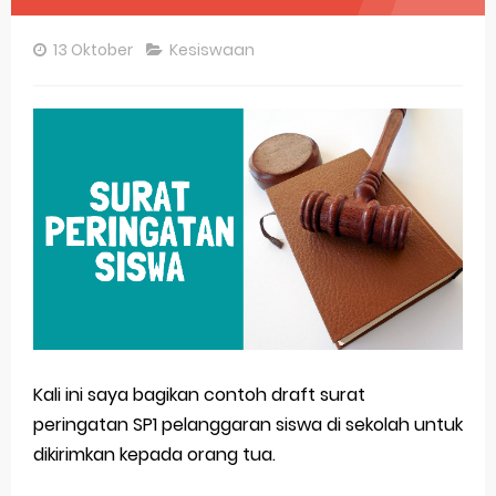
Pembahasan Soal OSN-K Geografi 2025 No 26-30
13 Oktober
Kesiswaan
Pembahasan Soal OSN-K Geografi 2025 No 21-25
Pembahasan Soal OSN-K Geografi 2025 No 16-20
Pembahasan Soal OSN-K Geografi 2025 No 11-15
Pembahasan Soal OSN-K Geografi 2025 No 6-10
Pembahasan Soal OSN-K Geografi 2025 No 1-5
Bocoran 150 Bank Soal Dasar OSN Geografi 2026 Part 1 [Wajib Baca]
Bencana Banjir Bandang di Sumatra Salah Manusia
Kali ini saya bagikan contoh draft surat
Gratis, Pre Test Online Calon Pejuang OSN Geografi 2026
peringatan SP1 pelanggaran siswa di sekolah untuk
50 Latihan Prediksi Soal TKA Sosiologi 2025 + Kunci
dikirimkan kepada orang tua.
Prediksi Soal TKA Geografi Topik Konsep Geografi + Kunci