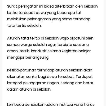
Surat peringatan ini biasa diterbitkan oleh sekolah
Latihan Soal TKA Geografi 2025 Topik Analisa Informasi Geospasial
ketika terdapat siswa yang beberapa kali
STOP Belajar Geografi Pakai Cara Lama! 😤 TKA 2025 Beda Level. Kuasai 150 Bank Soal HOTS Sekarang!
melakukan pelanggaran yang sama terhadap
tata tertib sekolah.
Ebook Prediksi 150 Soal TKA Geografi 2025 + Kunci Jawaban
Aturan tata tertib di sekolah wajib dipatuhi oleh
3 Jurus Sakti Menaklukkan Soal TKA Geografi [Wajib Baca]
semua warga sekolah agar tercipta suasana
Menjadi Pengajar Jaman Sekarang Makin Berat
aman, tertib, kondusif selama kegiatan belajar
Sunday, 9 August
mengajar berlangsung.
Ketidakpatuhan terhadap aturan sekolah akan
dikenakan sanksi bagi siswa tersebut. Terdapat
kategori pelanggaran ringan, sedang dan berat
dalam aturan di sekolah.
Lembaga pendidikan adalah institusi yang harus