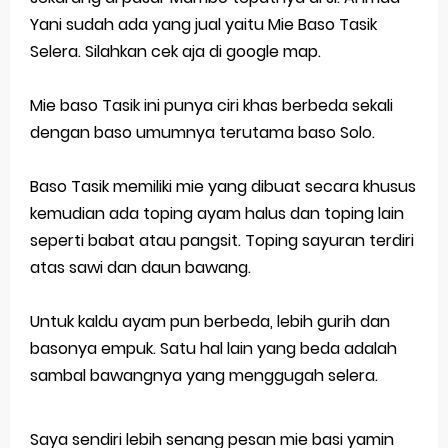
Yani sudah ada yang jual yaitu Mie Baso Tasik
Latihan Soal TKA Geografi 2025 Topik Analisa Informasi Geospasial
Selera. Silahkan cek aja di google map.
STOP Belajar Geografi Pakai Cara Lama! 😤 TKA 2025 Beda Level. Kuasai 150 Bank Soal HOTS Sekarang!
Mie baso Tasik ini punya ciri khas berbeda sekali
Ebook Prediksi 150 Soal TKA Geografi 2025 + Kunci Jawaban
dengan baso umumnya terutama baso Solo.
3 Jurus Sakti Menaklukkan Soal TKA Geografi [Wajib Baca]
Baso Tasik memiliki mie yang dibuat secara khusus
Menjadi Pengajar Jaman Sekarang Makin Berat
kemudian ada toping ayam halus dan toping lain
Saturday, 8 August
seperti babat atau pangsit. Toping sayuran terdiri
atas sawi dan daun bawang.
Untuk kaldu ayam pun berbeda, lebih gurih dan
basonya empuk. Satu hal lain yang beda adalah
sambal bawangnya yang menggugah selera.
Saya sendiri lebih senang pesan mie basi yamin