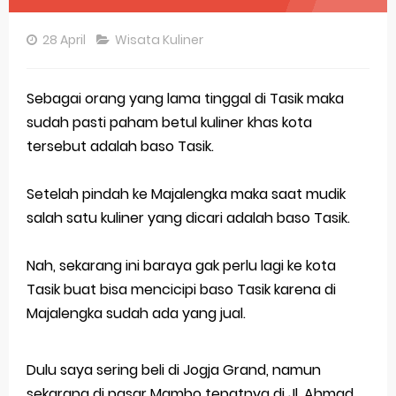
Pembahasan Soal OSN-K Geografi 2025 No 26-30
28 April
Wisata Kuliner
Pembahasan Soal OSN-K Geografi 2025 No 21-25
Pembahasan Soal OSN-K Geografi 2025 No 16-20
Sebagai orang yang lama tinggal di Tasik maka
sudah pasti paham betul kuliner khas kota
Pembahasan Soal OSN-K Geografi 2025 No 11-15
tersebut adalah baso Tasik.
Pembahasan Soal OSN-K Geografi 2025 No 6-10
Setelah pindah ke Majalengka maka saat mudik
Pembahasan Soal OSN-K Geografi 2025 No 1-5
salah satu kuliner yang dicari adalah baso Tasik.
Bocoran 150 Bank Soal Dasar OSN Geografi 2026 Part 1 [Wajib Baca]
Nah, sekarang ini baraya gak perlu lagi ke kota
Bencana Banjir Bandang di Sumatra Salah Manusia
Tasik buat bisa mencicipi baso Tasik karena di
Majalengka sudah ada yang jual.
Gratis, Pre Test Online Calon Pejuang OSN Geografi 2026
50 Latihan Prediksi Soal TKA Sosiologi 2025 + Kunci
Dulu saya sering beli di Jogja Grand, namun
Prediksi Soal TKA Geografi Topik Konsep Geografi + Kunci
sekarang di pasar Mambo tepatnya di Jl. Ahmad