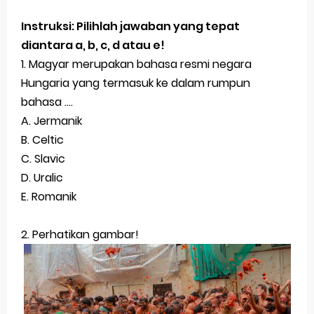
STOP Belajar Geografi Pakai Cara Lama! 😤 TKA 2025 Beda Level. Kuasai 150 Bank Soal HOTS Sekarang!
Instruksi: Pilihlah jawaban yang tepat
diantara a, b, c, d atau e!
Ebook Prediksi 150 Soal TKA Geografi 2025 + Kunci Jawaban
1. Magyar merupakan bahasa resmi negara
Hungaria yang termasuk ke dalam rumpun
3 Jurus Sakti Menaklukkan Soal TKA Geografi [Wajib Baca]
bahasa ....
Menjadi Pengajar Jaman Sekarang Makin Berat
A. Jermanik
B. Celtic
Latihan Prediksi Soal OSK Geografi 2026 Part Geografi Ekonomi
C. Slavic
Friday, 7 August
D. Uralic
E. Romanik
2. Perhatikan gambar!