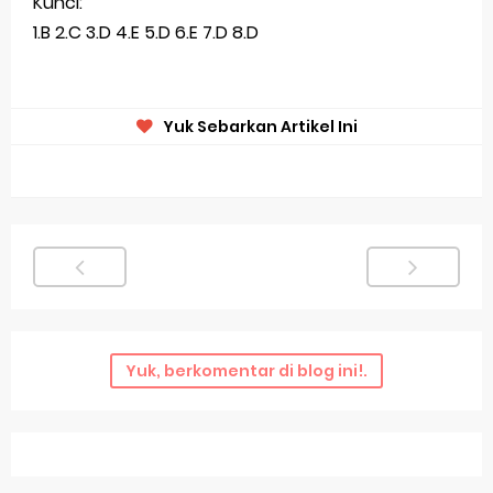
Kunci:
1.B 2.C 3.D 4.E 5.D 6.E 7.D 8.D
Yuk Sebarkan Artikel Ini
Yuk, berkomentar di blog ini!.