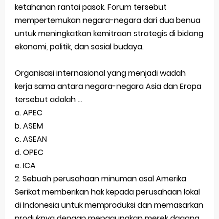
ketahanan rantai pasok. Forum tersebut
STOP Belajar Geografi Pakai Cara Lama! 😤 TKA 2025 Beda Level. Kuasai 150 Bank Soal HOTS Sekarang!
mempertemukan negara-negara dari dua benua
untuk meningkatkan kemitraan strategis di bidang
Ebook Prediksi 150 Soal TKA Geografi 2025 + Kunci Jawaban
ekonomi, politik, dan sosial budaya.
3 Jurus Sakti Menaklukkan Soal TKA Geografi [Wajib Baca]
Organisasi internasional yang menjadi wadah
Menjadi Pengajar Jaman Sekarang Makin Berat
kerja sama antara negara-negara Asia dan Eropa
tersebut adalah …
Latihan Prediksi Soal OSK Geografi 2026 Part Geografi Ekonomi
a. APEC
Sunday, 9 August
b.
ASEM
c. ASEAN
d. OPEC
e. ICA
2. Sebuah perusahaan minuman asal Amerika
Serikat memberikan hak kepada perusahaan lokal
di Indonesia untuk memproduksi dan memasarkan
produknya dengan menggunakan merek dagang,