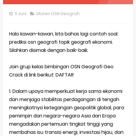
Pembahasan Soal OSN-K Geografi 2025 No 21-25
11 Juni
Materi OSN Geografi
Pembahasan Soal OSN-K Geografi 2025 No 16-20
Pembahasan Soal OSN-K Geografi 2025 No 11-15
Halo kawan-kawan, kita bahas lagi contoh soal
prediksi osn geografi topik geografi ekonomi.
Pembahasan Soal OSN-K Geografi 2025 No 6-10
Silahkan disimak dengan baik-baik.
Pembahasan Soal OSN-K Geografi 2025 No 1-5
Join grup kelas bimbingan OSN Geografi Geo
Bocoran 150 Bank Soal Dasar OSN Geografi 2026 Part 1 [Wajib Baca]
Crack di link berikut: DAFTAR
Bencana Banjir Bandang di Sumatra Salah Manusia
1. Dalam upaya memperkuat kerja sama ekonomi
Gratis, Pre Test Online Calon Pejuang OSN Geografi 2026
dan menjaga stabilitas perdagangan di tengah
meningkatnya ketegangan geopolitik global, para
50 Latihan Prediksi Soal TKA Sosiologi 2025 + Kunci
pemimpin dari negara-negara Asia dan Eropa
Prediksi Soal TKA Geografi Topik Konsep Geografi + Kunci
mengadakan pertemuan tingkat tinggi yang
membahas isu transisi energi, investasi hijau, dan
Latihan Soal TKA Geografi 2025 Topik Analisa Informasi Geospasial