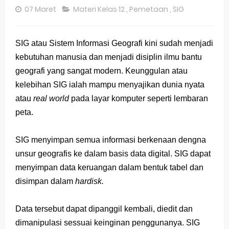
07 Maret
Materi Kelas 12
,
Pemetaan
,
SIG
Pembahasan Soal OSN-K Geografi 2025 No 26-30
Pembahasan Soal OSN-K Geografi 2025 No 21-25
SIG atau Sistem Informasi Geografi kini sudah menjadi
Pembahasan Soal OSN-K Geografi 2025 No 16-20
kebutuhan manusia
dan menjadi disiplin ilmu bantu
geografi yang sangat modern. Keunggulan atau
Pembahasan Soal OSN-K Geografi 2025 No 11-15
kelebihan SIG ialah mampu menyajikan dunia nyata
Pembahasan Soal OSN-K Geografi 2025 No 6-10
atau
real world
pada layar komputer seperti lembaran
peta.
Pembahasan Soal OSN-K Geografi 2025 No 1-5
Bocoran 150 Bank Soal Dasar OSN Geografi 2026 Part 1 [Wajib Baca]
SIG menyimpan semua informasi berkenaan dengna
unsur geografis ke dalam basis data digital. SIG dapat
Bencana Banjir Bandang di Sumatra Salah Manusia
menyimpan data keruangan dalam bentuk tabel dan
disimpan dalam
hardisk.
Gratis, Pre Test Online Calon Pejuang OSN Geografi 2026
50 Latihan Prediksi Soal TKA Sosiologi 2025 + Kunci
Data tersebut dapat dipanggil kembali, diedit dan
dimanipulasi sessuai keinginan penggunanya. SIG
Prediksi Soal TKA Geografi Topik Konsep Geografi + Kunci