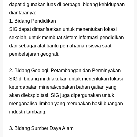
dapat digunakan luas di berbagai bidang kehidupaan
Latihan Soal TKA Geografi 2025 Topik Analisa Informasi Geospasial
diantaranya:
1. Bidang Pendidikan
STOP Belajar Geografi Pakai Cara Lama! 😤 TKA 2025 Beda Level. Kuasai 150 Bank Soal HOTS Sekarang!
SIG dapat dimanfaatkan untuk menentukan lokasi
Ebook Prediksi 150 Soal TKA Geografi 2025 + Kunci Jawaban
sekolah, untuk membuat sistem informasi pendidikan
dan sebagai alat bantu pemahaman siswa saat
3 Jurus Sakti Menaklukkan Soal TKA Geografi [Wajib Baca]
pembelajaran geografi.
Menjadi Pengajar Jaman Sekarang Makin Berat
2. Bidang Geologi, Petambangan dan Perminyakan
Friday, 7 August
SIG di bidang ini dilakukan untuk menentukan lokasi
keterdapatan mineral/cebakan bahan galian yang
akan dieksploitasi. SIG juga dipergunakan untuk
menganalisa limbah yang merupakan hasil buangan
industri tambang.
3. Bidang Sumber Daya Alam