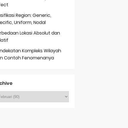
fect
asifikasi Region: Generic,
ecific, Uniform, Nodal
rbedaan Lokasi Absolut dan
latif
ndekatan Kompleks Wilayah
n Contoh Fenomenanya
chive