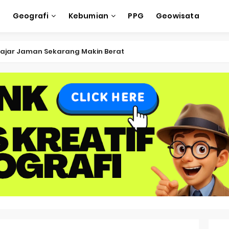
e
Geografi
Kebumian
PPG
Geowisata
ksi Soal OSK Geografi 2026 Part Geografi Ekonomi
ksi Soal OSK Geografi 2026 Part Geografi Pertanian
ksi Soal OSK Geografi 2026 Part Geografi Budaya
ksi Soal OSK Geografi 2026 Part Dinamika Kota
oal OSN-K Geografi 2025 No 51-55
Soal OSN-K Geografi 2025 No 46-50
oal OSN-K Geografi 2025 No 41-45
Soal OSN-K Geografi 2025 No 36-40
oal OSN-K Geografi 2025 No 31-35