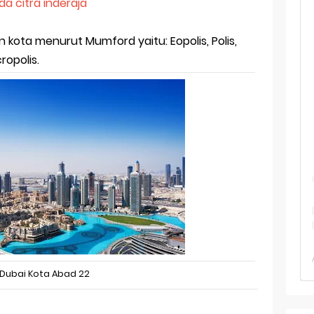
 TKA Geografi Topik Konsep Geografi + Kunci
a citra inderaja
TKA Geografi 2025 Topik Analisa Informasi Geospasial
kota menurut Mumford yaitu: Eopolis, Polis,
ropolis.
Geografi Pakai Cara Lama! 😤 TKA 2025 Beda Level. Kuasai 150 
i 150 Soal TKA Geografi 2025 + Kunci Jawaban
i Menaklukkan Soal TKA Geografi [Wajib Baca]
ajar Jaman Sekarang Makin Berat
Dubai Kota Abad 22