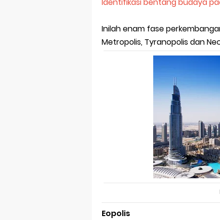
Prediksi Soal
Identifikasi bentang budaya pad
Latihan Soal 
Inilah enam fase perkembangan 
Metropolis, Tyranopolis dan Nec
STOP Belajar 
Ebook Prediks
3 Jurus Sakt
Menjadi Peng
Eopolis