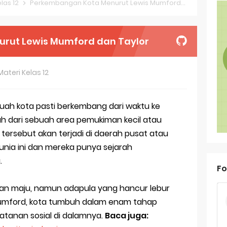
las 12
Perkembangan Kota Menurut Lewis Mumford dan Taylor
oal OSN-K Geografi 2025 No 26-30
oal OSN-K Geografi 2025 No 21-25
rut Lewis Mumford dan Taylor
oal OSN-K Geografi 2025 No 16-20
Materi Kelas 12
oal OSN-K Geografi 2025 No 11-15
oal OSN-K Geografi 2025 No 6-10
buah kota pasti berkembang dari waktu ke
h dari sebuah area pemukiman kecil atau
oal OSN-K Geografi 2025 No 1-5
ersebut akan terjadi di daerah pusat atau
ank Soal Dasar OSN Geografi 2026 Part 1 [Wajib Baca]
dunia ini dan mereka punya sejarah
.
ir Bandang di Sumatra Salah Manusia
Fo
est Online Calon Pejuang OSN Geografi 2026
n maju, namun adapula yang hancur lebur
 Mumford, kota tumbuh dalam enam tahap
ediksi Soal TKA Sosiologi 2025 + Kunci
atanan sosial di dalamnya.
Baca juga: