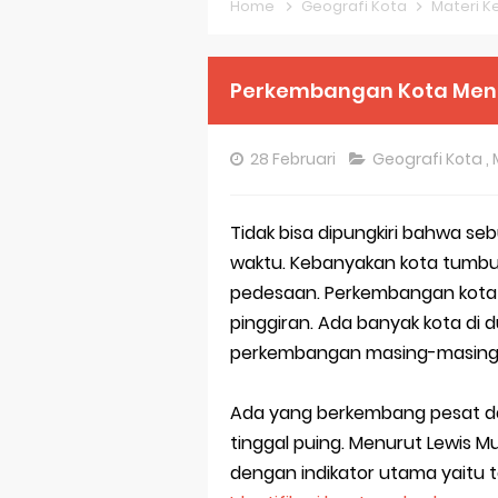
Home
Geografi Kota
Materi Ke
Pembahasan S
Pembahasan S
Perkembangan Kota Menu
Pembahasan S
28 Februari
Geografi Kota
,
Pembahasan S
Pembahasan S
Tidak bisa dipungkiri bahwa se
waktu. Kebanyakan kota tumbu
Pembahasan S
pedesaan. Perkembangan kota t
Bocoran 150 B
pinggiran. Ada banyak kota di 
perkembangan masing-masing
Bencana Banj
Gratis, Pre T
Ada yang berkembang pesat da
tinggal puing. Menurut Lewis
50 Latihan Pr
dengan indikator utama yaitu t