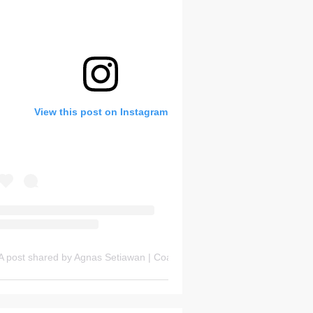
Bank Soal HOTS Sekarang!
View this post on Instagram
Thursday, 6 August
A post shared by Agnas Setiawan | Coach OSN Geografi (@gurugeografi)