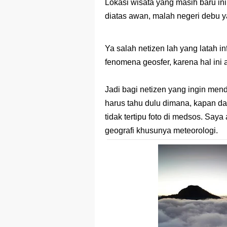
Lokasi wisata yang masih baru in
diatas awan, malah negeri debu 
Prediksi Soal
Latihan Soal 
Ya salah netizen lah yang latah i
fenomena geosfer, karena hal ini
STOP Belajar 
Ebook Prediks
Jadi bagi netizen yang ingin me
harus tahu dulu dimana, kapan d
3 Jurus Sakt
tidak tertipu foto di medsos. Saya 
geografi khusunya meteorologi.