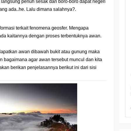
i langsung penuh sesak dan boro-boro dapat negeri
yang ada..he. Lalu dimana salahnya?.
 TKA Geografi Topik Konsep Geografi + Kunci
TKA Geografi 2025 Topik Analisa Informasi Geospasial
nformasi terkait fenomena geosfer. Mengapa
 ada kaitannya dengan proses terbentuknya awan.
Geografi Pakai Cara Lama! 😤 TKA 2025 Beda Level. Kuasai 150 
i 150 Soal TKA Geografi 2025 + Kunci Jawaban
ndapatkan awan dibawah bukit atau gunung maka
an bagaimana agar awan tersebut muncul dan kita
i Menaklukkan Soal TKA Geografi [Wajib Baca]
akan berikan penjelasannya berikut ini dari sisi