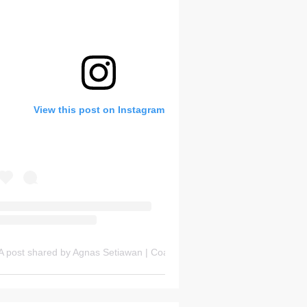
Bank Soal HOTS Sekarang!
View this post on Instagram
Saturday, 8 August
A post shared by Agnas Setiawan | Coach OSN Geografi (@gurugeografi)