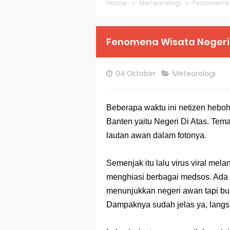
Home
Meteorologi
Fenomena Wi
Pembahasan S
Pembahasan S
Fenomena Wisata Negeri Di
Pembahasan S
04 Oktober
Meteorologi
Pembahasan S
Pembahasan S
Beberapa waktu ini netizen heboh
Banten yaitu Negeri Di Atas. Te
Pembahasan S
lautan awan dalam fotonya.
Pembahasan S
Semenjak itu lalu virus viral mela
Bocoran 150 B
menghiasi berbagai medsos. Ada 
Bencana Banj
menunjukkan negeri awan tapi buka
Dampaknya sudah jelas ya, langsu
Gratis, Pre T
50 Latihan Pr