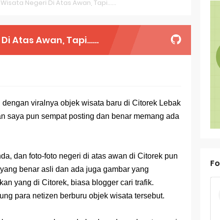
sata Negeri Di Atas Awan, Tapi......
oal OSN-K Geografi 2025 No 31-35
oal OSN-K Geografi 2025 No 26-30
 Atas Awan, Tapi......
oal OSN-K Geografi 2025 No 21-25
oal OSN-K Geografi 2025 No 16-20
oal OSN-K Geografi 2025 No 11-15
 dengan viralnya objek wisata baru di Citorek Lebak
man saya pun sempat posting dan benar memang ada
oal OSN-K Geografi 2025 No 6-10
oal OSN-K Geografi 2025 No 1-5
nda, dan foto-foto negeri di atas awan di Citorek pun
ank Soal Dasar OSN Geografi 2026 Part 1 [Wajib Baca]
Fo
yang benar asli dan ada juga gambar yang
ir Bandang di Sumatra Salah Manusia
n yang di Citorek, biasa blogger cari trafik.
ng para netizen berburu objek wisata tersebut.
est Online Calon Pejuang OSN Geografi 2026
ediksi Soal TKA Sosiologi 2025 + Kunci