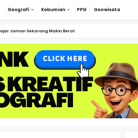
e
Geografi
Kebumian
PPG
Geowisata
ajar Jaman Sekarang Makin Berat
ksi Soal OSK Geografi 2026 Part Geografi Ekonomi
ksi Soal OSK Geografi 2026 Part Geografi Pertanian
ksi Soal OSK Geografi 2026 Part Geografi Budaya
ksi Soal OSK Geografi 2026 Part Dinamika Kota
oal OSN-K Geografi 2025 No 51-55
Soal OSN-K Geografi 2025 No 46-50
oal OSN-K Geografi 2025 No 41-45
Soal OSN-K Geografi 2025 No 36-40