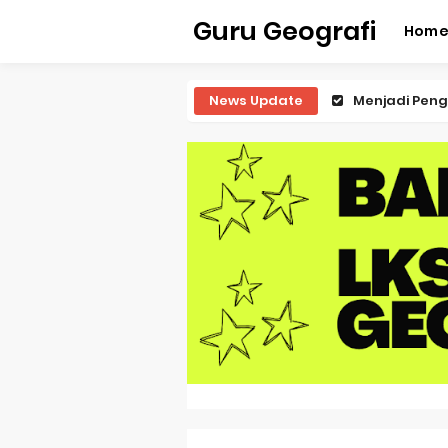
Guru Geografi
Hom
News Update
Menjadi Peng
Latihan Predi
Latihan Predi
Latihan Predi
Latihan Predi
Pembahasan S
Pembahasan 
Pembahasan S
Pembahasan 