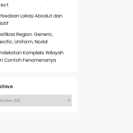
fect
rbedaan Lokasi Absolut dan
latif
asifikasi Region: Generic,
ecific, Uniform, Nodal
ndekatan Kompleks Wilayah
n Contoh Fenomenanya
chive