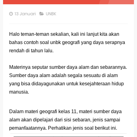
Pembahasan Soal OSN-K Geografi 2025 No 26-30
13 Januari
UNBK
Pembahasan Soal OSN-K Geografi 2025 No 21-25
Pembahasan Soal OSN-K Geografi 2025 No 16-20
Halo teman-teman sekalian, kali ini lanjut kita akan
bahas contoh soal unbk geografi yang daya serapnya
Pembahasan Soal OSN-K Geografi 2025 No 11-15
rendah di tahun lalu.
Pembahasan Soal OSN-K Geografi 2025 No 6-10
Materinya seputar sumber daya alam dan sebarannya.
Pembahasan Soal OSN-K Geografi 2025 No 1-5
Sumber daya alam adalah segala sesuatu di alam
Bocoran 150 Bank Soal Dasar OSN Geografi 2026 Part 1 [Wajib Baca]
yang bisa didayagunakan untuk kesejahteraan hidup
manusia.
Bencana Banjir Bandang di Sumatra Salah Manusia
Gratis, Pre Test Online Calon Pejuang OSN Geografi 2026
Dalam materi geografi kelas 11, materi sumber daya
alam akan dipelajari dari sisi sebaran, jenis sampai
50 Latihan Prediksi Soal TKA Sosiologi 2025 + Kunci
pemanfaatannya. Perhatikan jenis soal berikut ini.
Prediksi Soal TKA Geografi Topik Konsep Geografi + Kunci