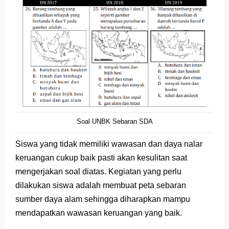
Latihan Soal TKA Geografi 2025 Topik Analisa Informasi Geospasial
STOP Belajar Geografi Pakai Cara Lama! 😤 TKA 2025 Beda Level. Kuasai 150 Bank Soal HOTS Sekarang!
Ebook Prediksi 150 Soal TKA Geografi 2025 + Kunci Jawaban
3 Jurus Sakti Menaklukkan Soal TKA Geografi [Wajib Baca]
Menjadi Pengajar Jaman Sekarang Makin Berat
Friday, 7 August
Soal UNBK Sebaran SDA
Siswa yang tidak memiliki wawasan dan daya nalar
keruangan cukup baik pasti akan kesulitan saat
mengerjakan soal diatas. Kegiatan yang perlu
dilakukan siswa adalah membuat peta sebaran
sumber daya alam sehingga diharapkan mampu
mendapatkan wawasan keruangan yang baik.