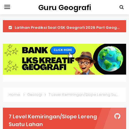
Guru Geografi
Latihan Prediksi Soal OSK Geografi 2026 Part Geografi Ekonomi
Latihan Prediksi Soal OSK Geografi 2026 Part Geografi Pertanian
Latihan Prediksi Soal OSK Geografi 2026 Part Geografi Budaya
Latihan Prediksi Soal OSK Geografi 2026 Part Dinamika Kota
Pembahasan Soal OSN-K Geografi 2025 No 51-55
Pembahasan Soal OSN-K Geografi 2025 No 46-50
Home
Geologi
7 Level Kemiringan/Slope Lereng Suatu Lahan
Pembahasan Soal OSN-K Geografi 2025 No 41-45
Pembahasan Soal OSN-K Geografi 2025 No 36-40
7 Level Kemiringan/Slope Lereng
Pembahasan Soal OSN-K Geografi 2025 No 31-35
Suatu Lahan