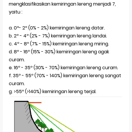
mengklasifikasikan kemiringan lereng menjadi 7,
yaitu :
a. 0º- 2º (0% - 2%) kemiringan lereng datar.
b. 2º - 4º (2% - 7%) kemiringan lereng landai.
c. 4º - 8º (7% - 15%) kemiringan lereng miring.
d. 8º - 16º (15% - 30%) kemiringan lereng agak
curam.
e. 16º - 35º (30% - 70%) kemiringan lereng curam.
f. 35º - 55º (70% - 140%) kemiringan lereng sangat
curam.
g. >55º (>140%) kemiringan lereng terjal.