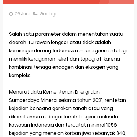
Pembahasan Soal OSN-K Geografi 2025 No 26-30
06 Juni
Geologi
Pembahasan Soal OSN-K Geografi 2025 No 21-25
Pembahasan Soal OSN-K Geografi 2025 No 16-20
Salah satu parameter dalam menentukan suatu
daerah itu rawan longsor atau tidak adalah
Pembahasan Soal OSN-K Geografi 2025 No 11-15
kemiringan lereng. Indonesia secara geomorfologi
Pembahasan Soal OSN-K Geografi 2025 No 6-10
memiliki keragaman relief dan topografi karena
kombinasi tenaga endogen dan eksogen yang
Pembahasan Soal OSN-K Geografi 2025 No 1-5
kompleks
Bocoran 150 Bank Soal Dasar OSN Geografi 2026 Part 1 [Wajib Baca]
Menurut data Kementerian Energi dan
Bencana Banjir Bandang di Sumatra Salah Manusia
Sumberdaya Mineral selama tahun 2021, rentetan
kejadian bencana gerakan tanah atau yang
Gratis, Pre Test Online Calon Pejuang OSN Geografi 2026
dikenal umum sebagai tanah longsor melanda
50 Latihan Prediksi Soal TKA Sosiologi 2025 + Kunci
kawasan Indonesia dan tercatat minimal 1056
kejadian yang menelan korban jiwa sebanyak 340,
Prediksi Soal TKA Geografi Topik Konsep Geografi + Kunci