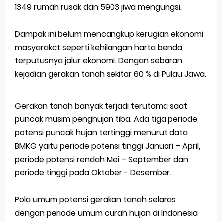
1349 rumah rusak dan 5903 jiwa mengungsi.
Latihan Soal TKA Geografi 2025 Topik Analisa Informasi Geospasial
Dampak ini belum mencangkup kerugian ekonomi
STOP Belajar Geografi Pakai Cara Lama! 😤 TKA 2025 Beda Level. Kuasai 150 Bank Soal HOTS Sekarang!
masyarakat seperti kehilangan harta benda,
Ebook Prediksi 150 Soal TKA Geografi 2025 + Kunci Jawaban
terputusnya jalur ekonomi. Dengan sebaran
kejadian gerakan tanah sekitar 60 % di Pulau Jawa.
3 Jurus Sakti Menaklukkan Soal TKA Geografi [Wajib Baca]
Menjadi Pengajar Jaman Sekarang Makin Berat
Gerakan tanah banyak terjadi terutama saat
puncak musim penghujan tiba. Ada tiga periode
Thursday, 6 August
potensi puncak hujan tertinggi menurut data
BMKG yaitu periode potensi tinggi Januari – April,
periode potensi rendah Mei – September dan
periode tinggi pada Oktober - Desember.
Pola umum potensi gerakan tanah selaras
dengan periode umum curah hujan di Indonesia