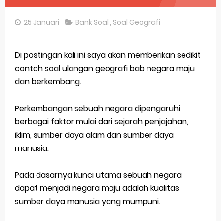
Pembahasan Soal OSN-K Geografi 2025 No 16-20
25 Januari
Bank Soal
,
Soal Geografi
Pembahasan Soal OSN-K Geografi 2025 No 11-15
Pembahasan Soal OSN-K Geografi 2025 No 6-10
Di postingan kali ini saya akan memberikan sedikit
contoh soal ulangan geografi bab negara maju
Pembahasan Soal OSN-K Geografi 2025 No 1-5
dan berkembang.
Bocoran 150 Bank Soal Dasar OSN Geografi 2026 Part 1 [Wajib Baca]
Perkembangan sebuah negara dipengaruhi
Bencana Banjir Bandang di Sumatra Salah Manusia
berbagai faktor mulai dari sejarah penjajahan,
iklim, sumber daya alam dan sumber daya
Gratis, Pre Test Online Calon Pejuang OSN Geografi 2026
manusia.
50 Latihan Prediksi Soal TKA Sosiologi 2025 + Kunci
Pada dasarnya kunci utama sebuah negara
Prediksi Soal TKA Geografi Topik Konsep Geografi + Kunci
dapat menjadi negara maju adalah kualitas
Latihan Soal TKA Geografi 2025 Topik Analisa Informasi Geospasial
sumber daya manusia yang mumpuni.
STOP Belajar Geografi Pakai Cara Lama! 😤 TKA 2025 Beda Level. Kuasai 150 Bank Soal HOTS Sekarang!