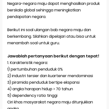
Negara-negara maju dapat menghasilkan produk
Ebook Prediksi 150 Soal TKA Geografi 2025 + Kunci Jawaban
berskala global sehingga meningkatkan
pendapatan negara.
3 Jurus Sakti Menaklukkan Soal TKA Geografi [Wajib Baca]
Menjadi Pengajar Jaman Sekarang Makin Berat
Berikut ini soal ulangan bab negara maju dan
berkembang. Silahkan dipelajari atau bisa untuk
Latihan Prediksi Soal OSK Geografi 2026 Part Geografi Ekonomi
menambah soal untuk guru.
Latihan Prediksi Soal OSK Geografi 2026 Part Geografi Pertanian
Jawablah pertanyaan berikut dengan tepat!
Friday, 7 August
1. Karakteristik negara:
1) pertumbuhan penduduk 0%
2) industri tersier dan kuartener mendominasi
3) piramida penduduk bertipe ekspansi
4) angka harapan hidup > 70 tahun
5) dependency ratio tinggi
Ciri khas masyarakat negara maju ditunjukkan
angka ....