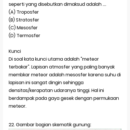
seperti yang disebutkan dimaksud adalah ....
Latihan Soal TKA Geografi 2025 Topik Analisa Informasi Geospasial
(A) Troposfer
(B) Stratosfer
STOP Belajar Geografi Pakai Cara Lama! 😤 TKA 2025 Beda Level. Kuasai 150 Bank Soal HOTS Sekarang!
(C) Mesosfer
Ebook Prediksi 150 Soal TKA Geografi 2025 + Kunci Jawaban
(D) Termosfer
3 Jurus Sakti Menaklukkan Soal TKA Geografi [Wajib Baca]
Kunci
Di soal kata kunci utama adalah "meteor
Menjadi Pengajar Jaman Sekarang Makin Berat
terbakar". Lapisan atmosfer yang paling banyak
Friday, 7 August
membkar meteor adalah mesosfer karena suhu di
lapisan ini sangat dingin sehingga
densitas/kerapatan udaranya tinggi. Hal ini
berdampak pada gaya gesek dengan permukaan
meteor.
22. Gambar bagian skematik gunung: