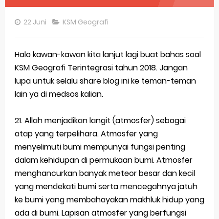
Pembahasan Soal OSN-K Geografi 2025 No 26-30
22 Juni
KSM Geografi
Pembahasan Soal OSN-K Geografi 2025 No 21-25
Pembahasan Soal OSN-K Geografi 2025 No 16-20
Halo kawan-kawan kita lanjut lagi buat bahas soal
KSM Geografi Terintegrasi tahun 2018. Jangan
Pembahasan Soal OSN-K Geografi 2025 No 11-15
lupa untuk selalu share blog ini ke teman-teman
Pembahasan Soal OSN-K Geografi 2025 No 6-10
lain ya di medsos kalian.
Pembahasan Soal OSN-K Geografi 2025 No 1-5
21. Allah menjadikan langit (atmosfer) sebagai
atap yang terpelihara. Atmosfer yang
Bocoran 150 Bank Soal Dasar OSN Geografi 2026 Part 1 [Wajib Baca]
menyelimuti bumi mempunyai fungsi penting
Bencana Banjir Bandang di Sumatra Salah Manusia
dalam kehidupan di permukaan bumi. Atmosfer
menghancurkan banyak meteor besar dan kecil
Gratis, Pre Test Online Calon Pejuang OSN Geografi 2026
yang mendekati bumi serta mencegahnya jatuh
50 Latihan Prediksi Soal TKA Sosiologi 2025 + Kunci
ke bumi yang membahayakan makhluk hidup yang
ada di bumi. Lapisan atmosfer yang berfungsi
Prediksi Soal TKA Geografi Topik Konsep Geografi + Kunci