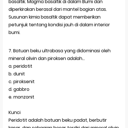
basaltik. Magma basaltik di dalam Bumi dan
diperkirakan berasal dari mantel bagian atas.
Susunan kimia basaltik dapat memberikan
petunjuk tentang kondisi jauh di dalam interior
bumi.
7. Batuan beku ultrabasa yang didominasi oleh
mineral olivin dan piroksen adalah…
a. peridotit
b. dunit
c. piroksenit
d. gabbro
e. monzonit
Kunci
Peridotit adalah batuan beku padat, berbutir
kasar, dan sebagian besar terdiri dari mineral olivin