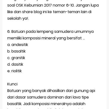
soal OSK Kebumian 2017 nomor 6-10. Jangan lupa
Latihan Soal TKA Geografi 2025 Topik Analisa Informasi Geospasial
like dan share blog ini ke teman-teman lain di
sekolah ya!.
STOP Belajar Geografi Pakai Cara Lama! 😤 TKA 2025 Beda Level. Kuasai 150 Bank Soal HOTS Sekarang!
Ebook Prediksi 150 Soal TKA Geografi 2025 + Kunci Jawaban
6. Batuan pada lempeng samudera umumnya
memiliki komposisi mineral yang bersifat …
3 Jurus Sakti Menaklukkan Soal TKA Geografi [Wajib Baca]
a. andesitik
Menjadi Pengajar Jaman Sekarang Makin Berat
b. basaltik
c. granitik
Sunday, 9 August
d. dasitik
e. riolitik
Kunci
Batuan yang banyak dihasilkan dari gunung api
dari dasar samudera dominan dari lava tipe
basaltik. Jadi komposisi mineralnya adalah