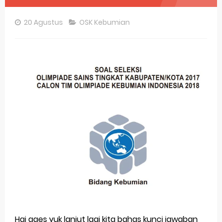
Pembahasan Soal OSN-K Geografi 2025 No 26-30
20 Agustus
OSK Kebumian
Pembahasan Soal OSN-K Geografi 2025 No 21-25
Pembahasan Soal OSN-K Geografi 2025 No 16-20
Pembahasan Soal OSN-K Geografi 2025 No 11-15
Pembahasan Soal OSN-K Geografi 2025 No 6-10
Pembahasan Soal OSN-K Geografi 2025 No 1-5
Bocoran 150 Bank Soal Dasar OSN Geografi 2026 Part 1 [Wajib Baca]
Bencana Banjir Bandang di Sumatra Salah Manusia
Gratis, Pre Test Online Calon Pejuang OSN Geografi 2026
50 Latihan Prediksi Soal TKA Sosiologi 2025 + Kunci
Prediksi Soal TKA Geografi Topik Konsep Geografi + Kunci
Hai gaes yuk lanjut lagi kita bahas kunci jawaban