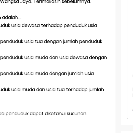
 TKA Geografi Topik Konsep Geografi + Kunci
k. Wangsa Jaya. Terimakasih sebelumnya.
TKA Geografi 2025 Topik Analisa Informasi Geospasial
 adalah….
duduk usia dewasa terhadap penduduk usia
Geografi Pakai Cara Lama! 😤 TKA 2025 Beda Level. Kuasai 150 
i 150 Soal TKA Geografi 2025 + Kunci Jawaban
h penduduk usia tua dengan jumlah penduduk
i Menaklukkan Soal TKA Geografi [Wajib Baca]
h penduduk usia muda dan usia dewasa dengan
ajar Jaman Sekarang Makin Berat
h penduduk usia muda dengan jumlah usia
duduk usia muda dan usia tua terhadap jumlah
mida penduduk dapat diketahui susunan