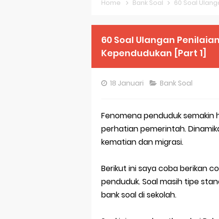
Home
Bank Soal
60 Soal Ulangan
Pembahasan S
Pembahasan S
60 Soal Ulangan Penilaia
Kependudukan [Part 1]
Pembahasan S
Pembahasan S
18 Januari
Bank Soal
Pembahasan S
Fenomena penduduk semakin ha
Pembahasan S
perhatian pemerintah. Dinamika
Bocoran 150 B
kematian dan migrasi.
Bencana Banj
Berikut ini saya coba berikan 
Gratis, Pre T
penduduk. Soal masih tipe sta
bank soal di sekolah.
50 Latihan Pr