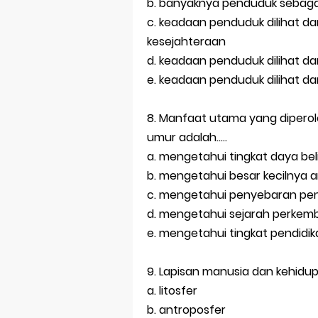
b. banyaknya penduduk sebagai 
c. keadaan penduduk dilihat dar
kesejahteraan
d. keadaan penduduk dilihat dar
e. keadaan penduduk dilihat dar
8. Manfaat utama yang dipero
umur adalah.....
a. mengetahui tingkat daya be
b. mengetahui besar kecilnya
c. mengetahui penyebaran pen
d. mengetahui sejarah perkem
e. mengetahui tingkat pendidi
9. Lapisan manusia dan kehidu
a. litosfer
b. antroposfer