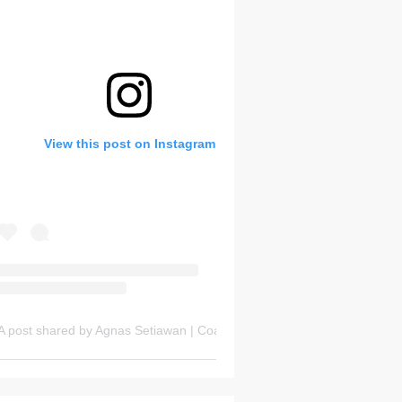
Bank Soal HOTS Sekarang!
View this post on Instagram
Saturday, 8 August
A post shared by Agnas Setiawan | Coach OSN Geografi (@gurugeografi)