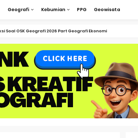
e
Geografi
Kebumian
PPG
Geowisata
ksi Soal OSK Geografi 2026 Part Geografi Ekonomi
ksi Soal OSK Geografi 2026 Part Geografi Pertanian
ksi Soal OSK Geografi 2026 Part Geografi Budaya
ksi Soal OSK Geografi 2026 Part Dinamika Kota
oal OSN-K Geografi 2025 No 51-55
Soal OSN-K Geografi 2025 No 46-50
oal OSN-K Geografi 2025 No 41-45
Soal OSN-K Geografi 2025 No 36-40
oal OSN-K Geografi 2025 No 31-35