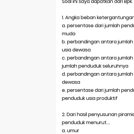
Prediksi Soal
Soal ini saya dapatkan dari Bp
Latihan Soal 
1. Angka beban ketergantungan
a. persentase dari jumlah pen
STOP Belajar 
muda
Ebook Prediks
b. perbandingan antara jumla
usia dewasa
3 Jurus Sakt
c. perbandingan antara jumla
Menjadi Peng
jumlah penduduk seluruhnya
d. perbandingan antara jumla
dewasa
e. persentase dari jumlah pen
penduduk usia produktif
2. Dari hasil penyusunan pira
penduduk menurut....
a. umur