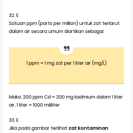
32. E
Satuan
ppm (parts per million)
untuk zat terlarut
dalam air secara umum diartikan sebagai:
1 ppm = 1 mg zat per 1 liter air (mg/L)
Maka: 200 ppm Cd = 200 mg kadmium dalam 1 liter
air, 1 liter =
1000 mililiter
33. E
Jika pada gambar terlihat
zat kontaminan