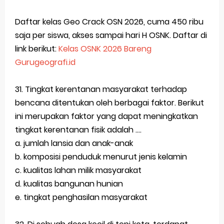
Latihan Soal TKA Geografi 2025 Topik Analisa Informasi Geospasial
Daftar kelas Geo Crack OSN 2026, cuma 450 ribu
saja per siswa, akses sampai hari H OSNK. Daftar di
STOP Belajar Geografi Pakai Cara Lama! 😤 TKA 2025 Beda Level. Kuasai 150 Bank Soal HOTS Sekarang!
link berikut:
Kelas OSNK 2026 Bareng
Ebook Prediksi 150 Soal TKA Geografi 2025 + Kunci Jawaban
Gurugeografi.id
3 Jurus Sakti Menaklukkan Soal TKA Geografi [Wajib Baca]
31. Tingkat kerentanan masyarakat terhadap
Menjadi Pengajar Jaman Sekarang Makin Berat
bencana ditentukan oleh berbagai faktor. Berikut
ini merupakan faktor yang dapat meningkatkan
Friday, 7 August
tingkat kerentanan fisik adalah ....
a. jumlah lansia dan anak-anak
b. komposisi penduduk menurut jenis kelamin
c. kualitas lahan milik masyarakat
d. kualitas bangunan hunian
e. tingkat penghasilan masyarakat