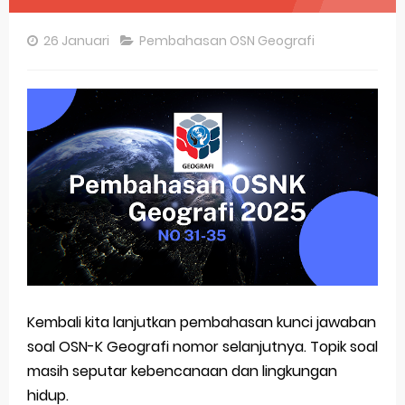
Pembahasan Soal OSN-K Geografi 2025 No 26-30
26 Januari
Pembahasan OSN Geografi
Pembahasan Soal OSN-K Geografi 2025 No 21-25
Pembahasan Soal OSN-K Geografi 2025 No 16-20
Pembahasan Soal OSN-K Geografi 2025 No 11-15
Pembahasan Soal OSN-K Geografi 2025 No 6-10
Pembahasan Soal OSN-K Geografi 2025 No 1-5
Bocoran 150 Bank Soal Dasar OSN Geografi 2026 Part 1 [Wajib Baca]
Bencana Banjir Bandang di Sumatra Salah Manusia
Kembali kita lanjutkan pembahasan kunci jawaban
Gratis, Pre Test Online Calon Pejuang OSN Geografi 2026
soal OSN-K Geografi nomor selanjutnya. Topik soal
50 Latihan Prediksi Soal TKA Sosiologi 2025 + Kunci
masih seputar kebencanaan dan lingkungan
hidup.
Prediksi Soal TKA Geografi Topik Konsep Geografi + Kunci