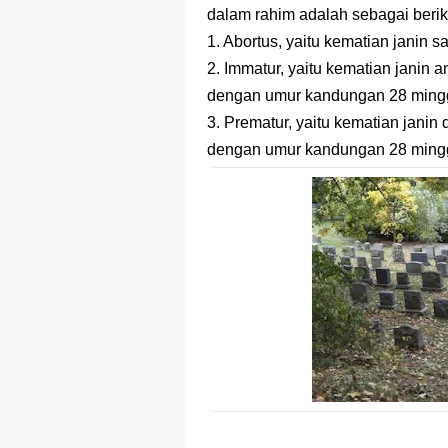
Latihan Soal 
dalam rahim adalah sebagai berik
1. Abortus, yaitu kematian janin 
STOP Belajar 
2. Immatur, yaitu kematian janin
Ebook Prediks
dengan umur kandungan 28 ming
3. Prematur, yaitu kematian jani
3 Jurus Sakt
dengan umur kandungan 28 ming
Menjadi Peng
Latihan Predi