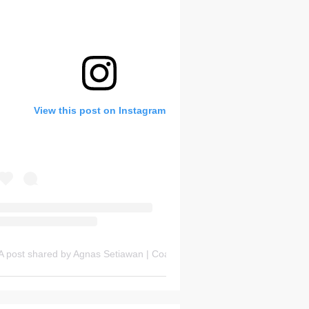
Bank Soal HOTS Sekarang!
View this post on Instagram
Saturday, 8 August
A post shared by Agnas Setiawan | Coach OSN Geografi (@gurugeografi)