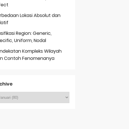
fect
rbedaan Lokasi Absolut dan
latif
asifikasi Region: Generic,
ecific, Uniform, Nodal
ndekatan Kompleks Wilayah
n Contoh Fenomenanya
chive