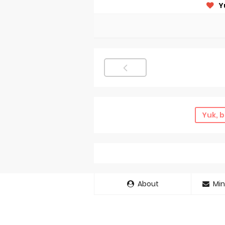
Y
Yuk, b
About
Min