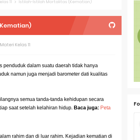
elas 11
Istilah-Istilah Mortalitas (Kematian)
oal OSN-K Geografi 2025 No 21-25
oal OSN-K Geografi 2025 No 16-20
 (Kematian)
oal OSN-K Geografi 2025 No 11-15
Materi Kelas 11
oal OSN-K Geografi 2025 No 6-10
oal OSN-K Geografi 2025 No 1-5
tas penduduk dalam suatu daerah tidak hanya
uk namun juga menjadi barometer dati kualitas
ank Soal Dasar OSN Geografi 2026 Part 1 [Wajib Baca]
ir Bandang di Sumatra Salah Manusia
hilangnya semua tanda-tanda kehidupan secara
est Online Calon Pejuang OSN Geografi 2026
Fo
tiap saat setelah kelahiran hidup.
Baca juga:
Peta
ediksi Soal TKA Sosiologi 2025 + Kunci
 TKA Geografi Topik Konsep Geografi + Kunci
dalam rahim dan di luar rahim. Kejadian kematian di