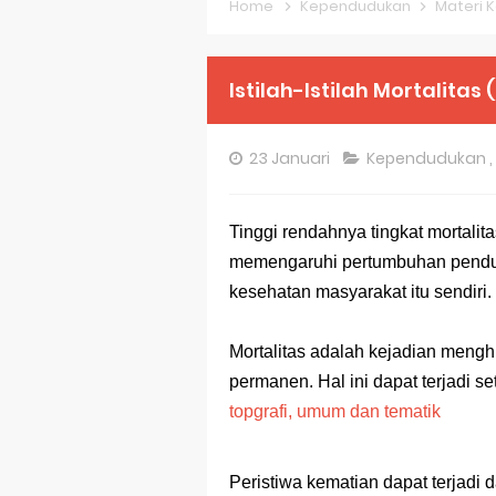
Home
Kependudukan
Materi K
Pembahasan S
Pembahasan S
Istilah-Istilah Mortalitas
Pembahasan S
23 Januari
Kependudukan
,
Pembahasan S
Pembahasan S
Tinggi rendahnya tingkat mortali
memengaruhi pertumbuhan pendud
Bocoran 150 B
kesehatan masyarakat itu sendiri.
Bencana Banj
Mortalitas adalah kejadian meng
Gratis, Pre T
permanen. Hal ini dapat terjadi se
50 Latihan Pr
topgrafi, umum dan tematik
Prediksi Soal
Peristiwa kematian dapat terjadi 