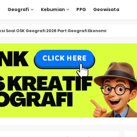
e
Geografi
Kebumian
PPG
Geowisata
ksi Soal OSK Geografi 2026 Part Geografi Pertanian
ksi Soal OSK Geografi 2026 Part Geografi Budaya
ksi Soal OSK Geografi 2026 Part Dinamika Kota
oal OSN-K Geografi 2025 No 51-55
Soal OSN-K Geografi 2025 No 46-50
oal OSN-K Geografi 2025 No 41-45
Soal OSN-K Geografi 2025 No 36-40
oal OSN-K Geografi 2025 No 31-35
oal OSN-K Geografi 2025 No 26-30