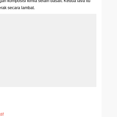
gan komposisi kimia selain basalt. Kedua lava itu
erak secara lambat.
if