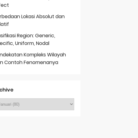
fect
rbedaan Lokasi Absolut dan
latif
asifikasi Region: Generic,
ecific, Uniform, Nodal
ndekatan Kompleks Wilayah
n Contoh Fenomenanya
chive