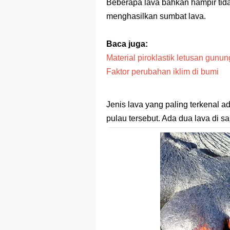
Prediksi Soal
Beberapa lava bahkan hampir tid
menghasilkan sumbat lava.
Latihan Soal 
STOP Belajar 
Baca juga:
Material piroklastik letusan gunun
Ebook Prediks
Faktor perubahan iklim di bumi
3 Jurus Sakt
Jenis lava yang paling terkenal ad
Menjadi Peng
pulau tersebut. Ada dua lava di 