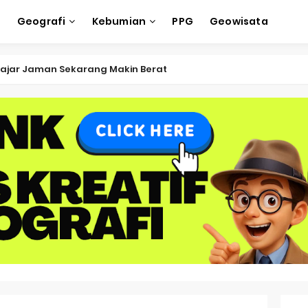
e
Geografi
Kebumian
PPG
Geowisata
ksi Soal OSK Geografi 2026 Part Geografi Ekonomi
ksi Soal OSK Geografi 2026 Part Geografi Pertanian
ksi Soal OSK Geografi 2026 Part Geografi Budaya
ksi Soal OSK Geografi 2026 Part Dinamika Kota
oal OSN-K Geografi 2025 No 51-55
Soal OSN-K Geografi 2025 No 46-50
oal OSN-K Geografi 2025 No 41-45
Soal OSN-K Geografi 2025 No 36-40
oal OSN-K Geografi 2025 No 31-35