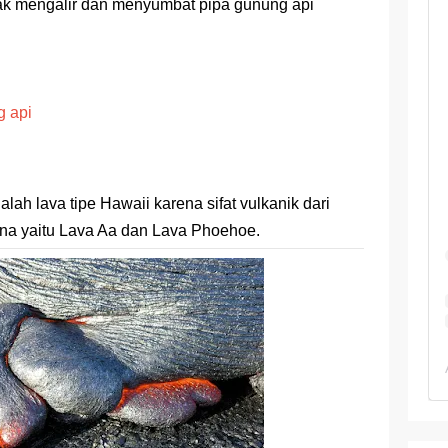
 TKA Geografi Topik Konsep Geografi + Kunci
ak mengalir dan menyumbat pipa gunung api
TKA Geografi 2025 Topik Analisa Informasi Geospasial
Geografi Pakai Cara Lama! 😤 TKA 2025 Beda Level. Kuasai 150 
g api
i 150 Soal TKA Geografi 2025 + Kunci Jawaban
i Menaklukkan Soal TKA Geografi [Wajib Baca]
alah lava tipe Hawaii karena sifat vulkanik dari
ajar Jaman Sekarang Makin Berat
sana yaitu Lava Aa dan Lava Phoehoe.