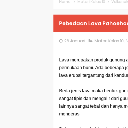
Home
Materi Kelas 10
Vulkanol
Pembahasan S
Pembahasan S
Pebedaan Lava Pahoeho
Pembahasan S
26 Januari
Materi Kelas 10
,
Pembahasan S
Pembahasan S
Lava merupakan produk gunung ap
permuka
an
bumi. Ada beberapa je
Pembahasan S
lava erupsi tergantung dari kand
Bocoran 150 B
Beda jenis lava maka bentuk gun
Bencana Banj
sangat tipis dan mengalir dari gu
Gratis, Pre T
lainnya sangat tebal dan hanya 
mengeras.
50 Latihan Pr