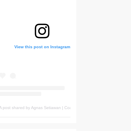
Bank Soal HOTS Sekarang!
View this post on Instagram
Friday, 7 August
A post shared by Agnas Setiawan | Coach OSN Geografi (@gurugeografi)