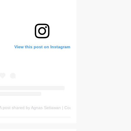
Bank Soal HOTS Sekarang!
View this post on Instagram
Saturday, 8 August
A post shared by Agnas Setiawan | Coach OSN Geografi (@gurugeografi)