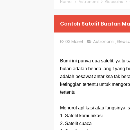
Home
Astronomi
Geosains
Pembahasan S
Pembahasan S
Contoh Satelit Buatan M
Pembahasan S
03 Maret
Astronomi
,
Geosa
Pembahasan S
Pembahasan S
Bumi ini punya dua satelit, yaitu sa
bulan adalah benda langit yang be
Pembahasan S
adalah pesawat antariksa tak be
Bocoran 150 B
ketinggian tertentu untuk mengor
tertentu.
Bencana Banj
Gratis, Pre T
Menurut aplikasi atau fungsinya, s
1. Satelit komunikasi
50 Latihan Pr
2. Satelit cuaca