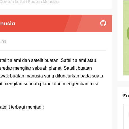
Contoh Satelit Buatan Manusia
oal OSN-K Geografi 2025 No 26-30
oal OSN-K Geografi 2025 No 21-25
anusia
oal OSN-K Geografi 2025 No 16-20
ins
oal OSN-K Geografi 2025 No 11-15
oal OSN-K Geografi 2025 No 6-10
telit alami dan satelit buatan. Satelit alami atau
redar mengitar sebuah planet. Satelit buatan
oal OSN-K Geografi 2025 No 1-5
rawak buatan manusia yang diluncurkan pada suatu
ank Soal Dasar OSN Geografi 2026 Part 1 [Wajib Baca]
bit mengitari sebuah planet dan mengemban misi
ir Bandang di Sumatra Salah Manusia
Fo
est Online Calon Pejuang OSN Geografi 2026
atelit terbagi menjadi:
ediksi Soal TKA Sosiologi 2025 + Kunci