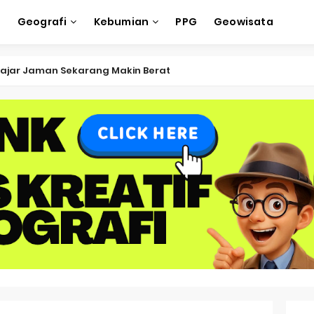
e
Geografi
Kebumian
PPG
Geowisata
ksi Soal OSK Geografi 2026 Part Geografi Ekonomi
ksi Soal OSK Geografi 2026 Part Geografi Pertanian
ksi Soal OSK Geografi 2026 Part Geografi Budaya
ksi Soal OSK Geografi 2026 Part Dinamika Kota
oal OSN-K Geografi 2025 No 51-55
Soal OSN-K Geografi 2025 No 46-50
oal OSN-K Geografi 2025 No 41-45
Soal OSN-K Geografi 2025 No 36-40
oal OSN-K Geografi 2025 No 31-35