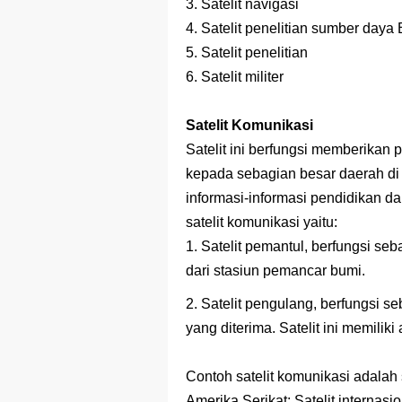
Prediksi Soal
3. Satelit navigasi
4. Satelit penelitian sumber daya
Latihan Soal 
5. Satelit penelitian
STOP Belajar 
6. Satelit militer
Ebook Prediks
Satelit Komunikasi
Satelit ini berfungsi memberikan 
3 Jurus Sakt
kepada sebagian besar daerah di 
Menjadi Peng
informasi-informasi pendidikan d
satelit komunikasi yaitu:
1. Satelit pemantul, berfungsi seb
dari stasiun pemancar bumi.
2. Satelit pengulang, berfungsi s
yang diterima. Satelit ini memili
Contoh satelit komunikasi adalah s
Amerika Serikat; Satelit internasio