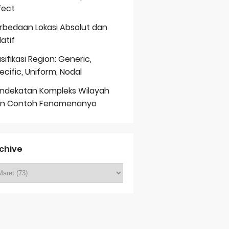
fect
rbedaan Lokasi Absolut dan
latif
asifikasi Region: Generic,
ecific, Uniform, Nodal
ndekatan Kompleks Wilayah
n Contoh Fenomenanya
chive