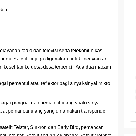
 TKA Geografi Topik Konsep Geografi + Kunci
 Bumi
TKA Geografi 2025 Topik Analisa Informasi Geospasial
Geografi Pakai Cara Lama! 😤 TKA 2025 Beda Level. Kuasai 150 
i 150 Soal TKA Geografi 2025 + Kunci Jawaban
pelayanan radio dan televisi serta telekomunikasi
i Menaklukkan Soal TKA Geografi [Wajib Baca]
bumi. Satelit ini juga digunakan untuk menyiarkan
ajar Jaman Sekarang Makin Berat
an kesehtan ke desa-desa terpencil. Ada dua macam
agai pemantul atau reflektor bagi sinyal-sinyal mikro
ebagai penguat dan pemantul ulang suatu sinyal
ki alat pemancar ulang yang dinamakan transponder.
atelit Telstar, Sinkron dan Early Bird, pemancar
nal Intelsat; Satelit seri Anik Kanada; Satelit Molniya