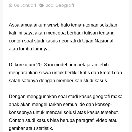
09 Januari
Soal Geografi
Pembahasan Soal OSN-K Geografi 2025 No 26-30
Pembahasan Soal OSN-K Geografi 2025 No 21-25
Assalamualaikum wr.wb halo teman-teman sekalian
Pembahasan Soal OSN-K Geografi 2025 No 16-20
kali ini saya akan mencoba berbagi tulisan tentang
contoh soal studi kasus geografi di Ujian Nasional
Pembahasan Soal OSN-K Geografi 2025 No 11-15
atau lomba lainnya.
Pembahasan Soal OSN-K Geografi 2025 No 6-10
Di kurikulum 2013 ini model pembelajaran lebih
Pembahasan Soal OSN-K Geografi 2025 No 1-5
mengarahkan siswa untuk berfikir kritis dan kreatif dan
Bocoran 150 Bank Soal Dasar OSN Geografi 2026 Part 1 [Wajib Baca]
salah satunya dengan memberikan studi kasus.
Bencana Banjir Bandang di Sumatra Salah Manusia
Dengan menggunakan soal studi kasus geografi maka
anak akan mengeluarkan semua ide dan konsep-
Gratis, Pre Test Online Calon Pejuang OSN Geografi 2026
konsepnya untuk mencari solusi atas kasus tersebut.
50 Latihan Prediksi Soal TKA Sosiologi 2025 + Kunci
Contoh studi kasus bisa berupa paragraf, video atau
gambar atau statistik.
Prediksi Soal TKA Geografi Topik Konsep Geografi + Kunci