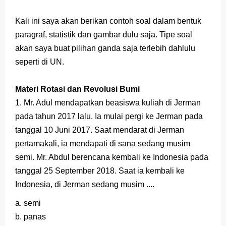
Latihan Soal TKA Geografi 2025 Topik Analisa Informasi Geospasial
Kali ini saya akan berikan contoh soal dalam bentuk
paragraf, statistik dan gambar dulu saja. Tipe soal
STOP Belajar Geografi Pakai Cara Lama! 😤 TKA 2025 Beda Level. Kuasai 150 Bank Soal HOTS Sekarang!
akan saya buat pilihan ganda saja terlebih dahlulu
Ebook Prediksi 150 Soal TKA Geografi 2025 + Kunci Jawaban
seperti di UN.
3 Jurus Sakti Menaklukkan Soal TKA Geografi [Wajib Baca]
Materi Rotasi dan Revolusi Bumi
Menjadi Pengajar Jaman Sekarang Makin Berat
1. Mr. Adul mendapatkan beasiswa kuliah di Jerman
pada tahun 2017 lalu. Ia mulai pergi ke Jerman pada
Saturday, 8 August
tanggal 10 Juni 2017. Saat mendarat di Jerman
pertamakali, ia mendapati di sana sedang musim
semi. Mr. Abdul berencana kembali ke Indonesia pada
tanggal 25 September 2018. Saat ia kembali ke
Indonesia, di Jerman sedang musim ....
a. semi
b. panas