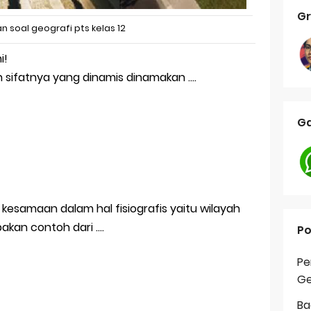
Gr
n soal geografi pts kelas 12
i!
an sifatnya yang dinamis dinamakan ….
Ga
 kesamaan dalam hal fisiografis yaitu wilayah
pakan contoh dari ….
Po
Pe
Ge
Ba