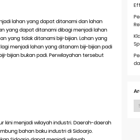
Ef
Pe
njadi lahan yang dapat ditanami dan lahan
Re
an yang dapat ditanami dibagi menjadi lahan
Kl
han yang tidak ditanami biji-bijian. Lahan yang
Sp
i lagi menjadi lahan yang ditanam biji-bijian padi
iji-bijian bukan padi. Perwilayahan tersebut
Pe
da
Ar
ur kini menjadi wilayah industri. Daerah-daerah
 lumbung bahan baku industri di Sidoarjo.
n Sidoarjo dapat menjadi wilayah ….