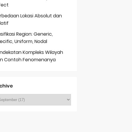
fect
rbedaan Lokasi Absolut dan
latif
asifikasi Region: Generic,
ecific, Uniform, Nodal
ndekatan Kompleks Wilayah
n Contoh Fenomenanya
chive