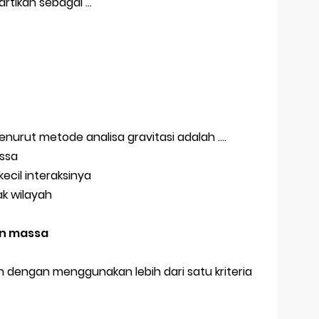
tikan sebagai ...
enurut metode analisa gravitasi adalah ….
assa
ecil interaksinya
ak wilayah
an massa
 dengan menggunakan lebih dari satu kriteria