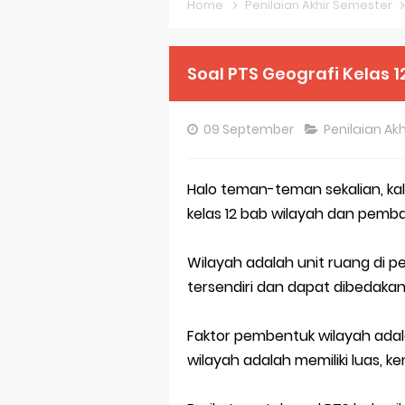
Home
Penilaian Akhir Semester
Pembahasan S
Pembahasan S
Soal PTS Geografi Kelas 1
Pembahasan S
09 September
Penilaian Ak
Bocoran 150 B
Bencana Banj
Halo teman-teman sekalian, kali
kelas 12 bab wilayah dan pemb
Gratis, Pre T
50 Latihan Pr
Wilayah adalah unit ruang di p
tersendiri dan dapat dibedakan
Prediksi Soal
Latihan Soal 
Faktor pembentuk wilayah adala
wilayah adalah memiliki luas, 
STOP Belajar 