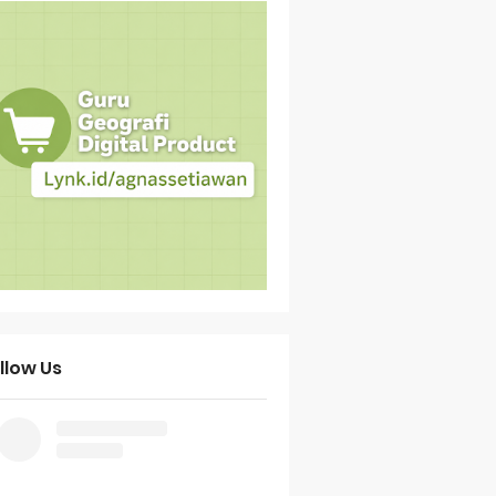
llow Us
Bank Soal HOTS Sekarang!