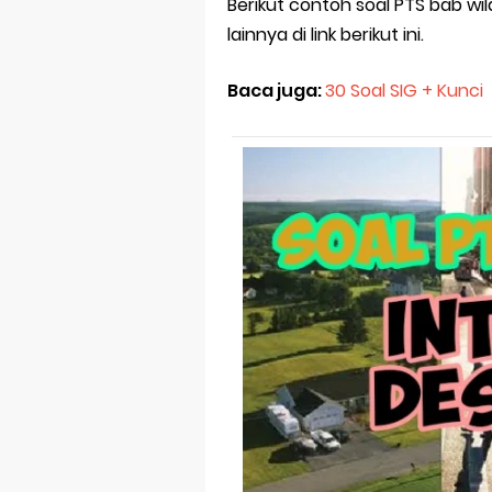
Ebook Prediks
Berikut contoh soal PTS bab wi
lainnya di link berikut ini.
3 Jurus Sakt
Baca juga:
30 Soal SIG + Kunci
Menjadi Peng
Latihan Predi
Latihan Predi
Latihan Predi