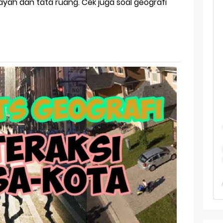
i 150 Soal TKA Geografi 2025 + Kunci Jawaban
layah dan tata ruang. Cek juga soal geografi
i Menaklukkan Soal TKA Geografi [Wajib Baca]
ajar Jaman Sekarang Makin Berat
ksi Soal OSK Geografi 2026 Part Geografi Ekonomi
ksi Soal OSK Geografi 2026 Part Geografi Pertanian
ksi Soal OSK Geografi 2026 Part Geografi Budaya