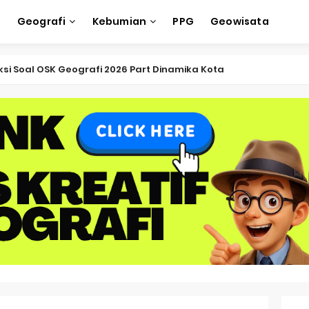
e
Geografi
Kebumian
PPG
Geowisata
ksi Soal OSK Geografi 2026 Part Dinamika Kota
oal OSN-K Geografi 2025 No 51-55
Soal OSN-K Geografi 2025 No 46-50
oal OSN-K Geografi 2025 No 41-45
Soal OSN-K Geografi 2025 No 36-40
oal OSN-K Geografi 2025 No 31-35
oal OSN-K Geografi 2025 No 26-30
oal OSN-K Geografi 2025 No 21-25
oal OSN-K Geografi 2025 No 16-20