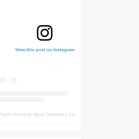
View this post on Instagram
Friday, 7 August
A post shared by Agnas Setiawan | Coach OSN Geografi (@gurugeografi)