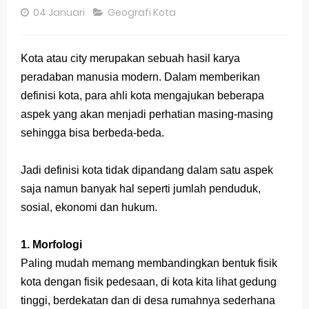
04 Januari
Geografi Kota
Pembahasan Soal OSN-K Geografi 2025 No 26-30
Pembahasan Soal OSN-K Geografi 2025 No 21-25
Kota atau city merupakan sebuah hasil karya
Pembahasan Soal OSN-K Geografi 2025 No 16-20
peradaban manusia modern. Dalam memberikan
definisi kota, para ahli kota mengajukan beberapa
Pembahasan Soal OSN-K Geografi 2025 No 11-15
aspek yang akan menjadi perhatian masing-masing
Pembahasan Soal OSN-K Geografi 2025 No 6-10
sehingga bisa berbeda-beda.
Pembahasan Soal OSN-K Geografi 2025 No 1-5
Jadi definisi kota tidak dipandang dalam satu aspek
Bocoran 150 Bank Soal Dasar OSN Geografi 2026 Part 1 [Wajib Baca]
saja namun banyak hal seperti jumlah penduduk,
sosial, ekonomi dan hukum.
Bencana Banjir Bandang di Sumatra Salah Manusia
1. Morfologi
Gratis, Pre Test Online Calon Pejuang OSN Geografi 2026
Paling mudah memang membandingkan bentuk fisik
50 Latihan Prediksi Soal TKA Sosiologi 2025 + Kunci
kota dengan fisik pedesaan, di kota kita lihat gedung
tinggi, berdekatan dan di desa rumahnya sederhana
Prediksi Soal TKA Geografi Topik Konsep Geografi + Kunci