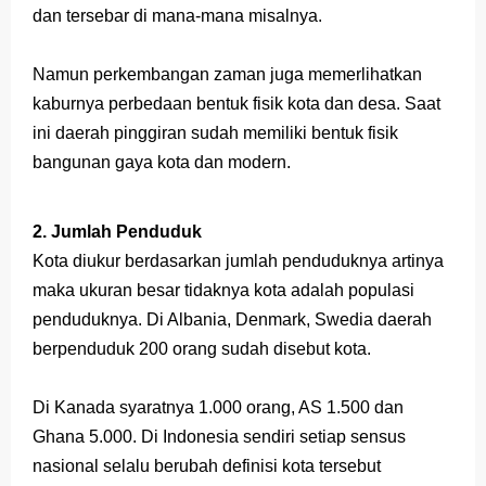
dan tersebar di mana-mana misalnya.
Latihan Soal TKA Geografi 2025 Topik Analisa Informasi Geospasial
Namun perkembangan zaman juga memerlihatkan
STOP Belajar Geografi Pakai Cara Lama! 😤 TKA 2025 Beda Level. Kuasai 150 Bank Soal HOTS Sekarang!
kaburnya perbedaan bentuk fisik kota dan desa. Saat
Ebook Prediksi 150 Soal TKA Geografi 2025 + Kunci Jawaban
ini daerah pinggiran sudah memiliki bentuk fisik
bangunan gaya kota dan modern.
3 Jurus Sakti Menaklukkan Soal TKA Geografi [Wajib Baca]
Menjadi Pengajar Jaman Sekarang Makin Berat
2. Jumlah Penduduk
Kota diukur berdasarkan jumlah penduduknya artinya
Thursday, 6 August
maka ukuran besar tidaknya kota adalah populasi
penduduknya. Di Albania, Denmark, Swedia daerah
berpenduduk 200 orang sudah disebut kota.
Di Kanada syaratnya 1.000 orang, AS 1.500 dan
Ghana 5.000. Di Indonesia sendiri setiap sensus
nasional selalu berubah definisi kota tersebut