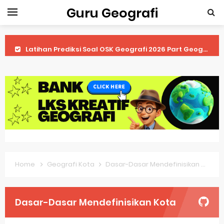
Guru Geografi
Latihan Prediksi Soal OSK Geografi 2026 Part Geografi Ekonomi
Latihan Prediksi Soal OSK Geografi 2026 Part Geografi Pertanian
Latihan Prediksi Soal OSK Geografi 2026 Part Geografi Budaya
Latihan Prediksi Soal OSK Geografi 2026 Part Dinamika Kota
Pembahasan Soal OSN-K Geografi 2025 No 51-55
Pembahasan Soal OSN-K Geografi 2025 No 46-50
Home
Geografi Kota
Dasar-Dasar Mendefinisikan Kota
Pembahasan Soal OSN-K Geografi 2025 No 41-45
Pembahasan Soal OSN-K Geografi 2025 No 36-40
Dasar-Dasar Mendefinisikan Kota
Pembahasan Soal OSN-K Geografi 2025 No 31-35