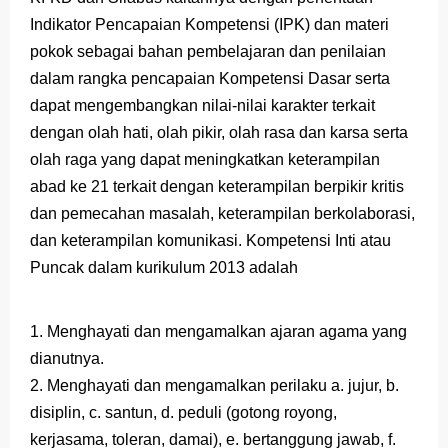
Indikator Pencapaian Kompetensi (IPK) dan materi
Latihan Soal TKA Geografi 2025 Topik Analisa Informasi Geospasial
pokok sebagai bahan pembelajaran dan penilaian
STOP Belajar Geografi Pakai Cara Lama! 😤 TKA 2025 Beda Level. Kuasai 150 Bank Soal HOTS Sekarang!
dalam rangka pencapaian Kompetensi Dasar serta
dapat mengembangkan nilai-nilai karakter terkait
Ebook Prediksi 150 Soal TKA Geografi 2025 + Kunci Jawaban
dengan olah hati, olah pikir, olah rasa dan karsa serta
olah raga yang dapat meningkatkan keterampilan
3 Jurus Sakti Menaklukkan Soal TKA Geografi [Wajib Baca]
abad ke 21 terkait dengan keterampilan berpikir kritis
Menjadi Pengajar Jaman Sekarang Makin Berat
dan pemecahan masalah, keterampilan berkolaborasi,
Friday, 7 August
dan keterampilan komunikasi. Kompetensi Inti atau
Puncak dalam kurikulum 2013 adalah
1. Menghayati dan mengamalkan ajaran agama yang
dianutnya.
2. Menghayati dan mengamalkan perilaku a. jujur, b.
disiplin, c. santun, d. peduli (gotong royong,
kerjasama, toleran, damai), e. bertanggung jawab, f.