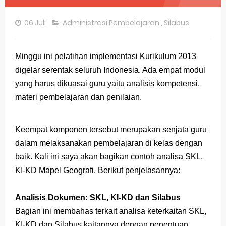
Pembahasan Soal OSN-K Geografi 2025 No 26-30
06 Juli
Administrasi Pembelajaran
,
Silabus
Pembahasan Soal OSN-K Geografi 2025 No 21-25
Pembahasan Soal OSN-K Geografi 2025 No 16-20
Minggu ini pelatihan implementasi
Kurikulum 2013
digelar serentak seluruh Indonesia. Ada empat modul
Pembahasan Soal OSN-K Geografi 2025 No 11-15
yang harus dikuasai guru yaitu analisis kompetensi,
Pembahasan Soal OSN-K Geografi 2025 No 6-10
materi pembelajaran dan penilaian.
Pembahasan Soal OSN-K Geografi 2025 No 1-5
Keempat komponen tersebut merupakan senjata guru
Bocoran 150 Bank Soal Dasar OSN Geografi 2026 Part 1 [Wajib Baca]
dalam melaksanakan pembelajaran di kelas dengan
baik. Kali ini saya akan bagikan contoh analisa SKL,
Bencana Banjir Bandang di Sumatra Salah Manusia
KI-KD Mapel Geografi. Berikut penjelasannya:
Gratis, Pre Test Online Calon Pejuang OSN Geografi 2026
Analisis Dokumen: SKL, KI-KD dan Silabus
50 Latihan Prediksi Soal TKA Sosiologi 2025 + Kunci
Bagian ini membahas terkait analisa keterkaitan SKL,
Prediksi Soal TKA Geografi Topik Konsep Geografi + Kunci
KI-KD dan Silabus kaitannya dengan penentuan