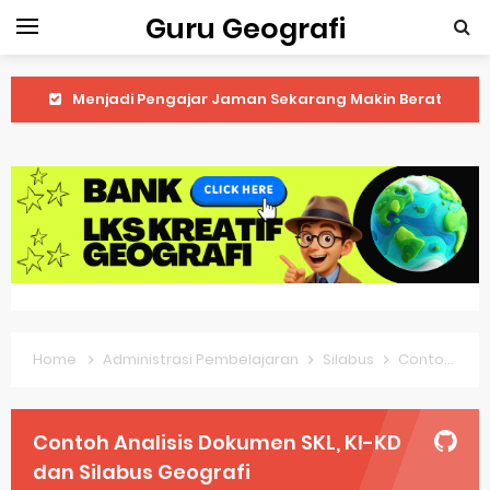
Guru Geografi
Latihan Prediksi Soal OSK Geografi 2026 Part Geografi Ekonomi
Latihan Prediksi Soal OSK Geografi 2026 Part Geografi Pertanian
Latihan Prediksi Soal OSK Geografi 2026 Part Geografi Budaya
Latihan Prediksi Soal OSK Geografi 2026 Part Dinamika Kota
Pembahasan Soal OSN-K Geografi 2025 No 51-55
Pembahasan Soal OSN-K Geografi 2025 No 46-50
Home
Administrasi Pembelajaran
Silabus
Contoh Analisis Dokumen SKL, KI-KD dan Silabus Geografi
Pembahasan Soal OSN-K Geografi 2025 No 41-45
Pembahasan Soal OSN-K Geografi 2025 No 36-40
Contoh Analisis Dokumen SKL, KI-KD
Pembahasan Soal OSN-K Geografi 2025 No 31-35
dan Silabus Geografi