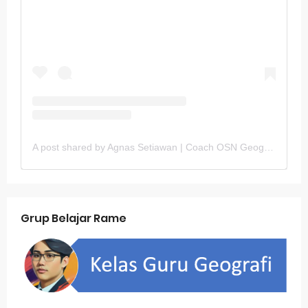
A post shared by Agnas Setiawan | Coach OSN Geografi (@gurugeografi)
Grup Belajar Rame