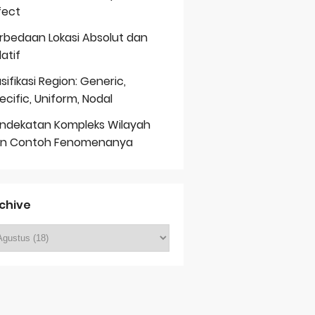
fect
rbedaan Lokasi Absolut dan
latif
asifikasi Region: Generic,
ecific, Uniform, Nodal
ndekatan Kompleks Wilayah
n Contoh Fenomenanya
chive