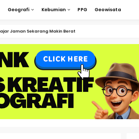
e
Geografi
Kebumian
PPG
Geowisata
ksi Soal OSK Geografi 2026 Part Geografi Ekonomi
ksi Soal OSK Geografi 2026 Part Geografi Pertanian
ksi Soal OSK Geografi 2026 Part Geografi Budaya
ksi Soal OSK Geografi 2026 Part Dinamika Kota
oal OSN-K Geografi 2025 No 51-55
Soal OSN-K Geografi 2025 No 46-50
oal OSN-K Geografi 2025 No 41-45
Soal OSN-K Geografi 2025 No 36-40
oal OSN-K Geografi 2025 No 31-35