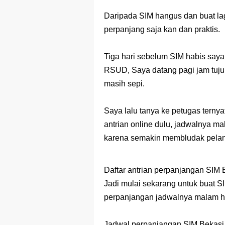
Prediksi Soal
Daripada SIM hangus dan buat lag
Latihan Soal 
perpanjang saja kan dan praktis.
STOP Belajar 
Tiga hari sebelum SIM habis saya
Ebook Prediks
RSUD, Saya datang pagi jam tujuh
masih sepi.
3 Jurus Sakt
Menjadi Peng
Saya lalu tanya ke petugas terny
antrian online dulu, jadwalnya m
karena semakin membludak pela
Daftar antrian perpanjangan SIM B
Jadi mulai sekarang untuk buat S
perpanjangan jadwalnya malam h
Jadwal perpanjangan SIM Bekasi d