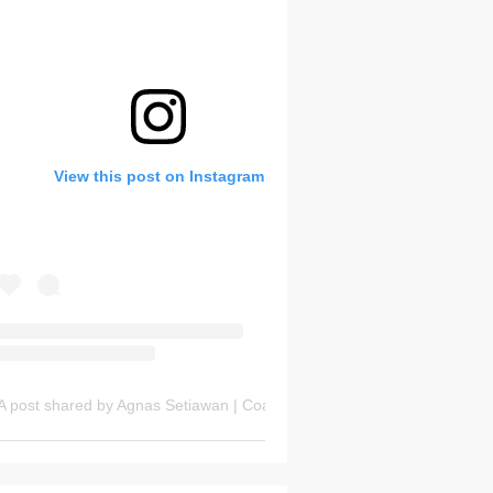
Bank Soal HOTS Sekarang!
View this post on Instagram
Thursday, 6 August
A post shared by Agnas Setiawan | Coach OSN Geografi (@gurugeografi)