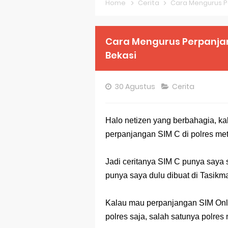
Home
Cerita
Cara Mengurus Pe
Pembahasan S
Pembahasan S
Cara Mengurus Perpanjang
Bekasi
Pembahasan S
Pembahasan S
30 Agustus
Cerita
Pembahasan S
Halo netizen yang berbahagia, kal
Pembahasan S
perpanjangan SIM C di polres met
Bocoran 150 B
Jadi ceritanya SIM C punya saya 
Bencana Banj
punya saya dulu dibuat di Tasikm
Gratis, Pre T
Kalau mau perpanjangan SIM Onlin
50 Latihan Pr
polres saja, salah satunya polres