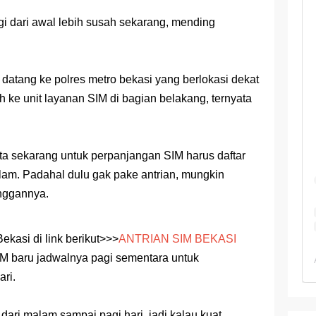
 TKA Geografi Topik Konsep Geografi + Kunci
i dari awal lebih susah sekarang, mending
TKA Geografi 2025 Topik Analisa Informasi Geospasial
Geografi Pakai Cara Lama! 😤 TKA 2025 Beda Level. Kuasai 150 
 datang ke polres metro bekasi yang berlokasi dekat
i 150 Soal TKA Geografi 2025 + Kunci Jawaban
 ke unit layanan SIM di bagian belakang, ternyata
i Menaklukkan Soal TKA Geografi [Wajib Baca]
ajar Jaman Sekarang Makin Berat
ata sekarang untuk perpanjangan SIM harus daftar
alam. Padahal dulu gak pake antrian, mungkin
nggannya.
ekasi di link berikut>>>
ANTRIAN SIM BEKASI
IM baru jadwalnya pagi sementara untuk
ari.
ari malam sampai pagi hari, jadi kalau kuat