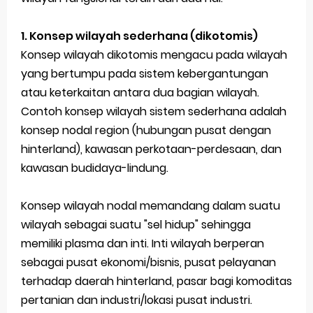
Latihan Soal TKA Geografi 2025 Topik Analisa Informasi Geospasial
1. Konsep wilayah sederhana (dikotomis)
Konsep wilayah dikotomis mengacu pada wilayah
STOP Belajar Geografi Pakai Cara Lama! 😤 TKA 2025 Beda Level. Kuasai 150 Bank Soal HOTS Sekarang!
yang bertumpu pada sistem kebergantungan
Ebook Prediksi 150 Soal TKA Geografi 2025 + Kunci Jawaban
atau keterkaitan antara dua bagian wilayah.
Contoh konsep wilayah sistem sederhana adalah
3 Jurus Sakti Menaklukkan Soal TKA Geografi [Wajib Baca]
konsep nodal region (hubungan pusat dengan
Menjadi Pengajar Jaman Sekarang Makin Berat
hinterland), kawasan perkotaan-perdesaan, dan
Friday, 7 August
kawasan budidaya-lindung.
Konsep wilayah nodal memandang dalam suatu
wilayah sebagai suatu "sel hidup" sehingga
memiliki plasma dan inti. Inti wilayah berperan
sebagai pusat ekonomi/bisnis, pusat pelayanan
terhadap daerah hinterland, pasar bagi komoditas
pertanian dan industri/lokasi pusat industri.