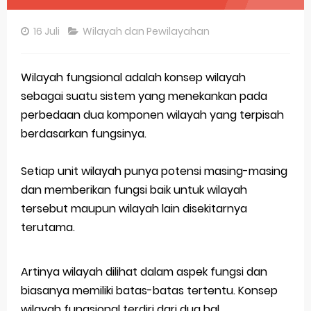
Pembahasan Soal OSN-K Geografi 2025 No 26-30
16 Juli
Wilayah dan Pewilayahan
Pembahasan Soal OSN-K Geografi 2025 No 21-25
Pembahasan Soal OSN-K Geografi 2025 No 16-20
Wilayah fungsional adalah konsep wilayah
sebagai suatu sistem yang menekankan pada
Pembahasan Soal OSN-K Geografi 2025 No 11-15
perbedaan dua komponen wilayah yang terpisah
Pembahasan Soal OSN-K Geografi 2025 No 6-10
berdasarkan fungsinya.
Pembahasan Soal OSN-K Geografi 2025 No 1-5
Setiap unit wilayah punya potensi masing-masing
dan memberikan fungsi baik untuk wilayah
Bocoran 150 Bank Soal Dasar OSN Geografi 2026 Part 1 [Wajib Baca]
tersebut maupun wilayah lain disekitarnya
Bencana Banjir Bandang di Sumatra Salah Manusia
terutama.
Gratis, Pre Test Online Calon Pejuang OSN Geografi 2026
Artinya wilayah dilihat dalam aspek fungsi dan
50 Latihan Prediksi Soal TKA Sosiologi 2025 + Kunci
biasanya memiliki batas-batas tertentu. Konsep
Prediksi Soal TKA Geografi Topik Konsep Geografi + Kunci
wilayah fungsional terdiri dari dua hal.