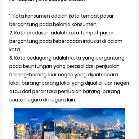
Latihan Soal TKA Geografi 2025 Topik Analisa Informasi Geospasial
1. Kota konsumen adalah kota tempat pasar
bergantung pada belanja konsumen.
STOP Belajar Geografi Pakai Cara Lama! 😤 TKA 2025 Beda Level. Kuasai 150 Bank Soal HOTS Sekarang!
2. Kota produsen adalah kota tempat pasar
Ebook Prediksi 150 Soal TKA Geografi 2025 + Kunci Jawaban
bergantung pada keberadaan industri di dalam
kota.
3 Jurus Sakti Menaklukkan Soal TKA Geografi [Wajib Baca]
3. Kota pedagang adalah kota yang bergantung
Menjadi Pengajar Jaman Sekarang Makin Berat
pada keuntungan yang berasal dari penjualan
Thursday, 6 August
barang-barang luar negeri yang dijual secara
lokal, barang-barang lokal yang dijual di luar negeri
atau dari perantara penjualan barang-barang
suatu negara di negara lain.