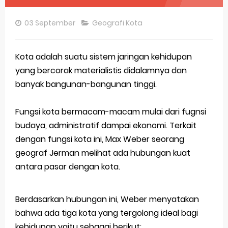
Pembahasan Soal OSN-K Geografi 2025 No 26-30
03 September
Geografi Kota
Pembahasan Soal OSN-K Geografi 2025 No 21-25
Pembahasan Soal OSN-K Geografi 2025 No 16-20
Kota adalah suatu sistem jaringan kehidupan
yang bercorak materialistis didalamnya dan
Pembahasan Soal OSN-K Geografi 2025 No 11-15
banyak bangunan-bangunan tinggi.
Pembahasan Soal OSN-K Geografi 2025 No 6-10
Fungsi kota bermacam-macam mulai dari fugnsi
Pembahasan Soal OSN-K Geografi 2025 No 1-5
budaya, administratif dampai ekonomi. Terkait
dengan fungsi kota ini, Max Weber seorang
Bocoran 150 Bank Soal Dasar OSN Geografi 2026 Part 1 [Wajib Baca]
geograf Jerman melihat ada hubungan kuat
Bencana Banjir Bandang di Sumatra Salah Manusia
antara pasar dengan kota.
Gratis, Pre Test Online Calon Pejuang OSN Geografi 2026
Berdasarkan hubungan ini, Weber menyatakan
50 Latihan Prediksi Soal TKA Sosiologi 2025 + Kunci
bahwa ada tiga kota yang tergolong ideal bagi
Prediksi Soal TKA Geografi Topik Konsep Geografi + Kunci
kehidupan yaitu sebagai berikut: