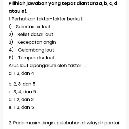
Pilihlah jawaban yang tepat diantara a, b, c, d
Latihan Soal TKA Geografi 2025 Topik Analisa Informasi Geospasial
atau e!.
1. Perhatikan faktor-faktor berikut:
STOP Belajar Geografi Pakai Cara Lama! 😤 TKA 2025 Beda Level. Kuasai 150 Bank Soal HOTS Sekarang!
1) Salinitas air laut
2) Relief dasar laut
Ebook Prediksi 150 Soal TKA Geografi 2025 + Kunci Jawaban
3) Kecepatan angin
3 Jurus Sakti Menaklukkan Soal TKA Geografi [Wajib Baca]
4) Gelombang laut
5) Temperatur laut
Menjadi Pengajar Jaman Sekarang Makin Berat
Arus laut dipengaruhi oleh faktor ….
Thursday, 6 August
a. 1, 3, dan 4
b. 2, 3, dan 5
c. 3, 4, dan 5
d. 1, 2, dan 3
e. 1, 3, dan 5
2. Pada musim dingin, pelabuhan di wilayah pantai