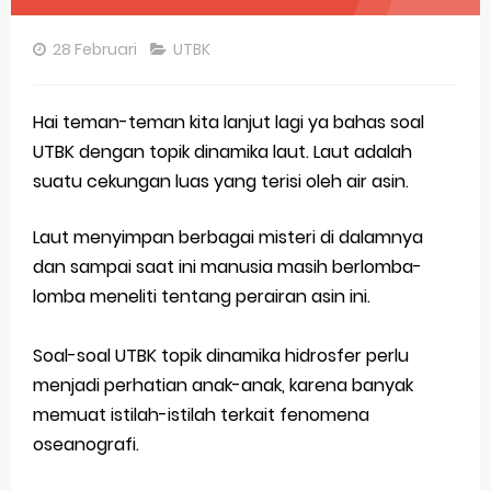
Pembahasan Soal OSN-K Geografi 2025 No 26-30
28 Februari
UTBK
Pembahasan Soal OSN-K Geografi 2025 No 21-25
Pembahasan Soal OSN-K Geografi 2025 No 16-20
Hai teman-teman kita lanjut lagi ya bahas soal
UTBK dengan topik dinamika laut. Laut adalah
Pembahasan Soal OSN-K Geografi 2025 No 11-15
suatu cekungan luas yang terisi oleh air asin.
Pembahasan Soal OSN-K Geografi 2025 No 6-10
Laut menyimpan berbagai misteri di dalamnya
Pembahasan Soal OSN-K Geografi 2025 No 1-5
dan sampai saat ini manusia masih berlomba-
lomba meneliti tentang perairan asin ini.
Bocoran 150 Bank Soal Dasar OSN Geografi 2026 Part 1 [Wajib Baca]
Bencana Banjir Bandang di Sumatra Salah Manusia
Soal-soal UTBK topik dinamika hidrosfer perlu
menjadi perhatian anak-anak, karena banyak
Gratis, Pre Test Online Calon Pejuang OSN Geografi 2026
memuat istilah-istilah terkait fenomena
50 Latihan Prediksi Soal TKA Sosiologi 2025 + Kunci
oseanografi.
Prediksi Soal TKA Geografi Topik Konsep Geografi + Kunci