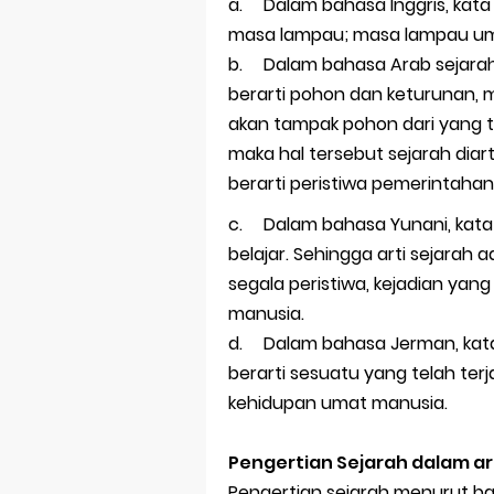
Prediksi Soal
a.
Dalam bahasa Inggris, kata
masa lampau; masa lampau u
Latihan Soal 
b.
Dalam bahasa Arab sejara
berarti pohon dan keturunan, m
STOP Belajar 
akan tampak pohon dari yang t
Ebook Prediks
maka hal tersebut sejarah diart
berarti peristiwa pemerintahan
3 Jurus Sakt
c.
Dalam bahasa Yunani, kata
Menjadi Peng
belajar. Sehingga arti sejarah
segala peristiwa, kejadian yan
manusia.
d.
Dalam bahasa Jerman, kat
berarti sesuatu yang telah terj
kehidupan umat manusia.
Pengertian Sejarah dalam art
Pengertian sejarah menurut ba