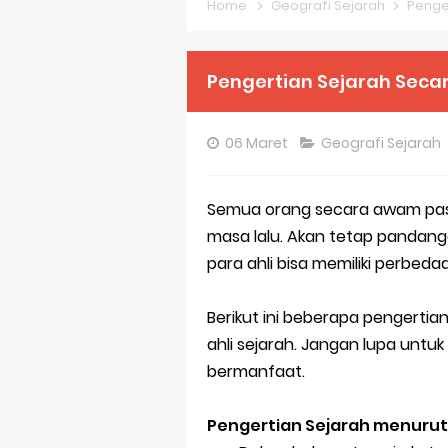
Home
Geografi Sejarah
Penge
Pembahasan S
Pembahasan S
Pengertian Sejarah Secar
Pembahasan S
06 Maret
Geografi Sejarah
Pembahasan S
Pembahasan S
Semua orang secara awam past
masa lalu. Akan tetap pandang
Pembahasan S
para ahli bisa memiliki perbeda
Bocoran 150 B
Berikut ini beberapa pengerti
Bencana Banj
ahli sejarah. Jangan lupa untuk
Gratis, Pre T
bermanfaat.
50 Latihan Pr
Pengertian Sejarah menurut 