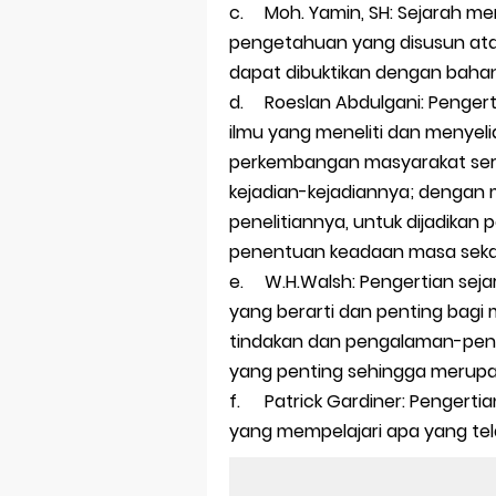
c.
Moh. Yamin, SH: Sejarah me
pengetahuan yang disusun atas
dapat dibuktikan dengan baha
d.
Roeslan Abdulgani: Penger
ilmu yang meneliti dan menyeli
perkembangan masyarakat ser
kejadian-kejadiannya; dengan ma
penelitiannya, untuk dijadika
penentuan keadaan masa sekar
e.
W.H.Walsh: Pengertian sej
yang berarti dan penting bagi 
tindakan dan pengalaman-pen
yang penting sehingga merupak
f.
Patrick Gardiner: Pengerti
yang mempelajari apa yang tel