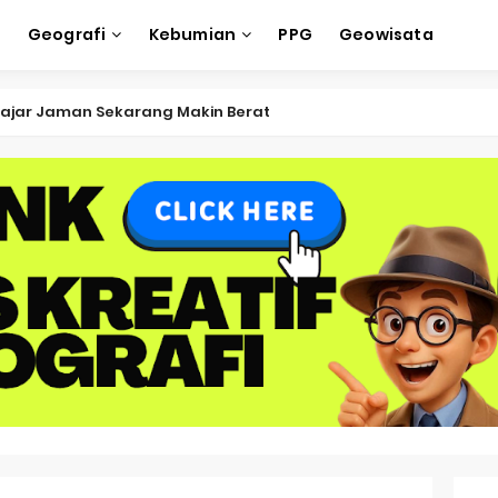
e
Geografi
Kebumian
PPG
Geowisata
ksi Soal OSK Geografi 2026 Part Geografi Ekonomi
ksi Soal OSK Geografi 2026 Part Geografi Pertanian
ksi Soal OSK Geografi 2026 Part Geografi Budaya
ksi Soal OSK Geografi 2026 Part Dinamika Kota
oal OSN-K Geografi 2025 No 51-55
Soal OSN-K Geografi 2025 No 46-50
oal OSN-K Geografi 2025 No 41-45
Soal OSN-K Geografi 2025 No 36-40
oal OSN-K Geografi 2025 No 31-35