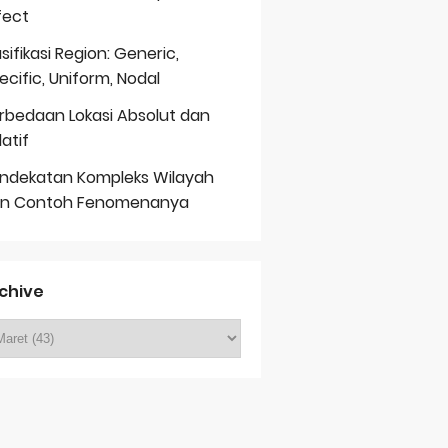
fect
asifikasi Region: Generic,
ecific, Uniform, Nodal
rbedaan Lokasi Absolut dan
latif
ndekatan Kompleks Wilayah
n Contoh Fenomenanya
chive