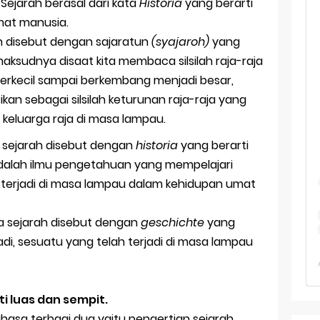
 TKA Geografi Topik Konsep Geografi + Kunci
 Sejarah berasal dari kata
Historia
yang berarti
mat manusia.
TKA Geografi 2025 Topik Analisa Informasi Geospasial
h disebut dengan sajaratun
(syajaroh)
yang
aksudnya disaat kita membaca silsilah raja-raja
Geografi Pakai Cara Lama! 😤 TKA 2025 Beda Level. Kuasai 150 
erkecil sampai berkembang menjadi besar,
i 150 Soal TKA Geografi 2025 + Kunci Jawaban
ikan sebagai silsilah keturunan raja-raja yang
 keluarga raja di masa lampau.
i Menaklukkan Soal TKA Geografi [Wajib Baca]
 sejarah disebut dengan
historia
yang berarti
ajar Jaman Sekarang Makin Berat
 adalah ilmu pengetahuan yang mempelajari
g terjadi di masa lampau dalam kehidupan umat
a sejarah disebut dengan
geschichte
yang
adi, sesuatu yang telah terjadi di masa lampau
i luas dan sempit.
hasa terbagi dua yaitu pengertian sejarah