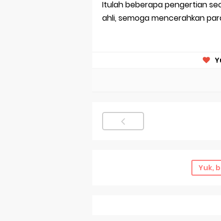
Itulah beberapa pengertian se
ahli, semoga mencerahkan pa
Y
Yuk, b