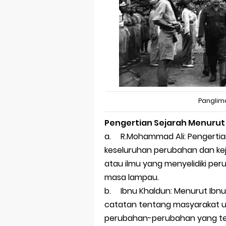
Panglim
Pengertian Sejarah Menurut 
a.
R.Mohammad Ali: Pengerti
keseluruhan perubahan dan kej
atau ilmu yang menyelidiki pe
masa lampau.
b.
Ibnu Khaldun: Menurut Ibn
catatan tentang masyarakat u
perubahan-perubahan yang ter