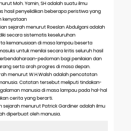
nurut Moh. Yamin, SH adalah suatu ilmu
 hasil penyelidikan beberapa peristiwa yang
n kenyataan
tian sejarah menurut Roeslan Abdulgani adalah
diki secara sistematis keseluruhan
ta kemanusiaan di masa lampau beserta
suks untuk menilai secara kritis seluruh hasil
n perbendaharaan-pedoman bagi penilaian dan
ang serta arah progres di masa depan.
arah menurut W.H.Walsh adalah pencatatan
manusia. Catatan tersebut meliputi tindakan-
galaman manusia di masa lampau pada hal-hal
an cerita yang berarti.
an sejarah menurut Patrick Gardiner adalah ilmu
ah diperbuat oleh manusia.