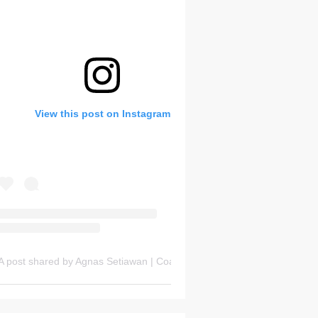
Bank Soal HOTS Sekarang!
View this post on Instagram
Thursday, 6 August
A post shared by Agnas Setiawan | Coach OSN Geografi (@gurugeografi)