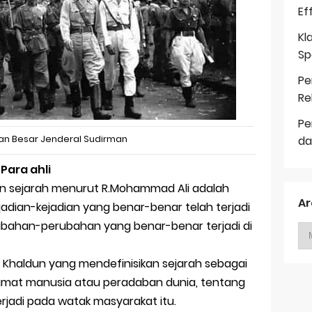
Ef
Kl
Sp
Pe
Re
Pe
an Besar Jenderal Sudirman
da
Para ahli
an sejarah menurut R.Mohammad Ali adalah
Ar
adian-kejadian yang benar-benar telah terjadi
rubahan-perubahan yang benar-benar terjadi di
u Khaldun yang mendefinisikan sejarah sebagai
mat manusia atau peradaban dunia, tentang
jadi pada watak masyarakat itu.