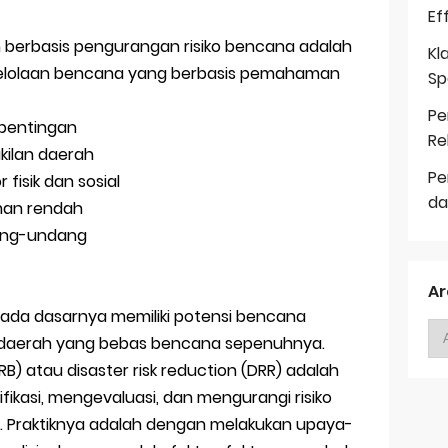
Ef
 berbasis pengurangan risiko bencana adalah
Kl
elolaan bencana yang berbasis pemahaman
Sp
Pe
epentingan
Re
akilan daerah
Pe
isik dan sosial
da
man rendah
ang-undang
Ar
 pada dasarnya memiliki potensi bencana
a daerah yang bebas bencana sepenuhnya.
B) atau disaster risk reduction (DRR) adalah
ikasi, mengevaluasi, dan mengurangi risiko
. Praktiknya adalah dengan melakukan upaya-