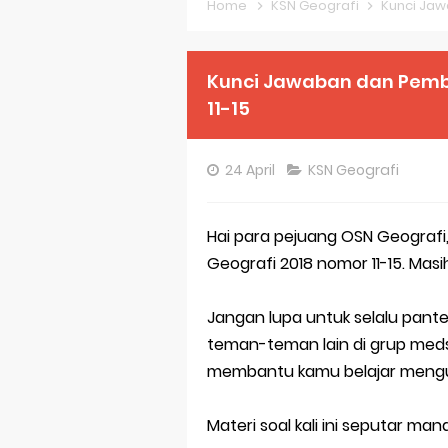
Home
KSN Geografi
Kunci Jaw
Pembahasan S
Pembahasan S
Kunci Jawaban dan Pemb
11-15
Pembahasan S
Pembahasan S
24 April
KSN Geografi
Pembahasan S
Hai para pejuang OSN Geografi, 
Pembahasan S
Geografi 2018 nomor 11-15. Mas
Bocoran 150 B
Jangan lupa untuk selalu pante
Bencana Banj
teman-teman lain di grup meds
Gratis, Pre T
membantu kamu belajar mengua
50 Latihan Pr
Materi soal kali ini seputar m