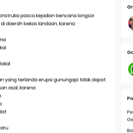
Gr
ekonstruksi pasca kejadian bencana longsor
an di daerah bekas landaan, karena:
uma
kal
Ga
lokal
an yang terlanda erupsi gunungapi tidak dapat
san asal, karena:
n
Po
a
dat
Pe
Ge
baru
Ba