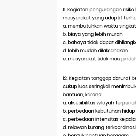
Prediksi Soal
11. Kegiatan pengurangan risik
Latihan Soal 
masyarakat yang adaptif terh
a. membutuhkan waktu singkat
STOP Belajar 
b. biaya yang lebih murah
Ebook Prediks
c. bahaya tidak dapat dihilang
d. lebih mudah dilaksanakan
3 Jurus Sakt
e. masyarakat tidak mau pinda
Menjadi Peng
12. Kegiatan tanggap darura
cukup luas seringkali menimbu
bantuan, karena:
a. aksesibilitas wilayah terpenci
b. perbedaan kebutuhan hidup
c. perbedaan intensitas kejadi
d. relawan kurang terkoordinasi
e. bentuk bantuan beragam