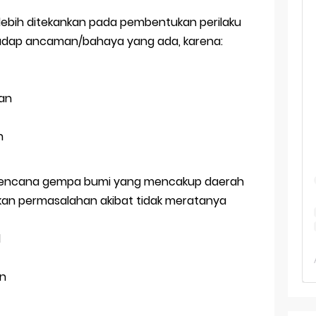
 TKA Geografi Topik Konsep Geografi + Kunci
o lebih ditekankan pada pembentukan perilaku
TKA Geografi 2025 Topik Analisa Informasi Geospasial
adap ancaman/bahaya yang ada, karena:
Geografi Pakai Cara Lama! 😤 TKA 2025 Beda Level. Kuasai 150 
i 150 Soal TKA Geografi 2025 + Kunci Jawaban
kan
i Menaklukkan Soal TKA Geografi [Wajib Baca]
h
ajar Jaman Sekarang Makin Berat
t bencana gempa bumi yang mencakup daerah
lkan permasalahan akibat tidak meratanya
l
an