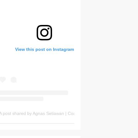
Bank Soal HOTS Sekarang!
View this post on Instagram
Thursday, 6 August
A post shared by Agnas Setiawan | Coach OSN Geografi (@gurugeografi)