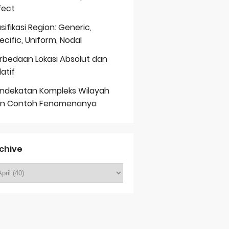
fect
asifikasi Region: Generic,
ecific, Uniform, Nodal
rbedaan Lokasi Absolut dan
latif
ndekatan Kompleks Wilayah
n Contoh Fenomenanya
chive