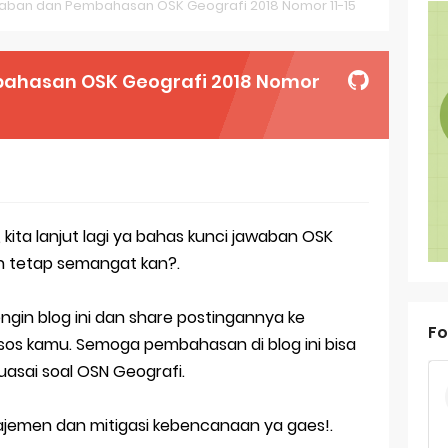
aban dan Pembahasan OSK Geografi 2018 Nomor 11-15
oal OSN-K Geografi 2025 No 26-30
oal OSN-K Geografi 2025 No 21-25
ahasan OSK Geografi 2018 Nomor
oal OSN-K Geografi 2025 No 16-20
oal OSN-K Geografi 2025 No 11-15
oal OSN-K Geografi 2025 No 6-10
kita lanjut lagi ya bahas kunci jawaban OSK
oal OSN-K Geografi 2025 No 1-5
ih tetap semangat kan?.
ank Soal Dasar OSN Geografi 2026 Part 1 [Wajib Baca]
ngin blog ini dan share postingannya ke
ir Bandang di Sumatra Salah Manusia
Fo
os kamu. Semoga pembahasan di blog ini bisa
est Online Calon Pejuang OSN Geografi 2026
sai soal OSN Geografi.
ediksi Soal TKA Sosiologi 2025 + Kunci
anajemen dan mitigasi kebencanaan ya gaes!.