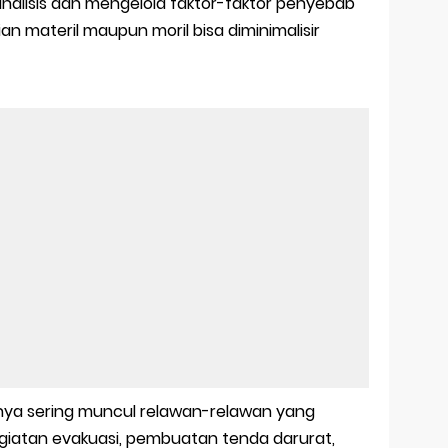
alisis dan mengelola faktor-faktor penyebab
n materil maupun moril bisa diminimalisir
anya sering muncul relawan-relawan yang
atan evakuasi, pembuatan tenda darurat,