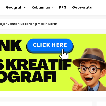
e
Geografi
Kebumian
PPG
Geowisata
ksi Soal OSK Geografi 2026 Part Geografi Ekonomi
ksi Soal OSK Geografi 2026 Part Geografi Pertanian
ksi Soal OSK Geografi 2026 Part Geografi Budaya
ksi Soal OSK Geografi 2026 Part Dinamika Kota
oal OSN-K Geografi 2025 No 51-55
Soal OSN-K Geografi 2025 No 46-50
oal OSN-K Geografi 2025 No 41-45
Soal OSN-K Geografi 2025 No 36-40
oal OSN-K Geografi 2025 No 31-35