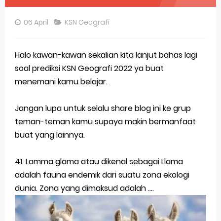
Pembahasan Soal OSN-K Geografi 2025 No 26-30
06 April
KSN Geografi
Pembahasan Soal OSN-K Geografi 2025 No 21-25
Pembahasan Soal OSN-K Geografi 2025 No 16-20
Halo kawan-kawan sekalian kita lanjut bahas lagi
soal prediksi KSN Geografi 2022 ya buat
Pembahasan Soal OSN-K Geografi 2025 No 11-15
menemani kamu belajar.
Pembahasan Soal OSN-K Geografi 2025 No 6-10
Jangan lupa untuk selalu share blog ini ke grup
Pembahasan Soal OSN-K Geografi 2025 No 1-5
teman-teman kamu supaya makin bermanfaat
buat yang lainnya.
Bocoran 150 Bank Soal Dasar OSN Geografi 2026 Part 1 [Wajib Baca]
Bencana Banjir Bandang di Sumatra Salah Manusia
41. Lamma glama atau dikenal sebagai Llama
adalah fauna endemik dari suatu zona ekologi
Gratis, Pre Test Online Calon Pejuang OSN Geografi 2026
dunia. Zona yang dimaksud adalah ....
50 Latihan Prediksi Soal TKA Sosiologi 2025 + Kunci
Prediksi Soal TKA Geografi Topik Konsep Geografi + Kunci