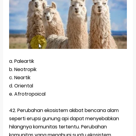
Latihan Soal TKA Geografi 2025 Topik Analisa Informasi Geospasial
STOP Belajar Geografi Pakai Cara Lama! 😤 TKA 2025 Beda Level. Kuasai 150 Bank Soal HOTS Sekarang!
Ebook Prediksi 150 Soal TKA Geografi 2025 + Kunci Jawaban
3 Jurus Sakti Menaklukkan Soal TKA Geografi [Wajib Baca]
a. Paleartik
Menjadi Pengajar Jaman Sekarang Makin Berat
b. Neotropik
Monday, 10 August
c. Neartik
d. Oriental
e. Afrotropoical
42. Perubahan ekosistem akibat bencana alam
seperti erupsi gunung api dapat menyebabkan
hilangnya komunitas tertentu. Perubahan
komunitas yang menghuni suatu ekosistem