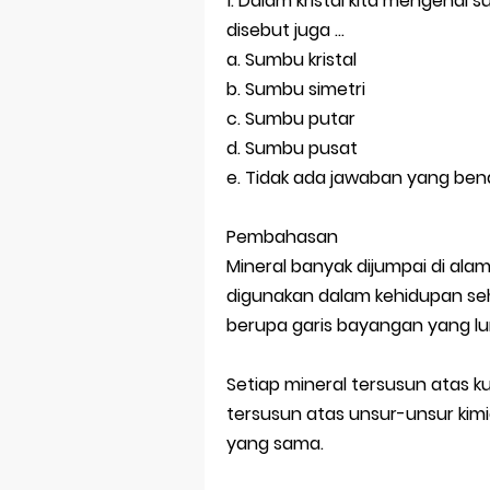
1. Dalam kristal kita mengenal
disebut juga …
a. Sumbu kristal
b. Sumbu simetri
c. Sumbu putar
d. Sumbu pusat
e. Tidak ada jawaban yang ben
Pembahasan
Mineral banyak dijumpai di alam
digunakan dalam kehidupan seha
berupa garis bayangan yang lur
Setiap mineral tersusun atas kum
tersusun atas unsur-unsur kim
yang sama.