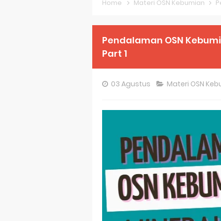
Home
Materi OSN Kebumian
P
Pembahasan S
Pembahasan S
Pendalaman OSN Kebumian
Part 1
Pembahasan S
Pembahasan S
03 Agustus
Materi OSN Ke
Pembahasan S
Bocoran 150 B
Bencana Banj
Gratis, Pre T
50 Latihan Pr
Prediksi Soal
Latihan Soal 