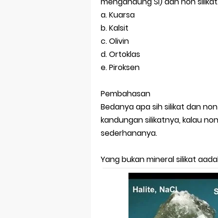
mengandung Si) dan non silikat.
a. Kuarsa
b. Kalsit
c. Olivin
d. Ortoklas
e. Piroksen
Pembahasan
Bedanya apa sih silikat dan non s
kandungan silikatnya, kalau non 
sederhananya.
Yang bukan mineral silikat aadal