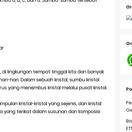
 sumbu a, b, c, dan d. Sumbu-sumbu tersebut
Gr
Ga
ar
, di lingkungan tempat tinggal kita dan banyak
ri-hari. Dalam sebuah kristal, sumbu kristal
us yang menembus kristal melalui pusat kristal.
Po
Pe
pulan kristal-kristal yang sejenis, dan kristal
Ge
ia yang terikat dalam susunan dan komposisi
Ba
Ef