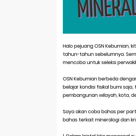
STOP Belajar 
Ebook Prediks
3 Jurus Sakt
Halo pejuang OSN Kebumian, kit
Menjadi Peng
tahun-tahun sebelumnya. Se
mencoba untuk seleksi perwakil
Latihan Predi
OSN Kebumian berbeda dengan 
belajar kondisi fisikal bumi saj
pembangunan wilayah, kota, de
Saya akan coba bahas per part 
bahas terkait mineralogi dan kri