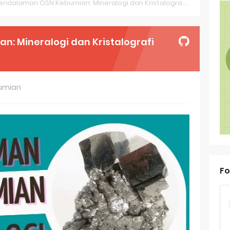
endalaman OSN Kebumian: Mineralogi dan Kristalografi Part 1
oal OSN-K Geografi 2025 No 21-25
oal OSN-K Geografi 2025 No 16-20
: Mineralogi dan Kristalografi
oal OSN-K Geografi 2025 No 11-15
oal OSN-K Geografi 2025 No 6-10
bumian
oal OSN-K Geografi 2025 No 1-5
ank Soal Dasar OSN Geografi 2026 Part 1 [Wajib Baca]
ir Bandang di Sumatra Salah Manusia
est Online Calon Pejuang OSN Geografi 2026
Fo
ediksi Soal TKA Sosiologi 2025 + Kunci
 TKA Geografi Topik Konsep Geografi + Kunci
TKA Geografi 2025 Topik Analisa Informasi Geospasial