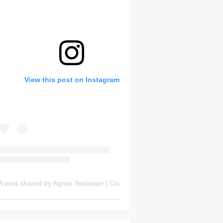
Bank Soal HOTS Sekarang!
View this post on Instagram
Thursday, 6 August
A post shared by Agnas Setiawan | Coach OSN Geografi (@gurugeografi)