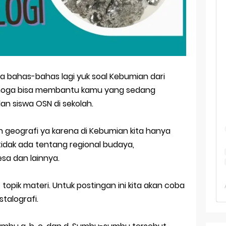
Geografi Pakai Cara Lama! 😤 TKA 2025 Beda Level. Kuasai 150 
i 150 Soal TKA Geografi 2025 + Kunci Jawaban
i Menaklukkan Soal TKA Geografi [Wajib Baca]
a bahas-bahas lagi yuk soal Kebumian dari
ajar Jaman Sekarang Makin Berat
moga bisa membantu kamu yang sedang
an siswa OSN di sekolah.
ksi Soal OSK Geografi 2026 Part Geografi Ekonomi
geografi ya karena di Kebumian kita hanya
a, tidak ada tentang regional budaya,
sa dan lainnya.
topik materi. Untuk postingan ini kita akan coba
stalografi.