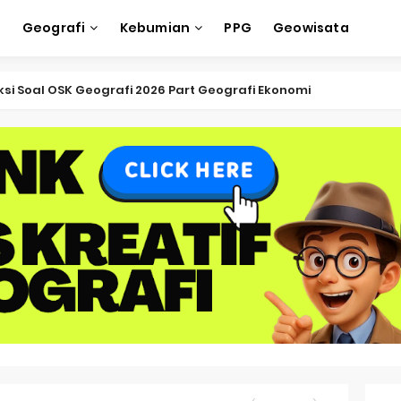
e
Geografi
Kebumian
PPG
Geowisata
ksi Soal OSK Geografi 2026 Part Geografi Ekonomi
ksi Soal OSK Geografi 2026 Part Geografi Pertanian
ksi Soal OSK Geografi 2026 Part Geografi Budaya
ksi Soal OSK Geografi 2026 Part Dinamika Kota
oal OSN-K Geografi 2025 No 51-55
Soal OSN-K Geografi 2025 No 46-50
oal OSN-K Geografi 2025 No 41-45
Soal OSN-K Geografi 2025 No 36-40
oal OSN-K Geografi 2025 No 31-35