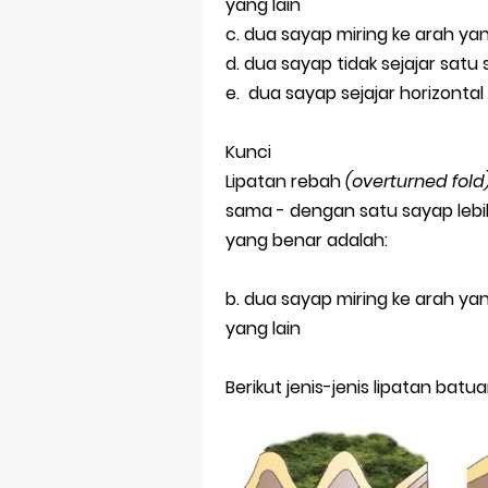
Prediksi Soal
yang lain
c. dua sayap miring ke arah y
Latihan Soal 
d. dua sayap tidak sejajar satu
e. dua sayap sejajar horizontal
STOP Belajar 
Ebook Prediks
Kunci
Lipatan rebah
(overturned fold
3 Jurus Sakt
sama - dengan satu sayap lebih 
Menjadi Peng
yang benar adalah:
b. dua sayap miring ke arah ya
yang lain
Berikut jenis-jenis lipatan batua