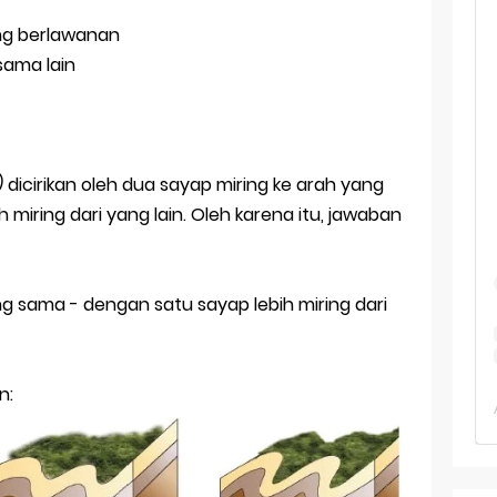
 TKA Geografi Topik Konsep Geografi + Kunci
ang berlawanan
TKA Geografi 2025 Topik Analisa Informasi Geospasial
 sama lain
Geografi Pakai Cara Lama! 😤 TKA 2025 Beda Level. Kuasai 150 
i 150 Soal TKA Geografi 2025 + Kunci Jawaban
)
dicirikan oleh dua sayap miring ke arah yang
i Menaklukkan Soal TKA Geografi [Wajib Baca]
miring dari yang lain. Oleh karena itu, jawaban
ajar Jaman Sekarang Makin Berat
ng sama - dengan satu sayap lebih miring dari
n: