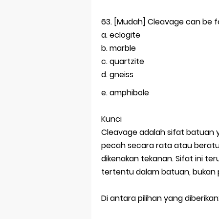
63. [Mudah] Cleavage can be foun
a. eclogite
b. marble
c. quartzite
d. gneiss
e. amphibole
Kunci
Cleavage adalah sifat batua
pecah secara rata atau beratu
dikenakan tekanan. Sifat ini t
tertentu dalam batuan, bukan p
Di antara pilihan yang diberikan