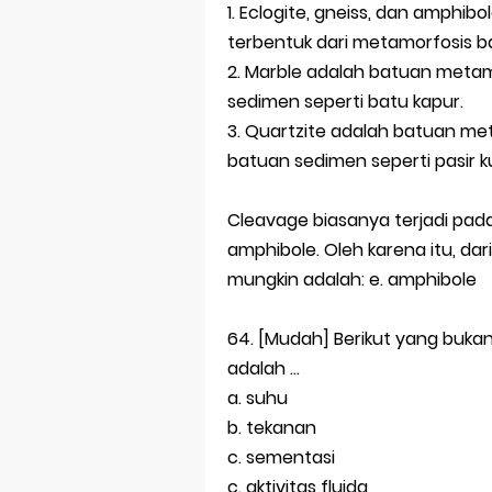
1. Eclogite, gneiss, dan amphi
terbentuk dari metamorfosis b
2. Marble adalah batuan meta
sedimen seperti batu kapur.
3. Quartzite adalah batuan me
batuan sedimen seperti pasir k
Cleavage biasanya terjadi pada
amphibole. Oleh karena itu, dar
mungkin adalah: e. amphibole
64. [Mudah] Berikut yang buk
adalah ...
a. suhu
b. tekanan
c. sementasi
c. aktivitas fluida