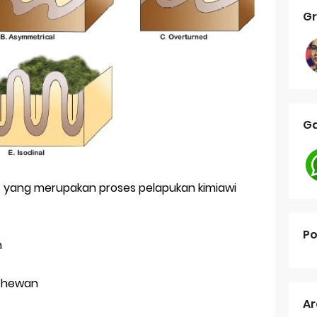
Gr
Ga
kut yang merupakan proses pelapukan kimiawi
Po
n
s hewan
Ar