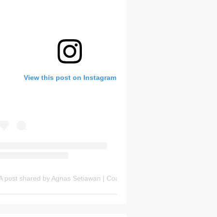
Bank Soal HOTS Sekarang!
View this post on Instagram
Thursday, 6 August
A post shared by Agnas Setiawan | Coach OSN Geografi (@gurugeografi)