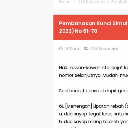
Home
OSK Kebumian
Pembahasa
Pembahasan S
Pembahasan S
Pembahasan Kunci Simula
2023) No 61-70
Pembahasan S
Pembahasan S
19 Maret
OSK Kebumian
Pembahasan S
Halo kawan-kawan kita lanjut 
Pembahasan S
nomor selanjutnya. Mudah-mud
Bocoran 150 B
Soal berikut berisi subtopik ge
Bencana Banj
Gratis, Pre T
61. [Menengah] Lipatan rebah
(
a. dua sayap tegak lurus satu 
50 Latihan Pr
b. dua sayap miring ke arah ya