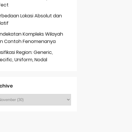
fect
rbedaan Lokasi Absolut dan
latif
ndekatan Kompleks Wilayah
n Contoh Fenomenanya
asifikasi Region: Generic,
ecific, Uniform, Nodal
chive