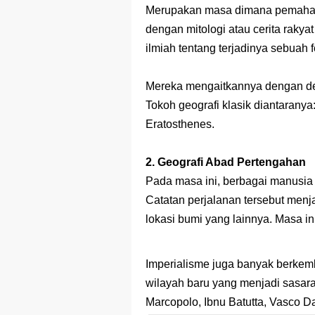
Prediksi Soal
Merupakan masa dimana pemaham
dengan mitologi atau cerita raky
Latihan Soal 
ilmiah tentang terjadinya sebuah
STOP Belajar 
Mereka mengaitkannya dengan dew
Ebook Prediks
Tokoh geografi klasik diantarany
3 Jurus Sakt
Eratosthenes.
Menjadi Peng
2. Geografi Abad Pertengahan
Pada masa ini, berbagai manusia 
Catatan perjalanan tersebut men
lokasi bumi yang lainnya. Masa in
Imperialisme juga banyak berkem
wilayah baru yang menjadi sasara
Marcopolo, Ibnu Batutta, Vasco 