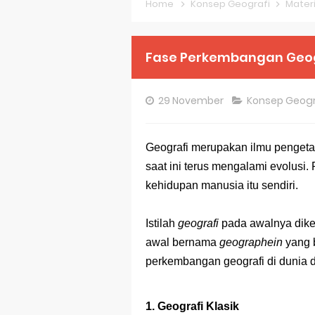
Home
Konsep Geografi
Materi
Pembahasan S
Pembahasan S
Fase Perkembangan Geog
Pembahasan S
29 November
Konsep Geogr
Pembahasan S
Pembahasan S
Geografi merupakan ilmu penget
saat ini terus mengalami evolusi
Pembahasan S
kehidupan manusia itu sendiri.
Bocoran 150 B
Istilah
geografi
pada awalnya dik
Bencana Banj
awal bernama
geographein
yang 
Gratis, Pre T
perkembangan geografi di dunia 
50 Latihan Pr
1. Geografi Klasik