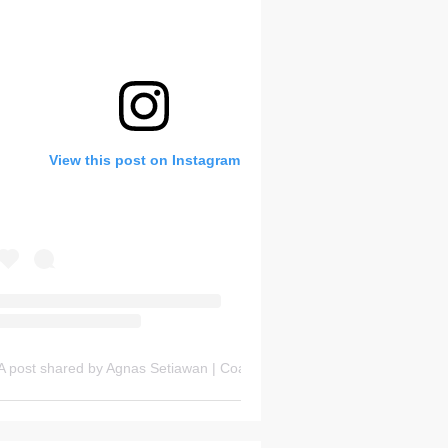
Bank Soal HOTS Sekarang!
View this post on Instagram
Sunday, 9 August
A post shared by Agnas Setiawan | Coach OSN Geografi (@gurugeografi)