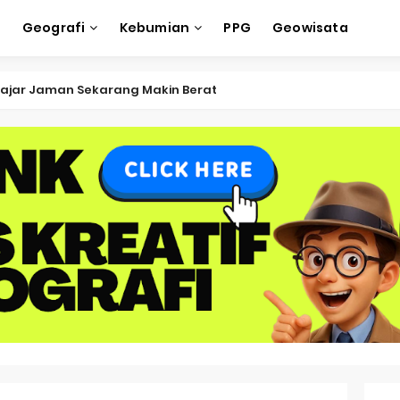
e
Geografi
Kebumian
PPG
Geowisata
ksi Soal OSK Geografi 2026 Part Geografi Ekonomi
ksi Soal OSK Geografi 2026 Part Geografi Pertanian
ksi Soal OSK Geografi 2026 Part Geografi Budaya
ksi Soal OSK Geografi 2026 Part Dinamika Kota
oal OSN-K Geografi 2025 No 51-55
Soal OSN-K Geografi 2025 No 46-50
oal OSN-K Geografi 2025 No 41-45
Soal OSN-K Geografi 2025 No 36-40
oal OSN-K Geografi 2025 No 31-35