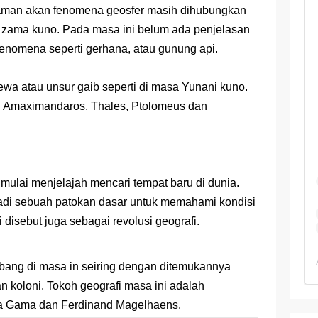
 TKA Geografi Topik Konsep Geografi + Kunci
an akan fenomena geosfer masih dihubungkan
at zama kuno. Pada masa ini belum ada penjelasan
TKA Geografi 2025 Topik Analisa Informasi Geospasial
 fenomena seperti gerhana, atau gunung api.
Geografi Pakai Cara Lama! 😤 TKA 2025 Beda Level. Kuasai 150 
a atau unsur gaib seperti di masa Yunani kuno.
i 150 Soal TKA Geografi 2025 + Kunci Jawaban
a: Amaximandaros, Thales, Ptolomeus dan
i Menaklukkan Soal TKA Geografi [Wajib Baca]
ajar Jaman Sekarang Makin Berat
mulai menjelajah mencari tempat baru di dunia.
jadi sebuah patokan dasar untuk memahami kondisi
i disebut juga sebagai revolusi geografi.
bang di masa in seiring dengan ditemukannya
n koloni. Tokoh geografi masa ini adalah
Da Gama dan Ferdinand Magelhaens.