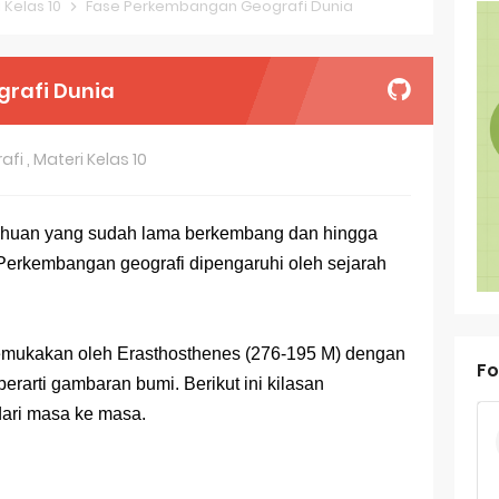
 Kelas 10
Fase Perkembangan Geografi Dunia
oal OSN-K Geografi 2025 No 26-30
oal OSN-K Geografi 2025 No 21-25
rafi Dunia
oal OSN-K Geografi 2025 No 16-20
afi
,
Materi Kelas 10
oal OSN-K Geografi 2025 No 11-15
oal OSN-K Geografi 2025 No 6-10
ahuan yang sudah lama
berkembang dan
hingga
. Perkembangan geografi dipengaruhi oleh sejarah
oal OSN-K Geografi 2025 No 1-5
ank Soal Dasar OSN Geografi 2026 Part 1 [Wajib Baca]
emukakan oleh Erasthosthenes (276-195 M) dengan
ir Bandang di Sumatra Salah Manusia
Fo
berarti gambaran bumi. Berikut ini kilasan
est Online Calon Pejuang OSN Geografi 2026
dari masa ke masa.
ediksi Soal TKA Sosiologi 2025 + Kunci