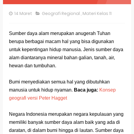
Pembahasan Soal OSN-K Geografi 2025 No 21-25
14 Maret
Geografi Regional
,
Materi Kelas 11
Pembahasan Soal OSN-K Geografi 2025 No 16-20
Pembahasan Soal OSN-K Geografi 2025 No 11-15
Sumber daya alam merupakan anugerah Tuhan
berupa berbagai macam hal yang bisa digunakan
Pembahasan Soal OSN-K Geografi 2025 No 6-10
untuk kepentingan hidup manusia. Jenis sumber daya
Pembahasan Soal OSN-K Geografi 2025 No 1-5
alam diantaranya mineral bahan galian, tanah, air,
hewan dan tumbuhan.
Bocoran 150 Bank Soal Dasar OSN Geografi 2026 Part 1 [Wajib Baca]
Bencana Banjir Bandang di Sumatra Salah Manusia
Bumi menyediakan semua hal yang dibutuhkan
manusia untuk hidup nyaman.
Baca juga:
Konsep
Gratis, Pre Test Online Calon Pejuang OSN Geografi 2026
geografi versi Peter Hagget
50 Latihan Prediksi Soal TKA Sosiologi 2025 + Kunci
Negara Indonesia merupakan negara kepulauan yang
Prediksi Soal TKA Geografi Topik Konsep Geografi + Kunci
memiliki banyak sumber daya alam baik yang ada di
daratan, di dalam bumi hingga di lautan. Sumber daya
Latihan Soal TKA Geografi 2025 Topik Analisa Informasi Geospasial