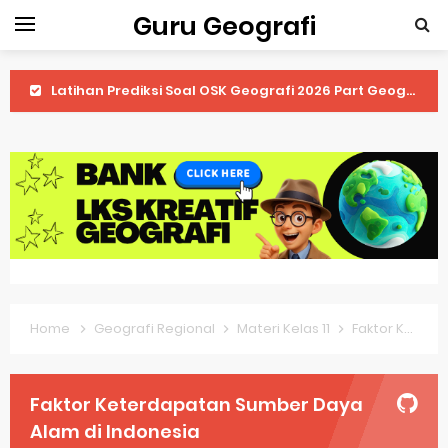
Guru Geografi
Latihan Prediksi Soal OSK Geografi 2026 Part Geografi Pertanian
Latihan Prediksi Soal OSK Geografi 2026 Part Geografi Budaya
Latihan Prediksi Soal OSK Geografi 2026 Part Dinamika Kota
Pembahasan Soal OSN-K Geografi 2025 No 51-55
Pembahasan Soal OSN-K Geografi 2025 No 46-50
Pembahasan Soal OSN-K Geografi 2025 No 41-45
Home
Geografi Regional
Materi Kelas 11
Faktor Keterdapatan Sumber Daya Alam di Indonesia
Pembahasan Soal OSN-K Geografi 2025 No 36-40
Pembahasan Soal OSN-K Geografi 2025 No 31-35
Faktor Keterdapatan Sumber Daya
Pembahasan Soal OSN-K Geografi 2025 No 26-30
Alam di Indonesia