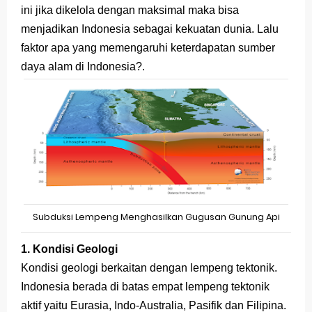
ini jika dikelola dengan maksimal maka bisa
STOP Belajar Geografi Pakai Cara Lama! 😤 TKA 2025 Beda Level. Kuasai 150 Bank Soal HOTS Sekarang!
menjadikan Indonesia sebagai kekuatan dunia. Lalu
faktor apa yang memengaruhi keterdapatan sumber
Ebook Prediksi 150 Soal TKA Geografi 2025 + Kunci Jawaban
daya alam di Indonesia?.
3 Jurus Sakti Menaklukkan Soal TKA Geografi [Wajib Baca]
Menjadi Pengajar Jaman Sekarang Makin Berat
Latihan Prediksi Soal OSK Geografi 2026 Part Geografi Ekonomi
Sunday, 9 August
Subduksi Lempeng Menghasilkan Gugusan Gunung Api
1. Kondisi Geologi
Kondisi geologi berkaitan dengan lempeng tektonik.
Indonesia berada di batas empat lempeng tektonik
aktif yaitu Eurasia, Indo-Australia, Pasifik dan Filipina.