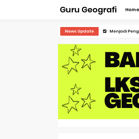
Guru Geografi
Hom
News Update
Menjadi Peng
Latihan Predi
Latihan Predi
Latihan Predi
Latihan Predi
Pembahasan S
Pembahasan 
Pembahasan S
Pembahasan 