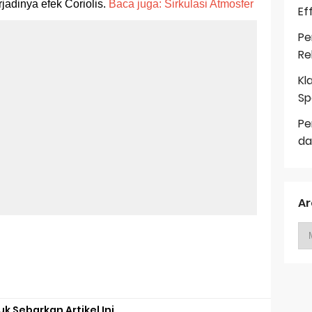
jadinya efek Coriolis.
Baca juga: Sirkulasi Atmosfer
Ef
Pe
Re
Kl
Sp
Pe
da
Ar
uk Sebarkan Artikel Ini