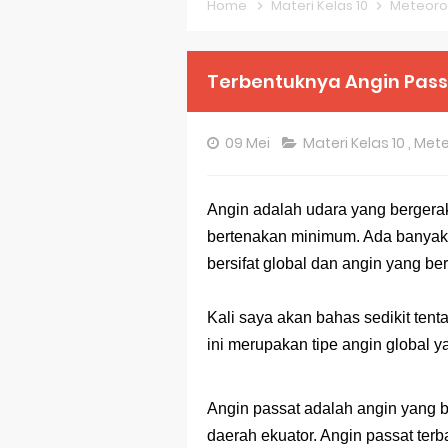
Home
Materi Kelas 10
Meteoro
Pembahasan S
Pembahasan S
Terbentuknya Angin Pass
Pembahasan S
Pembahasan S
09 Mei
Materi Kelas 10
,
Mete
Pembahasan S
Angin adalah udara yang bergera
Pembahasan S
bertenakan minimum. Ada banyak ti
Pembahasan S
bersifat global dan angin yang bers
Bocoran 150 B
Kali saya akan bahas sedikit tent
Bencana Banj
ini merupakan tipe angin global 
Gratis, Pre T
Angin passat adalah angin yang b
50 Latihan Pr
daerah ekuator. Angin passat ter