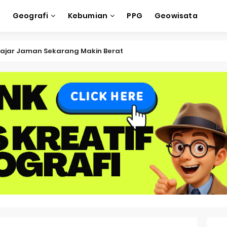
e
Geografi
Kebumian
PPG
Geowisata
ajar Jaman Sekarang Makin Berat
ksi Soal OSK Geografi 2026 Part Geografi Ekonomi
ksi Soal OSK Geografi 2026 Part Geografi Pertanian
ksi Soal OSK Geografi 2026 Part Geografi Budaya
ksi Soal OSK Geografi 2026 Part Dinamika Kota
oal OSN-K Geografi 2025 No 51-55
Soal OSN-K Geografi 2025 No 46-50
oal OSN-K Geografi 2025 No 41-45
Soal OSN-K Geografi 2025 No 36-40