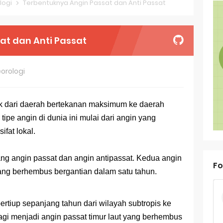
logi
Terbentuknya Angin Passat dan Anti Passat
oal OSN-K Geografi 2025 No 31-35
oal OSN-K Geografi 2025 No 26-30
at dan Anti Passat
oal OSN-K Geografi 2025 No 21-25
oal OSN-K Geografi 2025 No 16-20
orologi
oal OSN-K Geografi 2025 No 11-15
k dari daerah bertekanan maksimum ke daerah
oal OSN-K Geografi 2025 No 6-10
pe angin di dunia ini mulai dari angin yang
oal OSN-K Geografi 2025 No 1-5
ifat lokal.
ank Soal Dasar OSN Geografi 2026 Part 1 [Wajib Baca]
ang angin passat dan angin antipassat. Kedua angin
Fo
ir Bandang di Sumatra Salah Manusia
yang berhembus bergantian dalam satu tahun.
est Online Calon Pejuang OSN Geografi 2026
ertiup sepanjang tahun dari wilayah subtropis ke
ediksi Soal TKA Sosiologi 2025 + Kunci
bagi menjadi angin passat timur laut yang berhembus