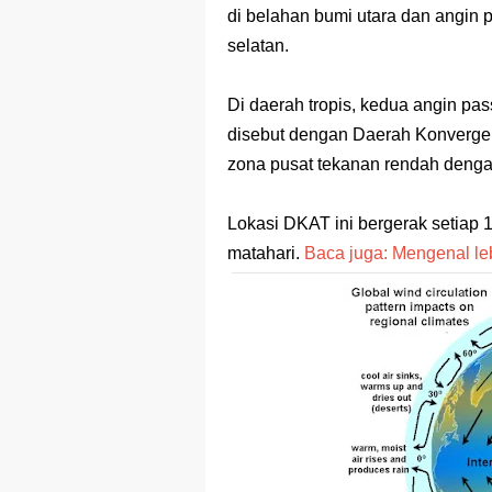
di belahan bumi utara dan angin
Prediksi Soal
selatan.
Latihan Soal 
Di daerah tropis, kedua angin pas
STOP Belajar 
disebut dengan Daerah Konverge
Ebook Prediks
zona pusat tekanan rendah dengan
3 Jurus Sakt
Lokasi DKAT ini bergerak setiap 1
matahari.
Baca juga: Mengenal le