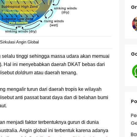
Gr
Sirkulasi Angin Global
Ga
 selalu tinggi sehingga massa udara akan memuai
if). Hal ini menyebabkan daerah DKAT bebas dari
disebut
doldrum
atau daerah tenang.
ng mengalir turun dari daerah tropis ke wilayah
disebut anti passat barat daya dan di belahan bumi
Po
aut.
Pe
dan menjadi faktor terbentuknya gurun di dunia
Ge
stralia. Angin global ini terbentuk karena adanya
Ba