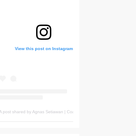
Bank Soal HOTS Sekarang!
View this post on Instagram
Friday, 7 August
A post shared by Agnas Setiawan | Coach OSN Geografi (@gurugeografi)