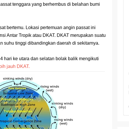
 passat tenggara yang berhembus di belahan bumi
 TKA Geografi Topik Konsep Geografi + Kunci
TKA Geografi 2025 Topik Analisa Informasi Geospasial
sat bertemu. Lokasi pertemuan angin passat ini
Geografi Pakai Cara Lama! 😤 TKA 2025 Beda Level. Kuasai 150 
nsi Antar Tropik atau DKAT. DKAT merupakan suatu
i 150 Soal TKA Geografi 2025 + Kunci Jawaban
 suhu tinggi dibandingkan daerah di sekitarnya.
i Menaklukkan Soal TKA Geografi [Wajib Baca]
4 hari ke utara dan selatan bolak balik mengikuti
bih jauh DKAT.