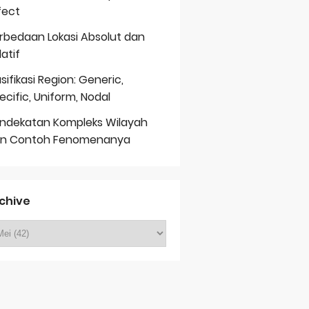
fect
rbedaan Lokasi Absolut dan
latif
asifikasi Region: Generic,
ecific, Uniform, Nodal
ndekatan Kompleks Wilayah
n Contoh Fenomenanya
chive