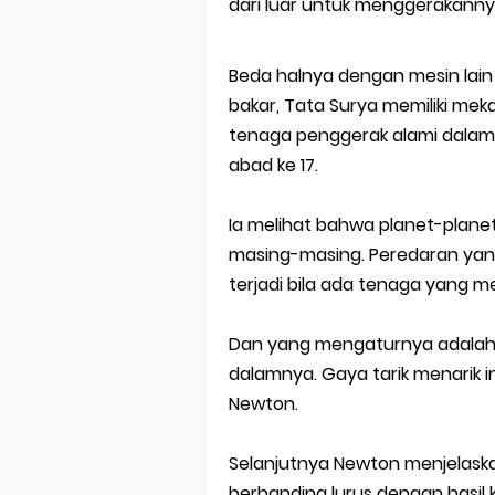
Latihan Soal 
dari luar untuk menggerakann
STOP Belajar 
Beda halnya dengan mesin lain
Ebook Prediks
bakar, Tata Surya memiliki m
tenaga penggerak alami dalam t
3 Jurus Sakt
abad ke 17.
Menjadi Peng
Ia melihat bahwa planet-planet
Latihan Predi
masing-masing. Peredaran yang 
terjadi bila ada tenaga yang 
Dan yang mengaturnya adalah 
dalamnya. Gaya tarik menarik i
Newton.
Selanjutnya Newton menjelaska
berbanding lurus dengan hasil 