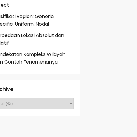
fect
asifikasi Region: Generic,
ecific, Uniform, Nodal
rbedaan Lokasi Absolut dan
latif
ndekatan Kompleks Wilayah
n Contoh Fenomenanya
chive