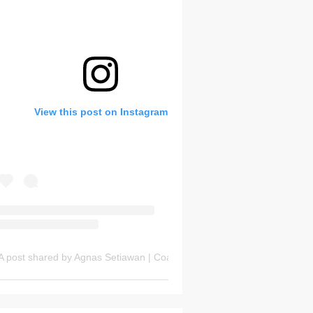
Bank Soal HOTS Sekarang!
View this post on Instagram
Thursday, 6 August
A post shared by Agnas Setiawan | Coach OSN Geografi (@gurugeografi)