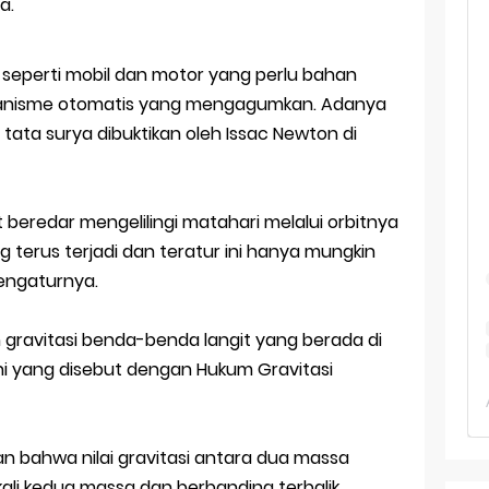
TKA Geografi 2025 Topik Analisa Informasi Geospasial
ya.
Geografi Pakai Cara Lama! 😤 TKA 2025 Beda Level. Kuasai 150 
 seperti mobil dan motor yang perlu bahan
i 150 Soal TKA Geografi 2025 + Kunci Jawaban
ekanisme otomatis yang mengagumkan. Adanya
ata surya dibuktikan oleh Issac Newton di
i Menaklukkan Soal TKA Geografi [Wajib Baca]
ajar Jaman Sekarang Makin Berat
 beredar mengelilingi matahari melalui orbitnya
ksi Soal OSK Geografi 2026 Part Geografi Ekonomi
terus terjadi dan teratur ini hanya mungkin
mengaturnya.
gravitasi benda-benda langit yang berada di
ni yang disebut dengan Hukum Gravitasi
n bahwa nilai gravitasi antara dua massa
kali kedua massa dan berbanding terbalik