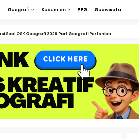
e
Geografi
Kebumian
PPG
Geowisata
ksi Soal OSK Geografi 2026 Part Geografi Pertanian
ksi Soal OSK Geografi 2026 Part Geografi Budaya
ksi Soal OSK Geografi 2026 Part Dinamika Kota
oal OSN-K Geografi 2025 No 51-55
Soal OSN-K Geografi 2025 No 46-50
oal OSN-K Geografi 2025 No 41-45
Soal OSN-K Geografi 2025 No 36-40
oal OSN-K Geografi 2025 No 31-35
oal OSN-K Geografi 2025 No 26-30