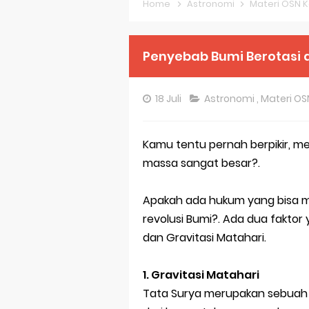
Home
Astronomi
Materi OSN 
Pembahasan S
Pembahasan S
Penyebab Bumi Berotasi 
Pembahasan S
18 Juli
Astronomi
,
Materi O
Pembahasan S
Pembahasan S
Kamu tentu pernah berpikir, m
massa sangat besar?.
Bocoran 150 B
Bencana Banj
Apakah ada hukum yang bisa m
revolusi Bumi?. Ada dua fakto
Gratis, Pre T
dan Gravitasi Matahari.
50 Latihan Pr
1. Gravitasi Matahari
Prediksi Soal
Tata Surya merupakan sebuah 