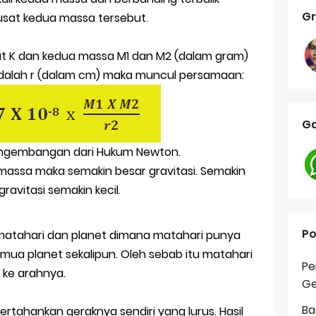
Gr
usat kedua massa tersebut.
sebut K dan kedua massa M1 dan M2 (dalam gram)
adalah r (dalam cm) maka muncul persamaan:
Ga
ngembangan dari Hukum Newton.
assa maka semakin besar gravitasi. Semakin
avitasi semakin kecil.
Po
a matahari dan planet dimana matahari punya
mua planet sekalipun. Oleh sebab itu matahari
Pe
t ke arahnya.
Ge
Ba
ahankan geraknya sendiri yang lurus. Hasil