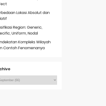
fect
rbedaan Lokasi Absolut dan
latif
asifikasi Region: Generic,
ecific, Uniform, Nodal
ndekatan Kompleks Wilayah
n Contoh Fenomenanya
chive