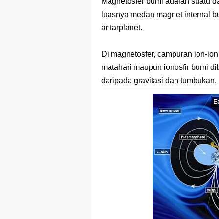
Magnetosfer bumi adalah suatu d
luasnya medan magnet internal b
antarplanet.
Di magnetosfer, campuran ion-ion 
matahari maupun ionosfir bumi dib
daripada gravitasi dan tumbukan.