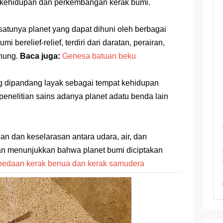
 TKA Geografi Topik Konsep Geografi + Kunci
 kehidupan dan perkembangan kerak bumi.
TKA Geografi 2025 Topik Analisa Informasi Geospasial
atunya planet yang dapat dihuni oleh berbagai
Geografi Pakai Cara Lama! 😤 TKA 2025 Beda Level. Kuasai 150 
 berelief-relief, terdiri dari daratan, perairan,
unung.
Baca juga:
Genesa batuan beku
i 150 Soal TKA Geografi 2025 + Kunci Jawaban
ng dipandang layak sebagai tempat kehidupan
i Menaklukkan Soal TKA Geografi [Wajib Baca]
penelitian sains adanya planet adatu benda lain
ajar Jaman Sekarang Makin Berat
an dan keselarasan antara udara, air, dan
uan menunjukkan bahwa planet bumi diciptakan
bedaan kerak benua dan kerak samudera