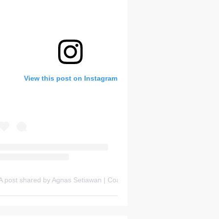
Bank Soal HOTS Sekarang!
View this post on Instagram
Saturday, 8 August
A post shared by Agnas Setiawan | Coach OSN Geografi (@gurugeografi)