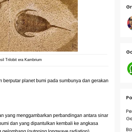
Gr
Ga
sil Trilobit era Kambrium
n berputar planet bumi pada sumbunya dan gerakan
Po
Pe
n yang menggambarkan perbandingan antara sinar
Ge
 bumi dan yang dipantulkan kembali ke angkasa
Ba
g gelombang (outgoing longwave radiation).