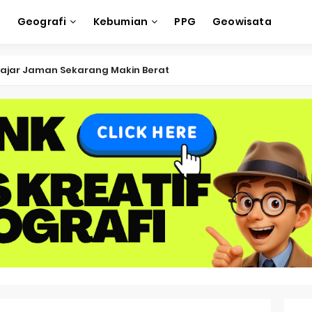
e
Geografi
Kebumian
PPG
Geowisata
ksi Soal OSK Geografi 2026 Part Geografi Ekonomi
ksi Soal OSK Geografi 2026 Part Geografi Pertanian
ksi Soal OSK Geografi 2026 Part Geografi Budaya
ksi Soal OSK Geografi 2026 Part Dinamika Kota
oal OSN-K Geografi 2025 No 51-55
Soal OSN-K Geografi 2025 No 46-50
oal OSN-K Geografi 2025 No 41-45
Soal OSN-K Geografi 2025 No 36-40
oal OSN-K Geografi 2025 No 31-35