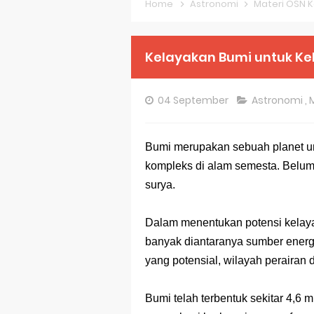
Home
Astronomi
Materi OSN 
Pembahasan S
Pembahasan S
Kelayakan Bumi untuk K
Pembahasan S
04 September
Astronomi
,
Pembahasan S
Pembahasan S
Bumi merupakan sebuah planet un
kompleks di alam semesta. Belum a
Pembahasan S
surya.
Bocoran 150 B
Dalam menentukan potensi kelay
Bencana Banj
banyak diantaranya sumber energi, 
Gratis, Pre T
yang potensial, wilayah perairan
50 Latihan Pr
Bumi telah terbentuk sekitar 4,6 m