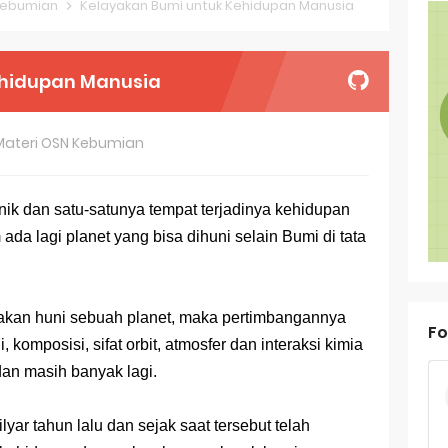
Kebumian
Kelayakan Bumi untuk Kehidupan Manusia
oal OSN-K Geografi 2025 No 26-30
oal OSN-K Geografi 2025 No 21-25
ehidupan Manusia
oal OSN-K Geografi 2025 No 16-20
Materi OSN Kebumian
oal OSN-K Geografi 2025 No 11-15
oal OSN-K Geografi 2025 No 6-10
ik dan satu-satunya tempat terjadinya kehidupan
da lagi planet yang bisa dihuni selain Bumi di tata
oal OSN-K Geografi 2025 No 1-5
ank Soal Dasar OSN Geografi 2026 Part 1 [Wajib Baca]
akan huni sebuah planet, maka pertimbangannya
ir Bandang di Sumatra Salah Manusia
Fo
komposisi, sifat orbit, atmosfer dan interaksi kimia
est Online Calon Pejuang OSN Geografi 2026
 dan masih banyak lagi.
ediksi Soal TKA Sosiologi 2025 + Kunci
ilyar tahun lalu dan sejak saat tersebut telah