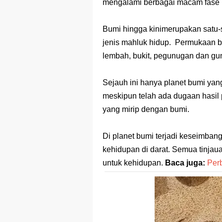
Prediksi Soal
mengalami berbagai macam fase
Latihan Soal 
Bumi hingga kinimerupakan satu-s
STOP Belajar 
jenis mahluk hidup. Permukaan bumi
lembah, bukit, pegunugan dan g
Ebook Prediks
Sejauh ini hanya planet bumi ya
3 Jurus Sakt
meskipun telah ada dugaan hasil 
Menjadi Peng
yang mirip dengan bumi.
Di planet bumi terjadi keseimbang
kehidupan di darat. Semua tinja
untuk kehidupan.
Baca juga:
Per