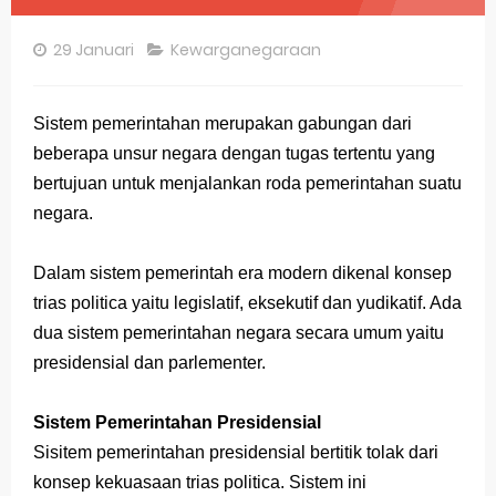
Pembahasan Soal OSN-K Geografi 2025 No 26-30
29 Januari
Kewarganegaraan
Pembahasan Soal OSN-K Geografi 2025 No 21-25
Pembahasan Soal OSN-K Geografi 2025 No 16-20
Sistem pemerintahan merupakan gabungan dari
beberapa unsur negara dengan tugas tertentu yang
Pembahasan Soal OSN-K Geografi 2025 No 11-15
bertujuan untuk menjalankan roda pemerintahan suatu
Pembahasan Soal OSN-K Geografi 2025 No 6-10
negara.
Pembahasan Soal OSN-K Geografi 2025 No 1-5
Dalam sistem pemerintah era modern dikenal konsep
Bocoran 150 Bank Soal Dasar OSN Geografi 2026 Part 1 [Wajib Baca]
trias politica yaitu legislatif, eksekutif dan yudikatif. Ada
dua sistem pemerintahan negara secara umum yaitu
Bencana Banjir Bandang di Sumatra Salah Manusia
presidensial dan parlementer.
Gratis, Pre Test Online Calon Pejuang OSN Geografi 2026
Sistem Pemerintahan Presidensial
50 Latihan Prediksi Soal TKA Sosiologi 2025 + Kunci
Sisitem pemerintahan presidensial bertitik tolak dari
konsep kekuasaan trias politica. Sistem ini
Prediksi Soal TKA Geografi Topik Konsep Geografi + Kunci