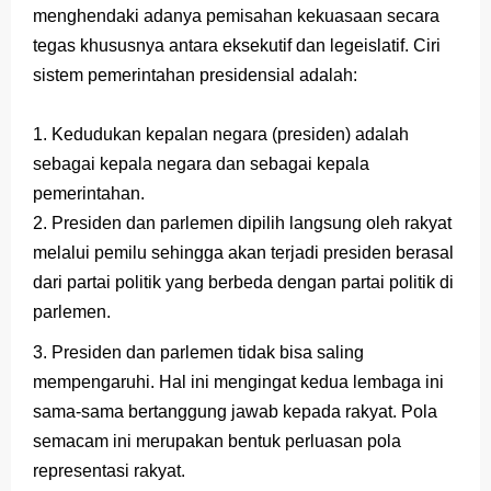
menghendaki adanya pemisahan kekuasaan secara
Latihan Soal TKA Geografi 2025 Topik Analisa Informasi Geospasial
tegas khususnya antara eksekutif dan legeislatif. Ciri
sistem pemerintahan presidensial adalah:
STOP Belajar Geografi Pakai Cara Lama! 😤 TKA 2025 Beda Level. Kuasai 150 Bank Soal HOTS Sekarang!
Ebook Prediksi 150 Soal TKA Geografi 2025 + Kunci Jawaban
1. Kedudukan kepalan negara (presiden) adalah
sebagai kepala negara dan sebagai kepala
3 Jurus Sakti Menaklukkan Soal TKA Geografi [Wajib Baca]
pemerintahan.
Menjadi Pengajar Jaman Sekarang Makin Berat
2. Presiden dan parlemen dipilih langsung oleh rakyat
melalui pemilu sehingga akan terjadi presiden berasal
Sunday, 9 August
dari partai politik yang berbeda dengan partai politik di
parlemen.
3. Presiden dan parlemen tidak bisa saling
mempengaruhi. Hal ini mengingat kedua lembaga ini
sama-sama bertanggung jawab kepada rakyat. Pola
semacam ini merupakan bentuk perluasan pola
representasi rakyat.