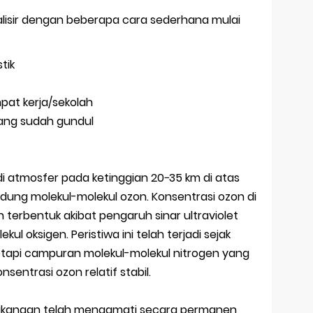
malisir dengan beberapa cara sederhana mulai
tik
at kerja/sekolah
ang sudah gundul
 di atmosfer pada ketinggian 20−35 km di atas
ng molekul-molekul ozon. Konsentrasi ozon di
 terbentuk akibat pengaruh sinar ultraviolet
l oksigen. Peristiwa ini telah terjadi sejak
tetapi campuran molekul-molekul nitrogen yang
entrasi ozon relatif stabil.
elakangan telah mengamati secara permanen