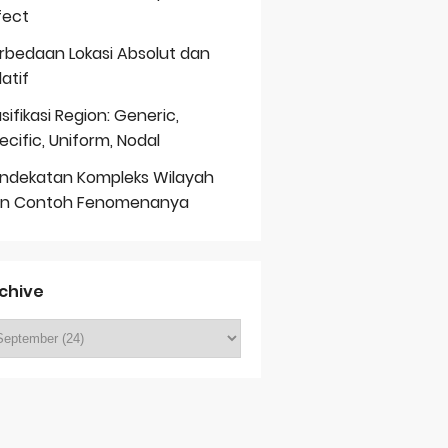
fect
rbedaan Lokasi Absolut dan
latif
asifikasi Region: Generic,
ecific, Uniform, Nodal
ndekatan Kompleks Wilayah
n Contoh Fenomenanya
chive