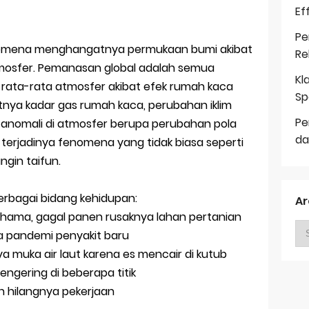
Ef
Pe
enomena menghangatnya permukaan bumi akibat
Re
mosfer. Pemanasan global adalah semua
Kl
ata-rata atmosfer akibat efek rumah kaca
Sp
nya kadar gas rumah kaca, perubahan iklim
Pe
 anomali di atmosfer berupa perubahan pola
da
terjadinya fenomena yang tidak biasa seperti
ngin taifun.
erbagai bidang kehidupan:
Ar
 hama, gagal panen rusaknya lahan pertanian
a pandemi penyakit baru
a muka air laut karena es mencair di kutub
mengering di beberapa titik
n hilangnya pekerjaan