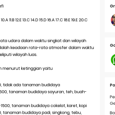
Gr
fi
10.A 11.B 12.E 13.C 14.D 15.D 16.A 17.C 18.E 19.E 20.C
rata udara dalam waktu singkat dan wilayah
Ga
adalah keadaan rata-rata atmosfer dalam waktu
iputi wilayah luas.
im menurut ketinggian yaitu
500, tidak ada tanaman budidaya
Po
0-2500, tanaman budidaya sayuran, teh, buah-
Pe
Ge
-1500, tanaman budidaya cokelat, karet, kopi
0, tanaman budidaya padi, singkong, tebu,
Ba