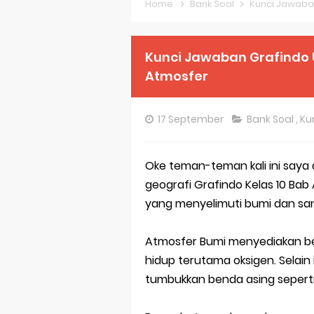
Home
Bank Soal
Kunci Jawab
Pembahasan S
Pembahasan S
Kunci Jawaban Grafindo 
Atmosfer
Pembahasan S
Pembahasan S
17 September
Bank Soal
,
Ku
Pembahasan S
Oke teman-teman kali ini saya
Pembahasan S
geografi Grafindo Kelas 10 Ba
Bocoran 150 B
yang menyelimuti bumi dan san
Bencana Banj
Atmosfer Bumi menyediakan be
Gratis, Pre T
hidup terutama oksigen. Selain
tumbukkan benda asing seperti
50 Latihan Pr