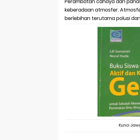
Prediksi Soal
Perambatan cahaya dan panas 
keberadaan atmosfer. Atmosfer
Latihan Soal 
berlebihan terutama polusi da
STOP Belajar 
Ebook Prediks
3 Jurus Sakt
Menjadi Peng
Kunci Jaw