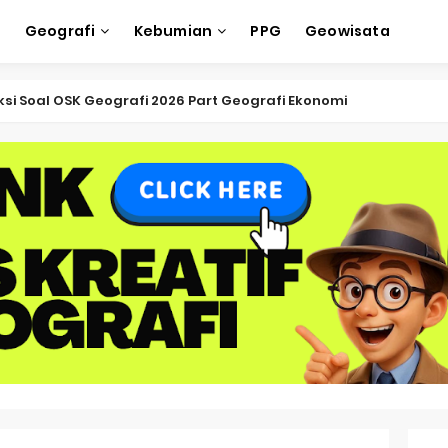
e
Geografi
Kebumian
PPG
Geowisata
ksi Soal OSK Geografi 2026 Part Geografi Ekonomi
ksi Soal OSK Geografi 2026 Part Geografi Pertanian
ksi Soal OSK Geografi 2026 Part Geografi Budaya
ksi Soal OSK Geografi 2026 Part Dinamika Kota
oal OSN-K Geografi 2025 No 51-55
Soal OSN-K Geografi 2025 No 46-50
oal OSN-K Geografi 2025 No 41-45
Soal OSN-K Geografi 2025 No 36-40
oal OSN-K Geografi 2025 No 31-35