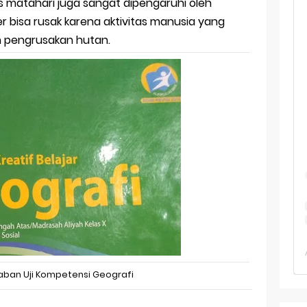
 TKA Geografi Topik Konsep Geografi + Kunci
matahari juga sangat dipengaruhi oleh
 bisa rusak karena aktivitas manusia yang
TKA Geografi 2025 Topik Analisa Informasi Geospasial
n pengrusakan hutan.
Geografi Pakai Cara Lama! 😤 TKA 2025 Beda Level. Kuasai 150 
i 150 Soal TKA Geografi 2025 + Kunci Jawaban
i Menaklukkan Soal TKA Geografi [Wajib Baca]
ajar Jaman Sekarang Makin Berat
aban Uji Kompetensi Geografi