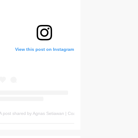
Bank Soal HOTS Sekarang!
View this post on Instagram
Saturday, 8 August
A post shared by Agnas Setiawan | Coach OSN Geografi (@gurugeografi)