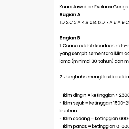
Kunci Jawaban Evaluasi Geogra
Bagian A
1.D 2.C 3.A 4.B 5.B. 6.D 7.A 8.A 9.C 
Bagian B
1. Cuaca adalah keadaan rata-
yang sempit sementara iklim 
lama (minimal 30 tahun) dan mel
2. Junghuhn mengklasifikasi Ikl
- Iklim dingin = ketinggian > 2
- Iklim sejuk = ketinggain 150
buahan
- Iklim sedang = ketinggian 600
- Iklim panas = ketinggian 0-60