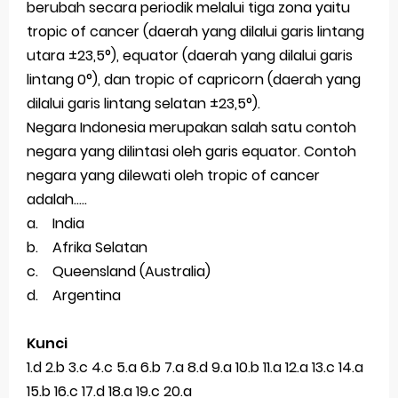
berubah secara periodik melalui tiga zona yaitu
tropic of cancer (daerah yang dilalui garis lintang
utara ±23,5°), equator (daerah yang dilalui garis
lintang 0°), dan tropic of capricorn (daerah yang
dilalui garis lintang selatan ±23,5°).
Negara Indonesia merupakan salah satu contoh
negara yang dilintasi oleh garis equator. Contoh
negara yang dilewati oleh tropic of cancer
adalah.....
a. India
b. Afrika Selatan
c. Queensland (Australia)
d. Argentina
Kunci
1.d 2.b 3.c 4.c 5.a 6.b 7.a 8.d 9.a 10.b 11.a 12.a 13.c 14.a
15.b 16.c 17.d 18.a 19.c 20.a