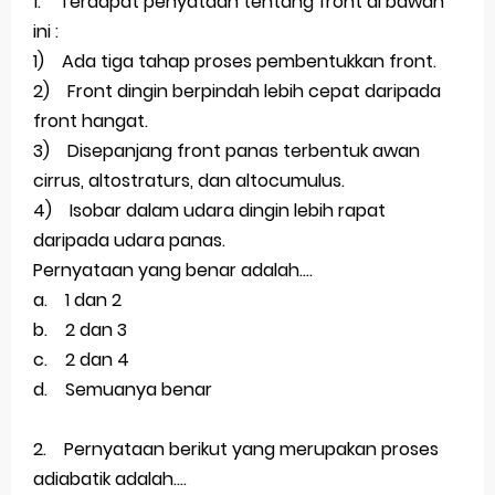
1. Terdapat penyataan tentang front di bawah
ini :
1) Ada tiga tahap proses pembentukkan front.
2) Front dingin berpindah lebih cepat daripada
front hangat.
3) Disepanjang front panas terbentuk awan
cirrus, altostraturs, dan altocumulus.
4) Isobar dalam udara dingin lebih rapat
daripada udara panas.
Pernyataan yang benar adalah....
a. 1 dan 2
b. 2 dan 3
c. 2 dan 4
d. Semuanya benar
2. Pernyataan berikut yang merupakan proses
adiabatik adalah....