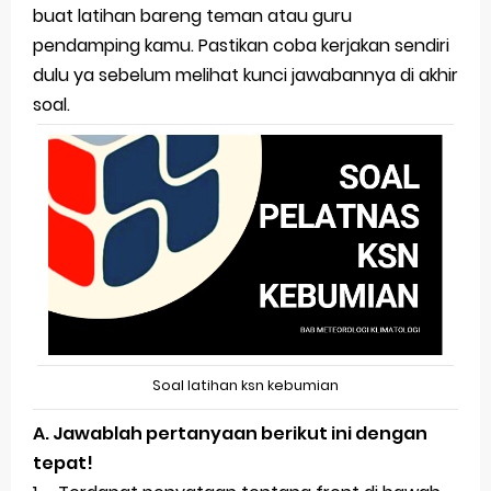
buat latihan bareng teman atau guru
Latihan Prediksi Soal OSK Geografi 2026 Part Dinamika Kota
pendamping kamu. Pastikan coba kerjakan sendiri
dulu ya sebelum melihat kunci jawabannya di akhir
Pembahasan Soal OSN-K Geografi 2025 No 51-55
soal.
Pembahasan Soal OSN-K Geografi 2025 No 46-50
Pembahasan Soal OSN-K Geografi 2025 No 41-45
Pembahasan Soal OSN-K Geografi 2025 No 36-40
Thursday, 6 August
Soal latihan ksn kebumian
A. Jawablah pertanyaan berikut ini dengan
tepat!