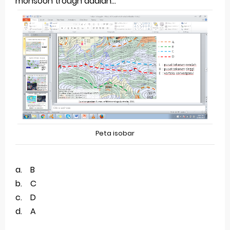
monsoon trough adalah...
Peta isobar
a. B
b. C
c. D
d. A