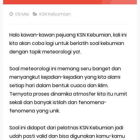
Gratis, Pre Test Online Calon Pejuang OSN Geografi 2026
09 Mei
KSN Kebumian
50 Latihan Prediksi Soal TKA Sosiologi 2025 + Kunci
Prediksi Soal TKA Geografi Topik Konsep Geografi + Kunci
Halo kawan-kawan pejuang KSN Kebumian, kali ini
kita akan coba lagi untuk berlatih soal kebumian
Latihan Soal TKA Geografi 2025 Topik Analisa Informasi Geospasial
dengan topik meteorologi ya!.
STOP Belajar Geografi Pakai Cara Lama! 😤 TKA 2025 Beda Level. Kuasai 150 Bank Soal HOTS Sekarang!
Soal meteorologi ini memang seru banget dan
Ebook Prediksi 150 Soal TKA Geografi 2025 + Kunci Jawaban
menyangkut kejadian-kejadian yang kita alami
setiap hari dalam bentuk cuaca dan iklim.
3 Jurus Sakti Menaklukkan Soal TKA Geografi [Wajib Baca]
Ternyata proses dinamika atmosfer kita itu rumit
Menjadi Pengajar Jaman Sekarang Makin Berat
sekali dan banyak istilah dan fenomena-
fenomena yang unik.
Latihan Prediksi Soal OSK Geografi 2026 Part Geografi Ekonomi
Latihan Prediksi Soal OSK Geografi 2026 Part Geografi Pertanian
Soal ini didapat dari pelatnas KSN Kebumian jadi
udah pasti valid dan bisa digunakan kamu-kamu
Latihan Prediksi Soal OSK Geografi 2026 Part Geografi Budaya