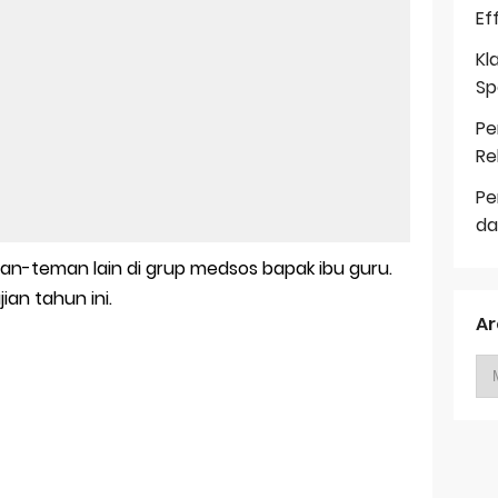
Ef
Kl
Sp
Pe
Re
Pe
da
teman-teman lain di grup medsos bapak ibu guru.
an tahun ini.
Ar