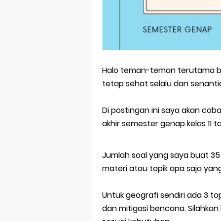
Prediksi Soal
Latihan Soal 
STOP Belajar 
Ebook Prediks
Halo teman-teman terutama bap
tetap sehat selalu dan senantia
3 Jurus Sakt
Di postingan ini saya akan coba 
akhir semester genap kelas 11 t
Jumlah soal yang saya buat 35 
materi atau topik apa saja yang
Untuk geografi sendiri ada 3 to
dan mitigasi bencana. Silahkan