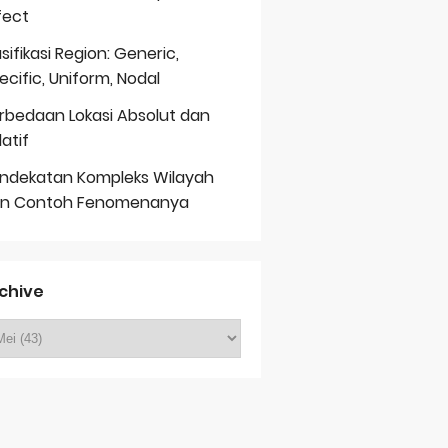
fect
asifikasi Region: Generic,
ecific, Uniform, Nodal
rbedaan Lokasi Absolut dan
latif
ndekatan Kompleks Wilayah
n Contoh Fenomenanya
chive