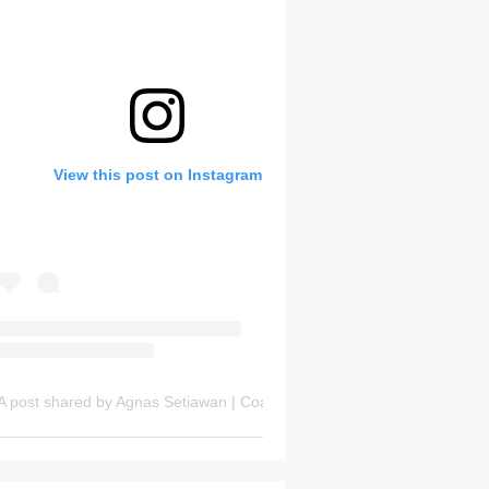
Bank Soal HOTS Sekarang!
View this post on Instagram
Thursday, 6 August
A post shared by Agnas Setiawan | Coach OSN Geografi (@gurugeografi)