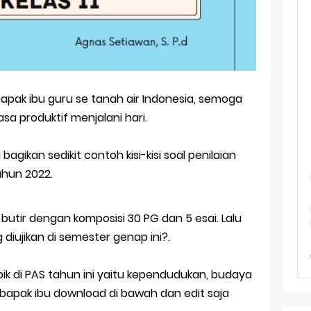
 TKA Geografi Topik Konsep Geografi + Kunci
TKA Geografi 2025 Topik Analisa Informasi Geospasial
Geografi Pakai Cara Lama! 😤 TKA 2025 Beda Level. Kuasai 150 
i 150 Soal TKA Geografi 2025 + Kunci Jawaban
ak ibu guru se tanah air Indonesia, semoga
sa produktif menjalani hari.
i Menaklukkan Soal TKA Geografi [Wajib Baca]
bagikan sedikit contoh kisi-kisi soal penilaian
ahun 2022.
butir dengan komposisi 30 PG dan 5 esai. Lalu
 diujikan di semester genap ini?.
pik di PAS tahun ini yaitu kependudukan, budaya
 bapak ibu download di bawah dan edit saja