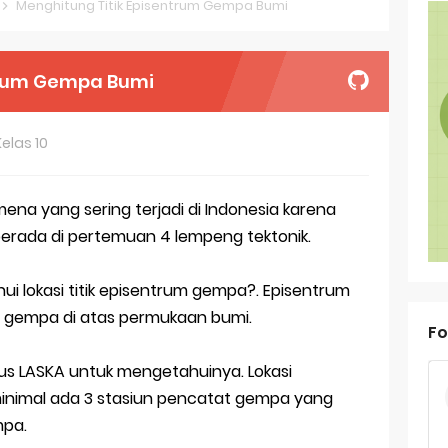
Menghitung Titik Episentrum Gempa Bumi
oal OSN-K Geografi 2025 No 26-30
trum Gempa Bumi
oal OSN-K Geografi 2025 No 21-25
oal OSN-K Geografi 2025 No 16-20
Kelas 10
oal OSN-K Geografi 2025 No 11-15
oal OSN-K Geografi 2025 No 6-10
a yang sering terjadi di Indonesia karena
 berada di pertemuan 4 lempeng tektonik.
oal OSN-K Geografi 2025 No 1-5
i lokasi titik episentrum gempa?. Episentrum
ank Soal Dasar OSN Geografi 2026 Part 1 [Wajib Baca]
t gempa di atas permukaan bumi.
Fo
ir Bandang di Sumatra Salah Manusia
us LASKA untuk mengetahuinya. Lokasi
est Online Calon Pejuang OSN Geografi 2026
 minimal ada 3 stasiun pencatat gempa yang
ediksi Soal TKA Sosiologi 2025 + Kunci
mpa.