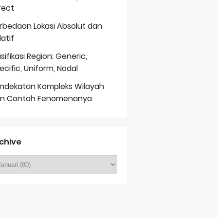
fect
rbedaan Lokasi Absolut dan
latif
asifikasi Region: Generic,
ecific, Uniform, Nodal
ndekatan Kompleks Wilayah
n Contoh Fenomenanya
chive