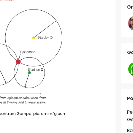
Gr
Ga
Po
Pe
isentrum Gempa, pic: qmimfg.com
Ge
Ba