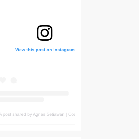
Bank Soal HOTS Sekarang!
View this post on Instagram
Friday, 7 August
A post shared by Agnas Setiawan | Coach OSN Geografi (@gurugeografi)