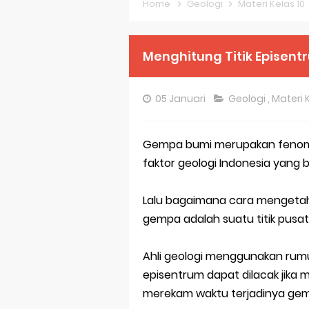
Home
Geologi
Materi Kelas 10
Pembahasan S
Menghitung Titik Episen
Pembahasan S
Pembahasan S
05 Januari
Geologi
,
Materi 
Pembahasan S
Pembahasan S
Gempa bumi merupakan fenomen
faktor geologi Indonesia yang
Pembahasan S
Lalu bagaimana cara mengetahu
Bocoran 150 B
gempa adalah suatu titik pusa
Bencana Banj
Ahli geologi menggunakan rum
Gratis, Pre T
episentrum dapat dilacak jika
50 Latihan Pr
merekam waktu terjadinya ge