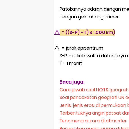
Prediksi Soal
Patokannya adalah dengan men
Latihan Soal 
dengan gelombang primer.
STOP Belajar 
⃤ = ((S-P) - 1') x 1.000 km)
Ebook Prediks
⃤ = jarak episentrum
3 Jurus Sakt
S-P = selisih waktu datangnya
1' = 1 menit
Baca juga:
Cara jawab soal HOTS geografi 
Soal pendekatan geografi UN 
Jenis-jenis erosi di permukaan
Terbentuknya angin passat da
Fenomena aurora di atmosfer
Pergerakan angin muson di Ind