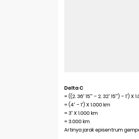
Delta C
= ((2. 36’ 15’’ – 2. 32’ 15’’) – 1’) X
= (4’ – 1’) X 1.000 km
= 3’ X 1.000 km
= 3.000 km
Artinya jarak episentrum gempa