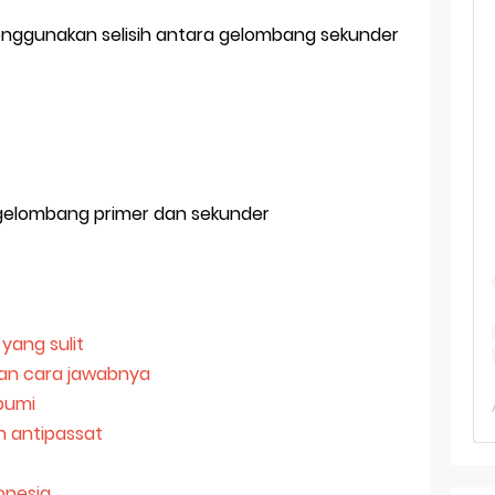
 TKA Geografi Topik Konsep Geografi + Kunci
ggunakan selisih antara gelombang sekunder
TKA Geografi 2025 Topik Analisa Informasi Geospasial
Geografi Pakai Cara Lama! 😤 TKA 2025 Beda Level. Kuasai 150 
i 150 Soal TKA Geografi 2025 + Kunci Jawaban
i Menaklukkan Soal TKA Geografi [Wajib Baca]
 gelombang primer dan sekunder
yang sulit
dan cara jawabnya
 bumi
n antipassat
onesia