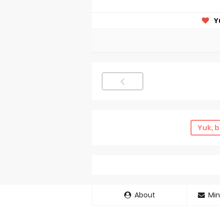
Y
Yuk, b
About
Min