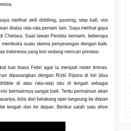
 TKA Geografi Topik Konsep Geografi + Kunci
nesia.
TKA Geografi 2025 Topik Analisa Informasi Geospasial
a melihat skill driblling, passing, stop ball, visi
Geografi Pakai Cara Lama! 😤 TKA 2025 Beda Level. Kuasai 150 
wan diatas rata-rata pemain lain. Saya melihat gaya
di Chelsea. Saat lawan Persiba kemarin, beberapa
i 150 Soal TKA Geografi 2025 + Kunci Jawaban
dan membuka suatu skema penyerangan dengan baik.
i Menaklukkan Soal TKA Geografi [Wajib Baca]
nas Indonesia yang kini sedang mencari prestasi.
ajar Jaman Sekarang Makin Berat
 luar biasa Febri agar ia menjadi motor timnas.
nan dipasangkan dengan Rizki Ripora di kiri (dua
bble di atas rata-rata) lalu di tengah sebagai
isi bermainnya sangat baik. Tentu permainan akan
biasanya, bola dari belakang oper langsung ke depan
 ke tengah dan ke depan.
B
erik
ut salah satu
drive
.