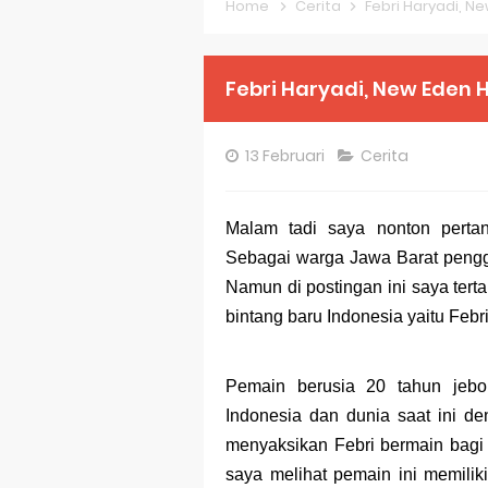
Home
Cerita
Febri Haryadi, N
Pembahasan S
Pembahasan S
Febri Haryadi, New Eden 
Pembahasan S
13 Februari
Cerita
Pembahasan S
Pembahasan S
Malam tadi saya nonton perta
Sebagai warga Jawa Barat pengg
Pembahasan S
Namun di postingan ini saya ter
Bocoran 150 B
bintang baru Indonesia yaitu Febr
Bencana Banj
Pemain berusia 20 tahun jebo
Gratis, Pre T
Indonesia dan dunia saat ini de
50 Latihan Pr
menyaksikan Febri bermain bagi
saya melihat pemain ini memiliki