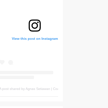
Bank Soal HOTS Sekarang!
View this post on Instagram
Thursday, 6 August
A post shared by Agnas Setiawan | Coach OSN Geografi (@gurugeografi)