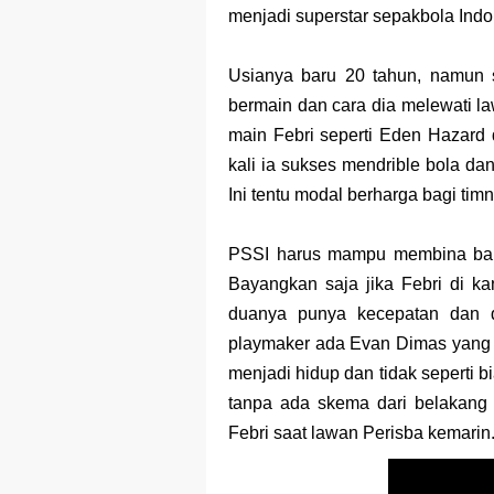
Prediksi Soal
menjadi superstar sepakbola Indo
Latihan Soal 
Usianya baru 20 tahun, namun say
STOP Belajar 
bermain dan cara dia melewati la
main Febri seperti Eden Hazard 
Ebook Prediks
kali ia sukses mendrible bola 
3 Jurus Sakt
Ini tentu modal berharga bagi tim
Menjadi Peng
PSSI harus mampu membina bakat
Bayangkan saja jika Febri di ka
duanya punya kecepatan dan dri
playmaker ada Evan Dimas yang v
menjadi hidup dan tidak seperti 
tanpa ada skema dari belakang
Febri saat lawan P
erisba kemarin