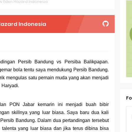
ew Eden Hazard Indonesia
oal OSN-K Geografi 2025 No 26-30
oal OSN-K Geografi 2025 No 21-25
Hazard Indonesia
oal OSN-K Geografi 2025 No 16-20
oal OSN-K Geografi 2025 No 11-15
oal OSN-K Geografi 2025 No 6-10
ndingan Persib Bandung vs Persiba Balikpapan.
emar bola tentu saya mendukung Persib Bandung.
oal OSN-K Geografi 2025 No 1-5
tarik mengulas satu pemain muda yang akan menjadi
ank Soal Dasar OSN Geografi 2026 Part 1 [Wajib Baca]
i H
arya
di.
ir Bandang di Sumatra Salah Manusia
Fo
lan PON Jabar kemarin ini menjadi buah bibir
est Online Calon Pejuang OSN Geografi 2026
ngan skillnya yang luar biasa. Saya baru dua kali
ediksi Soal TKA Sosiologi 2025 + Kunci
 Persib Bandung. Dalam dua pertandingan tersebut
 talenta yang luar biasa dan jika terus dibina bisa