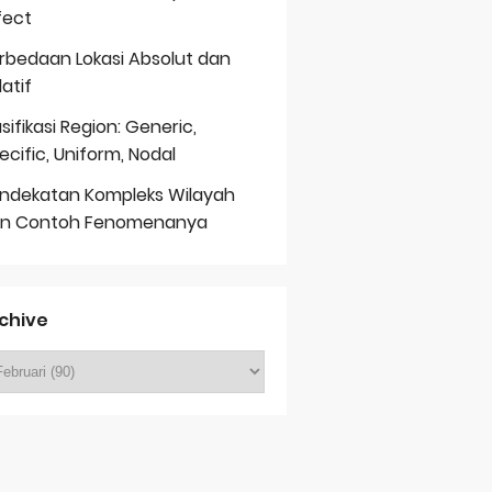
fect
rbedaan Lokasi Absolut dan
latif
asifikasi Region: Generic,
ecific, Uniform, Nodal
ndekatan Kompleks Wilayah
n Contoh Fenomenanya
chive