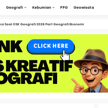
e
Geografi
Kebumian
PPG
Geowisata
ksi Soal OSK Geografi 2026 Part Geografi Ekonomi
ksi Soal OSK Geografi 2026 Part Geografi Pertanian
ksi Soal OSK Geografi 2026 Part Geografi Budaya
ksi Soal OSK Geografi 2026 Part Dinamika Kota
oal OSN-K Geografi 2025 No 51-55
Soal OSN-K Geografi 2025 No 46-50
oal OSN-K Geografi 2025 No 41-45
Soal OSN-K Geografi 2025 No 36-40
oal OSN-K Geografi 2025 No 31-35