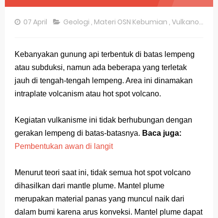
Pembahasan Soal OSN-K Geografi 2025 No 26-30
07 April
Geologi
,
Materi OSN Kebumian
,
Vulkanologi
Pembahasan Soal OSN-K Geografi 2025 No 21-25
Pembahasan Soal OSN-K Geografi 2025 No 16-20
Kebanyakan gunung api terbentuk di batas lempeng
atau subduksi, namun ada beberapa yang terletak
Pembahasan Soal OSN-K Geografi 2025 No 11-15
jauh di tengah-tengah lempeng. Area ini dinamakan
Pembahasan Soal OSN-K Geografi 2025 No 6-10
intraplate volcanism atau hot spot volcano.
Pembahasan Soal OSN-K Geografi 2025 No 1-5
Kegiatan vulkanisme ini tidak berhubungan dengan
Bocoran 150 Bank Soal Dasar OSN Geografi 2026 Part 1 [Wajib Baca]
gerakan lempeng di batas-batasnya.
Baca juga:
Pembentukan awan di langit
Bencana Banjir Bandang di Sumatra Salah Manusia
Menurut teori saat ini, tidak semua hot spot volcano
Gratis, Pre Test Online Calon Pejuang OSN Geografi 2026
dihasilkan dari mantle plume. Mantel plume
50 Latihan Prediksi Soal TKA Sosiologi 2025 + Kunci
merupakan material panas yang muncul naik dari
dalam bumi karena arus konveksi. Mantel plume dapat
Prediksi Soal TKA Geografi Topik Konsep Geografi + Kunci