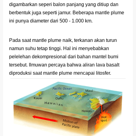
digambarkan seperi balon panjang yang ditiup dan
Latihan Soal TKA Geografi 2025 Topik Analisa Informasi Geospasial
berbentuk juga seperti jamur. Beberapa mantle plume
ini punya diameter dari 500 - 1.000 km.
STOP Belajar Geografi Pakai Cara Lama! 😤 TKA 2025 Beda Level. Kuasai 150 Bank Soal HOTS Sekarang!
Ebook Prediksi 150 Soal TKA Geografi 2025 + Kunci Jawaban
Pada saat mantle plume naik, terkanan akan turun
namun suhu tetap tinggi. Hal ini menyebabkan
3 Jurus Sakti Menaklukkan Soal TKA Geografi [Wajib Baca]
pelelehan dekompresional dari bahan mantel bumi
Menjadi Pengajar Jaman Sekarang Makin Berat
tersebut. Ilmuwan percaya bahwa aliran lava basalt
diproduksi saat mantle plume mencapai litosfer.
Friday, 7 August