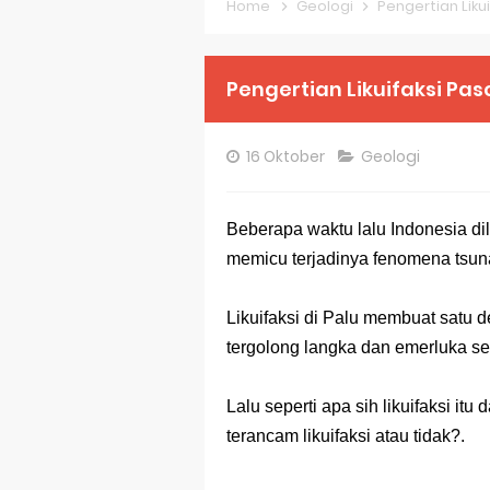
Home
Geologi
Pengertian Liku
Pembahasan S
Pembahasan S
Pengertian Likuifaksi Pa
Pembahasan S
16 Oktober
Geologi
Pembahasan S
Pembahasan S
Beberapa waktu lalu Indonesia di
memicu terjadinya fenomena tsuna
Pembahasan S
Bocoran 150 B
Likuifaksi di Palu membuat satu
tergolong langka dan emerluka s
Bencana Banj
Gratis, Pre T
Lalu seperti apa sih likuifaksi i
terancam likuifaksi atau tidak?.
50 Latihan Pr