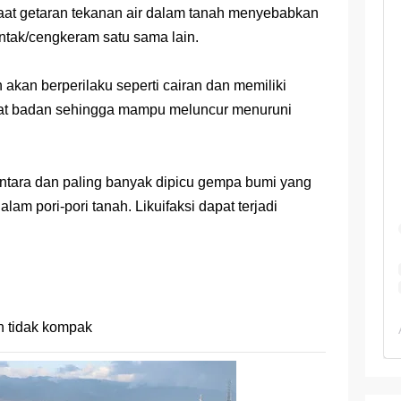
 TKA Geografi Topik Konsep Geografi + Kunci
 saat getaran tekanan air dalam tanah menyebabkan
ontak/cengkeram satu sama lain.
TKA Geografi 2025 Topik Analisa Informasi Geospasial
Geografi Pakai Cara Lama! 😤 TKA 2025 Beda Level. Kuasai 150 
h akan berperilaku seperti cairan dan memiliki
t badan sehingga mampu meluncur menuruni
i 150 Soal TKA Geografi 2025 + Kunci Jawaban
i Menaklukkan Soal TKA Geografi [Wajib Baca]
ementara dan paling banyak dipicu gempa bumi yang
ajar Jaman Sekarang Makin Berat
am pori-pori tanah. Likuifaksi dapat terjadi
en tidak kompak