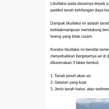
Prediksi Soal
Likuifaksi pada dasarnya terjadi
partikel tanah kehilangan daya k
Latihan Soal 
STOP Belajar 
Dampak likuifaksi ini adalah tana
ketidakmampuan mendukung bera
Ebook Prediks
lereng yang tidak curam.
3 Jurus Sakt
Kondisi likuifaksi ini bersifat s
Menjadi Peng
menyebabkan bergetarnya air di dal
dikarenakan 3 faktor berikut:
1. Tanah jenuh akan air
2. Getaran yang kuat
3. Jenis tanah halus, atau sedim