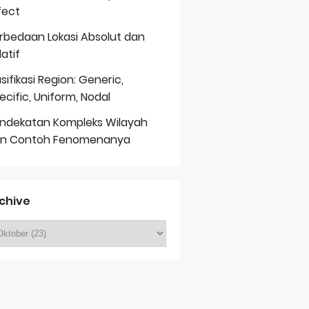
fect
rbedaan Lokasi Absolut dan
latif
asifikasi Region: Generic,
ecific, Uniform, Nodal
ndekatan Kompleks Wilayah
n Contoh Fenomenanya
chive