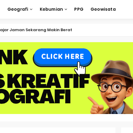
e
Geografi
Kebumian
PPG
Geowisata
ksi Soal OSK Geografi 2026 Part Geografi Ekonomi
ksi Soal OSK Geografi 2026 Part Geografi Pertanian
ksi Soal OSK Geografi 2026 Part Geografi Budaya
ksi Soal OSK Geografi 2026 Part Dinamika Kota
oal OSN-K Geografi 2025 No 51-55
Soal OSN-K Geografi 2025 No 46-50
oal OSN-K Geografi 2025 No 41-45
Soal OSN-K Geografi 2025 No 36-40
oal OSN-K Geografi 2025 No 31-35