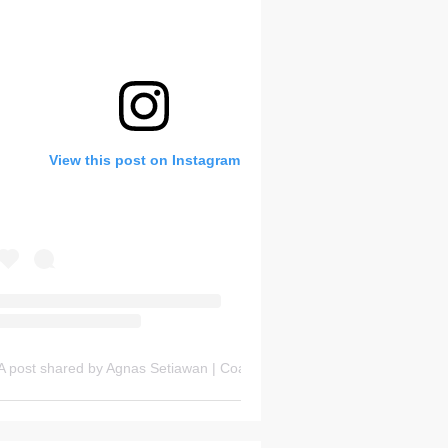
Bank Soal HOTS Sekarang!
View this post on Instagram
Thursday, 6 August
A post shared by Agnas Setiawan | Coach OSN Geografi (@gurugeografi)