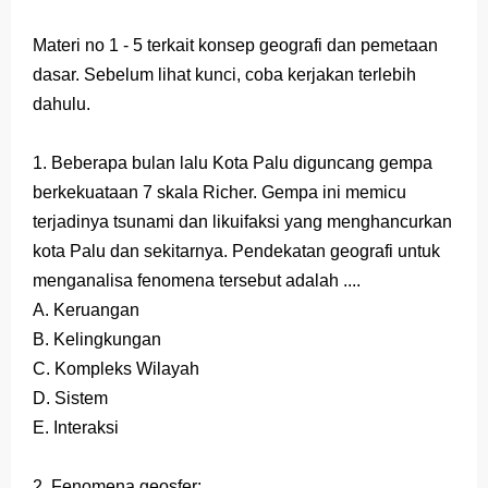
Latihan Soal TKA Geografi 2025 Topik Analisa Informasi Geospasial
Materi no 1 - 5 terkait konsep geografi dan pemetaan
dasar. Sebelum lihat kunci, coba kerjakan terlebih
STOP Belajar Geografi Pakai Cara Lama! 😤 TKA 2025 Beda Level. Kuasai 150 Bank Soal HOTS Sekarang!
dahulu.
Ebook Prediksi 150 Soal TKA Geografi 2025 + Kunci Jawaban
1. Beberapa bulan lalu Kota Palu diguncang gempa
3 Jurus Sakti Menaklukkan Soal TKA Geografi [Wajib Baca]
berkekuataan 7 skala Richer. Gempa ini memicu
Menjadi Pengajar Jaman Sekarang Makin Berat
terjadinya tsunami dan likuifaksi yang menghancurkan
kota Palu dan sekitarnya. Pendekatan geografi untuk
Saturday, 8 August
menganalisa fenomena tersebut adalah ....
A. Keruangan
B. Kelingkungan
C. Kompleks Wilayah
D. Sistem
E. Interaksi
2. Fenomena geosfer: