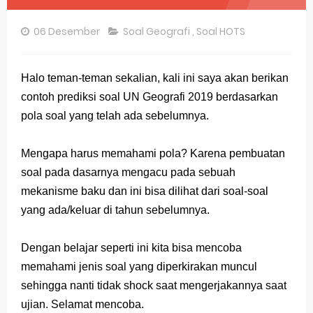
Pembahasan Soal OSN-K Geografi 2025 No 26-30
06 Desember
Soal Geografi
,
Soal HOTS
Pembahasan Soal OSN-K Geografi 2025 No 21-25
Pembahasan Soal OSN-K Geografi 2025 No 16-20
Halo teman-teman sekalian, kali ini saya akan berikan
contoh prediksi soal UN Geografi 2019 berdasarkan
Pembahasan Soal OSN-K Geografi 2025 No 11-15
pola soal yang telah ada sebelumnya.
Pembahasan Soal OSN-K Geografi 2025 No 6-10
Mengapa harus memahami pola? Karena pembuatan
Pembahasan Soal OSN-K Geografi 2025 No 1-5
soal pada dasarnya mengacu pada sebuah
Bocoran 150 Bank Soal Dasar OSN Geografi 2026 Part 1 [Wajib Baca]
mekanisme baku dan ini bisa dilihat dari soal-soal
yang ada/keluar di tahun sebelumnya.
Bencana Banjir Bandang di Sumatra Salah Manusia
Dengan belajar seperti ini kita bisa mencoba
Gratis, Pre Test Online Calon Pejuang OSN Geografi 2026
memahami jenis soal yang diperkirakan muncul
50 Latihan Prediksi Soal TKA Sosiologi 2025 + Kunci
sehingga nanti tidak shock saat mengerjakannya saat
ujian. Selamat mencoba.
Prediksi Soal TKA Geografi Topik Konsep Geografi + Kunci